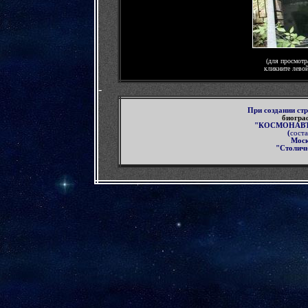
(для просмотр
кликните лево
-
П
ри создании с
биогра
"КОСМОНАВТ
(
соста
Мос
"Столичн