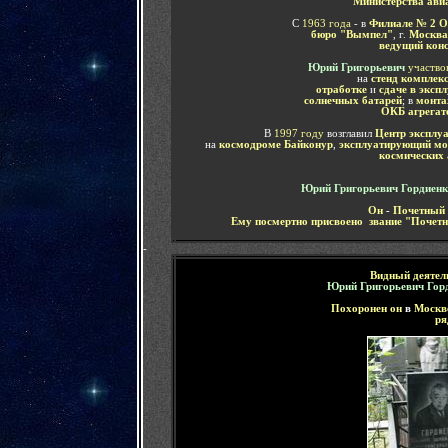
Министерства ав
С
1963 года
- в
Филиале № 2 
бюро "Вымпел"
, г.
Москва
ведущий кон
Юрий Григорьевич
участво
на
стенд комплек
отработке
и
сдаче в эксп
солнечных батарей
; в
монта
ОКБ агрегат
В
1997 году
возглавил
Центр эксплу
на
космодроме Байконур
,
эксплуатирующий мо
космических 
Юрий Григорьевич Гордиен
Он
-
Почетный 
Ему посмертно присвоено звание "Почет
-
Видный деятел
Юрий Григорьевич Гор
Похоронен он
в
Москв
р