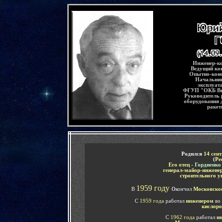
-
Инженер-ко
Ведущий ко
Опытно-конс
Начальни
эксплуат
ФГУП "ОКБ Вы
Руководитель 
оборудования д
ракет
-
Родился
14 сен
(
Ре
Его отец
-
Гордиенко
генерал-майор-инжене
строительного у
1959 году
о
В
кончил
Московское
С
1959
года
работал
инженером
во
кислоро
С
1962 года
работал
и