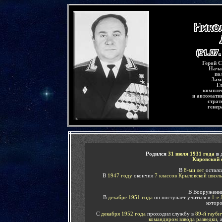
-
Герой С
Нача
по
Зам
Г
компле
и автомати
страт
генер
-
Родился
31 июля 1931 года
в 
Кировской 
В
8-ми лет
осталс
В
1947 году
окончил
7 классов Крыловской школ
В Вооруженн
В
декабре 1951 года
он поступает учиться в
1-е 
котор
С
декабря 1952 года
проходил службу в
89-й гауби
командиром взвода разведки
, 