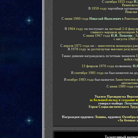
С
октября 1955 года
Н.
Рязанског
В
1959 году
партийная организ
Николая
С
июня 1960 года
Николай Яковлевич
в
Ракетных
В
1964 году
он поступает на
заочный 2-й факул
главного маршала артиллерии 
С
июня 1967 года
Н.Я. Лопатин
-
З
с
августа 1969 
С
апреля 1972 года
он –
заместитель командира ра
В
1978 году
за
достигнутые высокие результа
Также дивизия награждалась почетным знаменем
войск ст
13 февраля 1976 года
полковнику
Н.
В
сентябре 1981 года
он был назначен на д
В
ноябре 1983 года
был назначен
Заместителем 
автоматико
С
июня 1989 года
ге
Указом Президиума Верхо
за большой вклад в создание 
генерал-майору
Лопатин
Героя Социалистического Tруд
Награжден орденом
Ленина
, орденом
Октябрьс
«За боевые 
-
Талантливый
воена