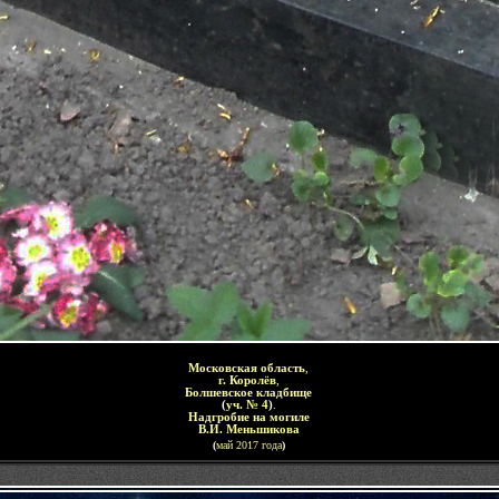
-
Московская область
,
г. Королёв
,
Болшевское кладбище
(
уч. № 4
)
.
Надгробие на могиле
В.И. Меньшикова
(
май 2017 года
)
-