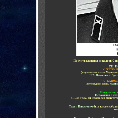
После увольнения из кадров Со
Т.Н. Н
•
"
"КАТЮШИ
(
вступительная статья
Маршала
Н.В. Новикова
; г. Одес
•
"
С "КАТЮШЕ
(
литературная запись
Марин
Общественная 
Небоженко Тихо
В 1955 году,
он избирался Депутат
Тихон Никитович
был также избран
ми