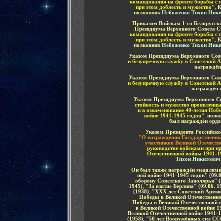
командования на фронте борьбы с 
при этом доблесть и мужество"
,
К
полковник
Небоженко Тихон Ники
Приказом
Войскам 1-го Белорусск
Президиума Верховного Совета 
командования на фронте борьбы с 
при этом доблесть и мужество"
,
К
полковник
Небоженко Тихон Ники
Указом Президиума Верховного Сове
и безупречную службу в Советской 
награждё
Указом Президиума Верховного Сове
и безупречную службу в Советской 
награждён
Указом Президиума Верховного Со
стойкость и мужество проявленны
и в ознаменование 40-летия Поб
войне 1941-1945 годов"
,
полк
был награждён орд
Указом Президента Российско
"О награждении Государственн
участников Великой Отечеств
руководстве войсками при п
Отечественной войны 1941-1
Тихон Никитович
Он был также награждён
медалям
ной войне 1941-1945 годов"
(
09.
оборону Советского Заполярья"
(
1945
)
,
"За взятие Берлина"
(
09.06. 1
(
19
38
)
,
"ХХ
Х лет Советской Арми
Победы в Великой Отечественно
Победы в Великой Отечественной 
в Великой Отечественной войне 1
Великой Отечественной войне 1941-
(
19
58
)
,
"
50 лет Вооружённых сил С