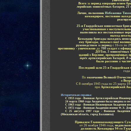
уничтожено
Всего
за
период операции огнем бр
лерийских миномётных батареи
,
21
Лично
,
полковник
Небоженко Тихо
командиром
,
постоянно наход
реагиру
25-я Гвардейская минометная бриг
участвовавшая
в
наступательны
выполнила все поставленные пер
выход пехот
Командир бригады находясь непос
ему бригады
,
показал своё военно
руководством
за
период
с 16-го по 2
противнику - уничтожено
до
700
солдат
и
офице
ДОТов
,
5
миномётных б
зданий
в
Берлине
,
превращённых п
трёх
артиллерийских батарей
,
8-
было рассеяно
и
части
Последний залп
25-я Гвардейская
года 
По
окончании Великой Отечеств
в
Воор
С 8 октября 1945 года по 25 марта 19
при
Артиллерийской Ака
И
сторическая справка
:
.....
С 1953 года - Военная Артиллерийская Инжене
.....
24 марта 1960 года Академия была введена в со
.....
С 1963 года - Военная Инженерная Академия и
.....
С 1972 года - Военная Академия имени Ф.Э. Дз
.....
С 25 августа 1997 года - Военная Академия
(
Московская область
,
город Балашиха
)
.
Приказом Главнокомандующего Сух
от 26 ноября 1946 года,
подполков
должность Командира 94-го Гвар