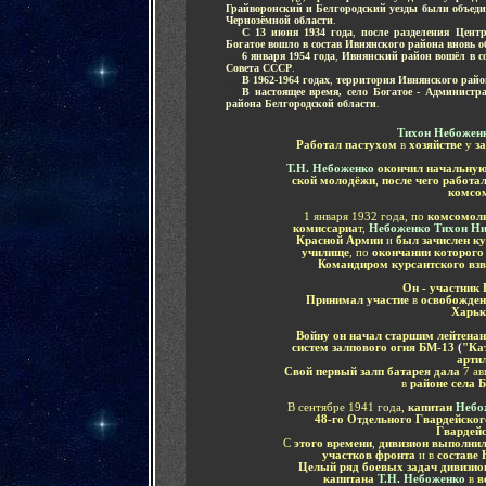
Грайворонский и Белгородский уезды были объеди
Чернозёмной области
.
.....
С 13 июня 1934 года
,
после разделения Цент
Богатое вошло в состав Ивнянского района вновь 
.....
6 января 1954 года
,
Ивнянский район вошёл в с
Совета СССР
.
.....
В 1962-1964 годах
,
территория Ивнянского район
.....
В настоящее время, село Богатое - Администр
района Белгородской области
.
Тихон Небожен
Работал пастухом
в
хозяйстве
у
з
Т.Н. Небоженко
окончил начальную
ской молодёжи
,
после чего работа
комсо
1 января 1932 года, по
комсомоль
комиссариа
т,
Небоженко Тихон Н
Красной Армии
и
был зачислен к
училище
, по
окончании которог
Командиром курсантского вз
Он - участник
Принимал участие
в
освобожден
Харьк
Войну он начал старшим лейтена
систем залпового огня БМ-13
(
"Ка
арти
Свой первый залп батарея дала
7 ав
в
районе села 
В сентябре 1941 года,
капитан
Небо
48-го Отдельного Гвардейског
Гвардей
С
этого времени
,
дивизион выполнил
участков фронта
и в
составе 
Целый ряд боевых задач дивизио
капитана
Т.Н. Небоженко
в
в