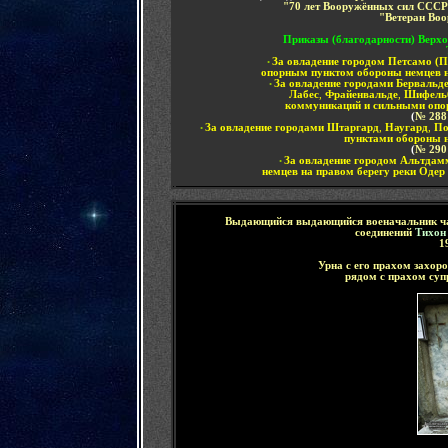
"
70 лет Вооружённых сил ССС
"Ветеран Во
Приказы (благодарности) Верх
За овладение городом Петсамо (П
•
опорным пунктом обороны немцев 
За овладение городами Бервальд
•
Лабес
,
Фрайенвальде
,
Шифель
коммуникаций и сильными опо
(
№ 288 
За овладение городами Штаргард
,
Наугард
,
По
•
пунктами обороны н
(
№ 290 
За овладение городом Альтдам
•
немцев на правом берегу реки Одер
Выдающийся
выдающийся военачальник час
соединений
Тихон
1
Урна с его прахом захор
рядом с прахом суп