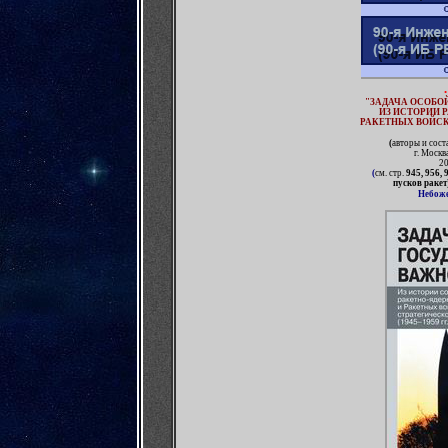
"ЗАДАЧА ОСОБО
ИЗ ИСТОРИИ 
РАКЕТНЫХ ВОЙСК
(
авторы и сост
г. Моск
20
(
см. стр.
945, 956, 
пусков ракет
Небоже