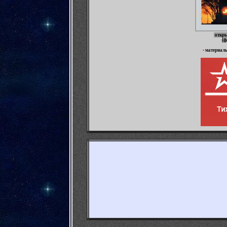
откры
(ф
•
материал