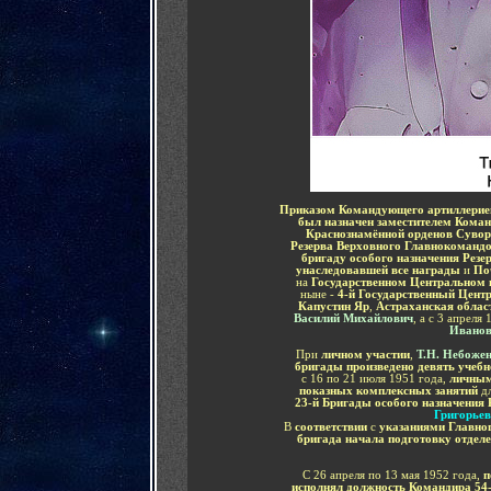
Приказом Командующего артиллери
был назначен заместителем Коман
Краснознамённой орденов Суво
Резерва Верховного Главнокоманд
бригаду особого назначения
Резе
унаследовавшей все награды
и
По
на
Государственном Центральном
ныне -
4-й Государственный Цент
Капустин Яр
,
Астраханская облас
Василий Михайлович
, а с 3 апреля
Иванов
При
личном участии
,
Т.Н. Небоже
бригады произведено
девять учеб
с 16 по 21 июля 1951 года,
личным
показных комплексных занятий
д
23-й Бригады особого назначения
Григорье
В
соответствии
с
указаниями Главно
бригада начала подготовку отдел
С 26 апреля по 13 мая 1952 года,
п
исполнял должность Командира 54-