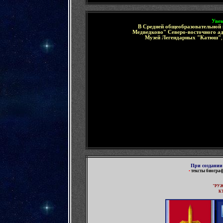
Уве
В Средней общеобразовательной
Медведково" Северо-восточного а
Музей Легендарных "Катюш"
При создании
•
тексты биогра
"РУЖ
К