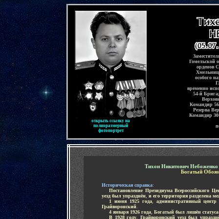
-
Заместител
Гомельской 
орденов 
Хмельниц
особого на
Г
временно исп
54-й Брига
Верхов
Командир 56
Резерва Ве
Командир 30
открыть ссылку на
полноразмерный
п
фотопортрет
-
Тихон Никитович Небоженк
Богатый Обоян
Историческая справка
:
.....
Постановление Президиума Всероссийского Цен
уезд был упразднён
,
и его территория разделена м
.....
1 июня 1925 года
,
административный центр 
Грайворонский
.
.....
4 января 1926 года
,
Богатый был лишён статуса 
.....
В 1928 году
,
Грайворонский уезд был упразднё