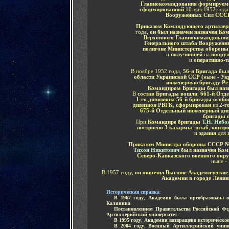
Главнокомандования формируем
сформированной
10 мая 1952 года
Вооруженных Сил ССС
Приказом Командующего артиллер
года,
он был назначен назначен Ко
Верховного Главнокомандовани
Генерального штаба Вооружен
полигоне Министерства оборон
и
получившей
на
вооруж
и
оперативно-т
В ноябре 1952 года,
56-я Бригада был
области Украинской ССР
(
ныне -
Ук
инженерную бригаду Ре
Командиром Бригады был наз
В
состав Бригады вошли
:
661-й Отд
1-го дивизиона 56-й бригады особ
дивизион РВГК
,
сформирован
из
2-г
675-й Отдельный инженерный ди
бригады 
При
Командире бригады
Т.Н. Небо
построено 3 казармы
,
штаб
,
контр
и
здания
для
п
Приказом Министра обороны СССР 
Тихон Никитович
был назначен Ком
Северо-Кавказского военного окр
ныне -
В 1957 году,
он окончил Высшие Академические
Академии в городе Ленин
И
сторическая справка
:
.....
В 1967 году
,
Академия была преобразована 
Калинина
.
.....
Постановлением Правительства Российской Фед
Артиллерийский университет
.
.....
В 1995 году
,
Академии возвращено историческо
.....
В 2004 году
,
Военный Артиллерийский униве