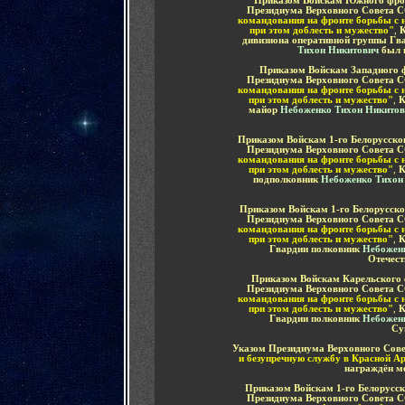
Приказом
Войскам Южного фр
Президиума Верховного Совета 
командования на фронте борьбы с 
при этом доблесть и мужество"
,
К
дивизиона оперативной группы Гв
Тихон Никитович
был
Приказом
Войскам Западного
Президиума Верховного Совета 
командования на фронте борьбы с 
при этом доблесть и мужество"
,
К
майор
Небоженко Тихон Никитов
Приказом
Войскам 1-го Белорусск
Президиума Верховного Совета 
командования на фронте борьбы с 
при этом доблесть и мужество"
,
К
подполковник
Небоженко Тихон
Приказом
Войскам 1-го Белорусск
Президиума Верховного Совета 
командования на фронте борьбы с 
при этом доблесть и мужество"
,
К
Гвардии полковник
Небожен
Отечес
Приказом
Войскам Карельского
Президиума Верховного Совета 
командования на фронте борьбы с 
при этом доблесть и мужество"
,
К
Гвардии полковник
Небожен
Су
Указом Президиума Верховного Сове
и безупречную службу в Красной А
награждён м
Приказом
Войскам 1-го Белорусс
Президиума Верховного Совета 