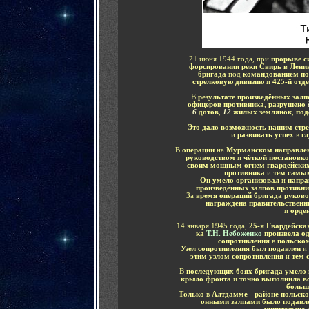
21 июня 1944 года, при
прорыве с
форсировании реки Свирь в Лени
бригада
под
командованием п
стрелковую дивизию
и
425-й отд
В
результате произведённых зал
офицеров противника
,
разрушено
6
дотов
,
12
жилых землянок
,
под
Это дало возможность нашим стр
и
развивать успех
в
г
В
операции
на
Мурманском направле
руководством
и
чёткой постановк
своим мощным огнем гвардейских
противника
и
тем самы
Он умело организовал
и
напра
произведённых залпов противни
За
время операций бригада руков
награждена правительствен
и
орде
14 января 1945 года,
25-я Гвардейска
ка
Т.Н. Небоженко
произвела о
сопротивления
в
польско
Узел сопротивления был подавлен
и
этим узлом сопротивления
и
тем 
В
последующих боях бригада умело
крыло фронта
и
точно выполнила в
больш
Только
в
Алтдамме - районе польск
онными залпами было подавл