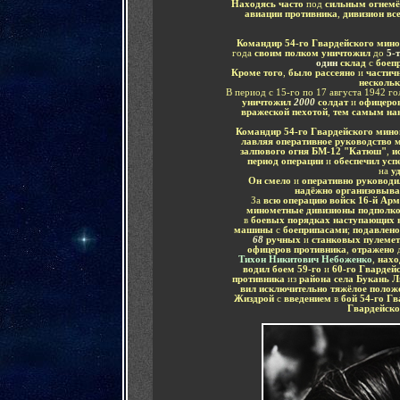
Находясь часто
под
сильным огнем
авиации противника
,
дивизион вс
Командир 54-го Гвардейского мино
года
своим полком уничтожил
до
5-
один
склад
с
боеп
Кроме того
,
было рассеяно
и
частич
нескольк
В период с 15-го по 17 августа 1942 го
уничтожил
2000
солдат
и
офицеро
вражеской пехотой
,
тем самым нан
Командир 54-го Гвардейского мино
лавляя оперативное руководство 
залпового огня БМ-12 "Катюш"
,
и
период операции
и
обеспечил усп
на
у
Он смело
и
оперативно руководи
надёжно организовыва
За
всю операцию войск 16-й Арм
минометные дивизионы подполк
в
боевых порядках наступающих в
машины
с
боеприпасами
;
подавлено
68
ручных
и
станковых пулемет
офицеров противника
,
отражено
Тихон Никитович Небоженко
,
нахо
водил боем 59-го
и
60-го Гварде
противника
из
района села Букань 
вил исключительно тяжёлое полож
Жиздрой
с
введением
в
бой 54-го Г
Гвардейско