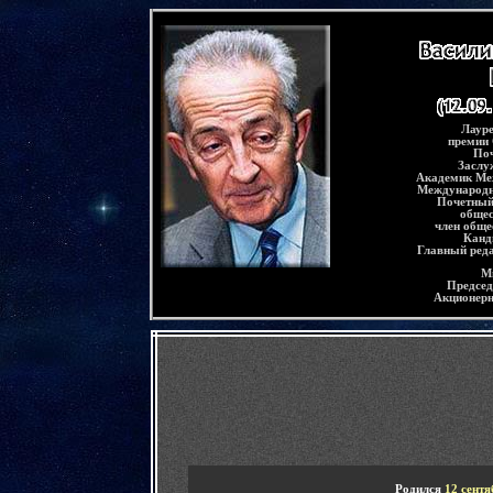
-
Лауре
премии 
Поч
Заслу
Академик Ме
Международн
Почетный
общес
член обще
Канди
Главный реда
М
Председ
Акционерн
-
Родился
12 сентя