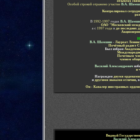
объектах связ
Особой строкой отражено участие
В.А. Шамш
Контролировал сотрудн
ра
В
1992-1997
годах
В.А. Шамш
ОАО "Московский межд
а с
1997 года
и
до последних д
Акционерно
Н
В.А. Шамшин
-
Л
ауреат Ленин
Почётный радист 
Был избран
Академик
Международно
Почетным чле
членом общ
В
асилий Александрович
изб
и 
Награжден
двумя орденами
и
другими знаками отличия
, 
Он - Кавалер иностранных орден
-
Видный Государстве
В
асилий Алекс