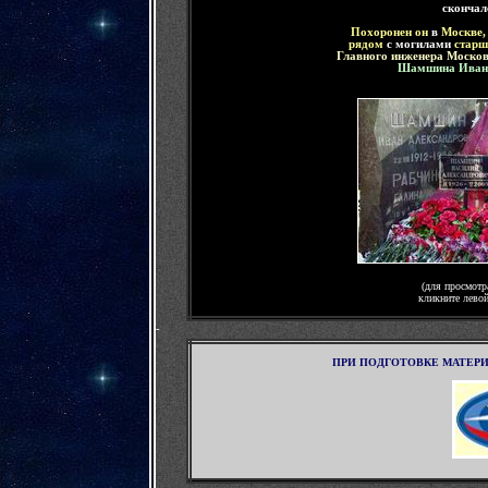
скончал
Похоронен он
в
Москве
рядом
с могилами
старш
Главного инженера Москов
Шамшина Ивана
(для просмотр
кликните лево
-
ПРИ ПОДГОТОВКЕ МАТЕР