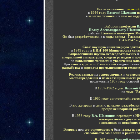
После
окончания
с
золото
в
1944 году
Василий Шамшин
п
в
качестве
техника
и в
том же году
Выбором
профессии
Ва
Ивану Александровичу Шамши
работал
Главным инженером Мос
Он
был
разработчиком
, а в
годы войны
-
Главны
1941-1942 го
Свою научную
и
инженерную деятел
в
1949 году
в
НИИ-100 Министерства связ
направлениями научно-исследовательских
и
специальной аппаратуры
,
средств разведки
и
про
по
повышению точности
и
увеличению зоны
При
этом
в
круг его обязанностей
входили также
разработка
и
передача промышленности техниче
Реализованные
на
основе личных
и
совмест
местоопределения
и
помехозащищенности р
послужили в
1957 году
основой
В
1957-1962 годах
Василий 
по
теме "Р
В
1960 году
он
утверждён
атте
В
это же время
в
связи
с
началом разработки
предложен вариант расч
В
1958 году
В.А. Шамшина
переводят
в
НИ
альтернативных двухпози
основанных
на
новейших 
Впервые
под
его руководством
были
даны подт
способности самолетов
и
ракет
в
з
В
1965 году
Василий Алекс