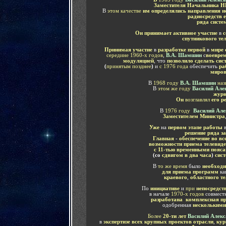
Заместителя Начальника Н
В
этом качестве
им
определялись направления и
радиосредств 
ряда систе
Он принимает активное участие
в
с
спутникового те
Принимая участие
в
разработке первой
в
мире 
середине 1960-х годов
,
В.А. Шамшин
с
воевре
модуляцией
, что
позволило сделать си
(
принятым позднее
)
и
с 1976 года
обеспечить
раб
миро
В
1968 году
В.А. Шамшин
наз
В
этом же году
В
асилий Але
журн
Он
возглавлял
его р
В
1976 году
Василий Ал
Заместителем Министра
Уже
на
первом этапе работы
решение ряда за
Главная
-
обеспечение во вс
возможности приема телевиде
с 11-тью временными пояс
(со
сдвигом в два часа
)
сист
В
то же время
было
необходи
для приема программ
ка
краевого
,
областного т
По
инициативе
и
при
непосредст
в начале
1970-х годов
совмест
разработана комплексная пр
одобренная
несколькими
Более
20-ти лет
В
асилий Алек
в
экспертизе всех крупных проектов отрасли
,
кур