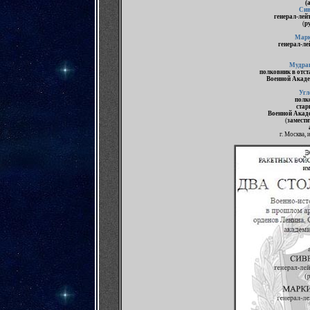
(
Сив
генерал-лей
(
р
Марк
генерал-ле
Мудраг
полковник в отст
Военной Акаде
Угл
полко
стар
Военной Акад
(
замести
г. Москва,