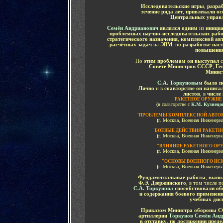
Исследовательские игры
,
разра
течение ряда лет
,
привлекали о
Центральных управ
Семён Андрианович
являлся одним
из
инициа
проблемных научно-исследовательских раб
стратегического назначения
,
комплексной ав
расчётных задач
на
ЭВМ
, по
разработке нас
повышения
По
этим проблемам он выступал
Совете Министров СССР
,
Ге
М
инис
С.А. Торкуновым
было
п
Лично
и в
соавторстве он написа
листов
,
в
числе
"РАКЕТНОЕ ОРУЖИЕ 
(
в соавторстве с
К.М. Кузнец
"ПРОБЛЕМЫ КОМПЛЕКСНОЙ АВТО
(
г. Москва, Военная Инженерн
"БОЕВЫЕ ДЕЙСТВИЯ РАКЕТ
(
г. Москва, Военная Инженерн
"ВЛИЯНИЕ РАКЕТНОГО ОР
(
г. Москва, Военная Инженерн
"ОСНОВЫ ВОЕННОГО ИСК
(
г. Москва, Военная Инженерн
Фундаментальные работы
,
выпо
Ф.Э. Дзержинского
, в том числе п
С.А. Торкунова
способствовали об
и содержания боевого применен
учебных дис
Приказом Министра обороны СС
артиллерии
Торкунов Семён Ан
в отставку
,
по достижении преде