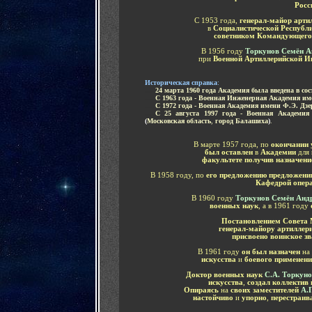
Росс
С 1953 года,
генерал-майор арти
в
Социалистической Республ
советником
К
омандующего
В 1956 году
Торкунов Семён А
при
Военной Артиллерийской И
-
Историческая справка
:
.....
24 марта 1960 года Академия была введена в со
.....
С 1963 года - Военная Инженерная Академия и
.....
С 1972 года - Военная Академия имени Ф.Э. Дз
.....
С 25 августа 1997 года - Военная Академия
(
Московская область
,
город Балашиха
)
.
-
В марте 1957 года, по
окончании
был оставлен
в
Академии
для
факультете
получив назначен
В 1958 году,
по
его предложению предложени
Кафедрой опера
В 1960 году
Торкунов Семён Анд
военных наук
, а в 1961 году
Постановлением Совета 
генерал-майору артиллер
присвоено воинское зв
В 1961
году
он был назначен
на
искусства
и
боевого применени
Доктор военных наук
С.А. Торкуно
искусства
,
создал
коллектив
Опираясь
на
своих заместителей
А.
настойчиво
и
упорно
,
перестраив