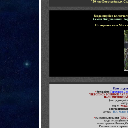
"50 лет Вооружённых С
Выдающийся военачал
Семён Андрианович То
Похоронен он в Моск
При созда
•
биография
Торкунова Се
"
ЛЕТОПИСЬ ВОЕННОЙ АКАД
НАЗНАЧЕНИЯ ИМ
(
под редакцией 
автор
том 2:
"Миха
Биографическая
авторы -
В.И. Углов
,
•
материалы
издания
"ДВА 
труда посвящённого
ныне - орденов Ленина
,
Ок
Ракетных войск стратег