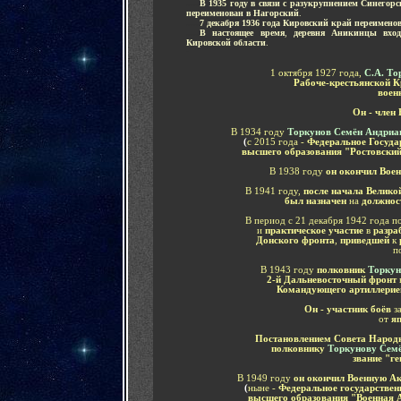
.....
В 1935 году в связи с разукрупнением Синегор
переименован в Нагорский
.
.....
7 декабря 1936 года Кировский край переимено
.....
В настоящее время
,
деревня Аникинцы вход
Кировской области
.
-
1 октября 1927 года,
С.А. То
Рабоче-крестьянской 
воен
Он - член
В 1934 году
Торкунов Семён Андри
(
с 2015 года -
Федеральное Государ
высшего образования "Ростовский
В 1938 году
он о
кончил
Вое
В 1941 году,
после начала Велико
был назначен
на
должнос
В период с 21 декабря 1942 года п
и
практическое участие
в
разра
Донского фронта
,
приведшей
к
п
В
1943 году
полковник
Торкун
2-й Дальневосточный фронт
Командующего артиллерие
Он - участник боёв
з
от
яп
Постановлением Совета Народн
полковнику
Торкунову Сем
звание "г
В
1949 году
он о
кончил
Военную А
(
ныне -
Федеральное государствен
высшего образования "Военная 