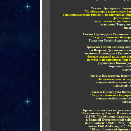
Указом Президиума Верхо
"За образцовое выполнение бо
с немецкими захватчиками
,
проявленные при
формирован
подготовки и расстано
полковник
Торкунов
орде
Указом Президиума Верховного
"За долголетнюю и безуп
Торкунов Семён Андрианов
Приказом Главнокомандующег
по Второму Дальневосточн
от имени Президиума Верхов
боевых заданий командовани
востоке и проявленные при э
управления Командую
Торкунов Семё
орден
Указом Президиума Верхо
"За долголетнюю и бе
генерал-майор артилл
награждён 
Указом Президиума Верх
"За долголетнюю и безупр
генерал-майор артилл
награ
Кроме того
,
он был награжд
ё
н 
"За воинскую доблесть
.
В ознаме
(
1970
)
,
"За оборону Сталингр
в Великой Отечественной вой
над Японией"
(
30.09. 1945
)
,
"Д
войне 1941-1945 годов"
,
"XX
"30 лет Советской Армии и