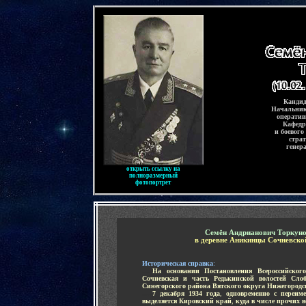
-
Кандид
Начальник
оператив
Кафедр
и боевого
страт
г
енер
открыть ссылку на
полноразмерный
фотопортрет
-
Семён Андрианович Торкун
в деревне Аникинцы Сочневской
Историческая справка
:
.....
На основании Постановления Всероссийског
Сочневская и часть Редькинской волостей Сло
Синегорского района Вятского округа Нижегородс
.....
7 декабря 1934 года
,
одновременно с переим
выделяется Кировский край
,
куда в числе прочих 