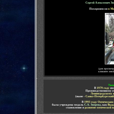
Сергей Алексеевич Зв
Похоронен он
в Мо
(для просмотр
кликните лево
-
Увек
В
1979 году
им
Производственному 
Ленинградскому 
(ныне -
Санкт-Петербургский
В
1993 году
Оптическим 
была учреждена медаль
С.А. Зверева
, как
Выда
становление и
развитие оптической н