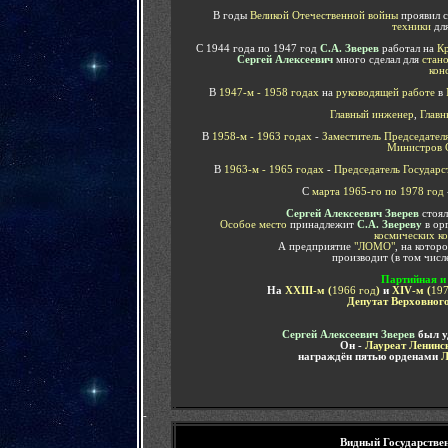
В годы
Великой Отечественной войны
проявил 
техники
дл
С 1944 года по 1947 год
С.А. Зверев
работал на
Кр
Сергей Алексеевич
много сделал для
стан
кон
В
1947-м - 1958 годах
на
руководящей работе
в
Главный инженер
,
Главн
В
1958-м - 1963 годах
-
Заместитель Председател
Министров 
В
1963-м - 1965 годах
-
Председатель Государс
С
марта 1965-го по 1978 год
Сергей Алексеевич Зверев
стоял
Особое место
принадлежит
С.А. Звереву
в ор
космических ко
А предприятие
"ЛОМО"
, на котор
производит (в том числ
Партийная и
На
XXIII
-м (
1966
год
)
и
XIV
-м (
197
Депутат Верховного
Сергей Алексеевич Зверев
был у
Он -
Лауреат Ленинс
награждён пятью орденами
Л
-
Видный Государствен