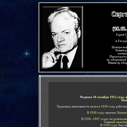
-
Герой С
и Госуд
Центральн
Ленингр
оптико
Председател
по оборонной
Министр обо
-
Родился
18 октября 1912 года
, 
Нов
Трудовую деятельность начал в
1930 году
рабочим
В
1936 году
окончил
Ленинг
В
1936 -1947 годах
на
руководящ
Главный инжене
В
1939 году
был н