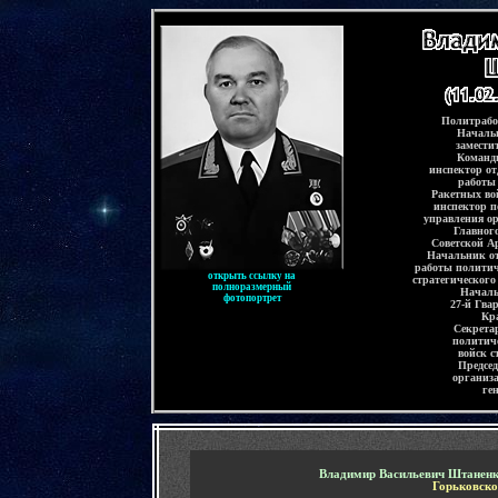
-
Политрабо
Начальн
замести
Команди
инспектор о
работы
Ракетных во
инспектор 
управления о
Главног
Советской А
Начальник от
работы политич
открыть ссылку на
стратегического
полноразмерный
Началь
фотопортрет
27-й Гва
Кр
Секрета
политич
войск с
Предсе
организ
ге
-
Владимир Васильевич Штанен
Горьковско