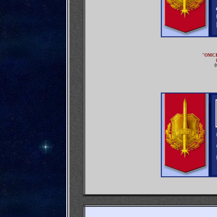
"ОМС
(