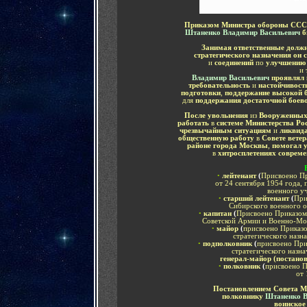
Приказом Министра обороны СС
Штаненко Владимир Васильевич
б
Занимая ответственные долж
стратегического назначения он
и
соединений
по
улучшению 
и
Владимир Васильевич
проявлял 
требовательность
и
настойчивост
подготовки
,
поддержание высокой 
для
поддержания достаточной боево
После увольнения
из
Вооруженных
работать
в
системе Министерства Ро
чрезвычайным ситуациям
и
ликвида
общественную работу
в
Совете вете
районе города Москвы
,
помогал 
в
хитросплетениях совреме
•
лейтенант
(
Присвоено П
от 24 сентября
1954 года, 
военного у
•
старший лейтенант
(
При
Сибирского военного о
•
капитан
(
Присвоено
Приказом
Советской Армии и Военно-Мор
•
майор
(
присвоено Приказ
стратегического назн
•
подполковник
(
присвоено При
стратегического назна
генерал-майор (постанов
•
полковник
(
присвоено 
от 
Постановлением Совета М
полковнику
Штаненко В
воинское