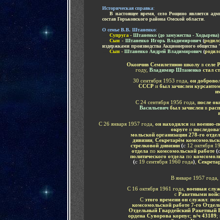
Историческая справка
:
.....
В настоящее время
,
село Рощино является адм
состав Горьковского района Омской области
.
-
О семье В.В. Штаненко
:
.....
Супруга
-
Штаненко (до замужества - Ходыр
ева
.....
Сын
-
Штаненко Игорь Владимирович
(
родилс
издержками производства Акционерного общества
.....
Сын
-
Штаненко Андрей Владимирович
(
родилс
Окончив Семилетнюю школу
в
селе 
году,
Владимир Штаненко
стал с
30 сентября 1953 года,
он доброво
СССР
и
был зачислен курсанто
и
С 24 сентября 1956 года,
после ок
Васильевич
был зачислен
в
расп
С 26 января 1957 года,
он находился
на
военно-п
округе
и
последова
мольской организации 278-го отде
дивизии
,
Секретарём комсомольской
стрелковой дивизии
(
с
12 октября 1
отдела
по
комсомольской работе
(
политического отдела
по
комсомоль
(
с
19 сентября 1960 года
)
,
Секрета
В январе 1957 года,
С 16 октября 1961 года,
военная слу
с
Ракетными войск
С
этого времени он служил
:
пом
комсомольской работе 7-го Отдел
Отдельный Гвардейский Ракетный 
ордена Суворова корпус
;
в/ч
43189
;