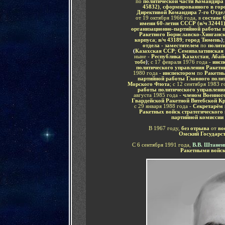
по
политической части Командира 
45832)
,
сформированного в горо
Директивой Командира
7-го Отде
от 19 октября 1966 года, в
составе 
имени 60-летия СССР
(в/ч 32441
организационно-партийной работы 
Ракетного Бориславско-Хинганс
корпуса
;
в/ч
43189
;
город Тюмень
)
;
отдела - заместителем
по
полити
(
Казахская ССР
;
Семипалатинская 
ныне -
Республика Казахстан
,
Абай
тобе
)
;
с 17 февраля 1976 года -
инсп
политического управления Ракетн
1980 года -
инспектором
по
Ракетны
партийной работы Главного поли
Морского Флота
;
с 12 сентября 1983 г
работы политического управления
августа 1985 года -
членом Военного
Гвардейской Ракетной Витебской К
с 29 января 1988 года -
Секретарём 
Ракетных войск стратегического
партийной комиссии
В 1967 году,
без отрыва
от
во
Омский Государст
С 6 сентября 1991 года,
В.В. Штанен
Ракетными войск