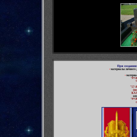
При создании
•
материалы личного 
•
материа
"РУЖ
"57-
(
по
КА
оп
"РУЖ