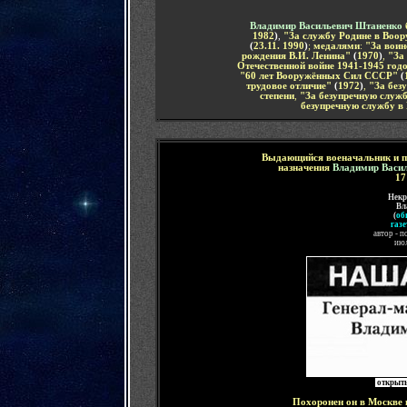
Владимир Васильевич Штаненко
1982
)
,
"
За службу Родине в Воо
(
23
.11. 1990
)
;
медалями
:
"
За воин
рождения В.И. Ленина"
(
1970
)
,
"За
Отечественной войне 1941-1945 год
"60 лет Вооружённых Сил СССР"
(
трудовое отличие"
(
1972
)
,
"За без
степени
,
"За безупречную служ
безупречную службу в
Выдающийся военачальник и по
назначения
Владимир Васи
17
Некр
Вл
(
об
газе
автор - п
июл
открыть
Похоронен он
в
Москве