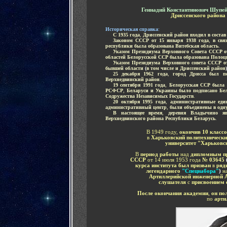
Геннадий Константинович Шупе
Дриссенского района
Историческая справка
:
.....
С 1935 года
,
Дриссенский район входил в соста
.....
Законом СССР от 15 января 1938 года
,
в свя
республики была образована Витебская область
.
.....
Указом Президиума Верховного Совета СССР от
областей Белорусской ССР была образована Полоц
.....
Указом Президиума Верховного совета СССР от
бывшей области
(
в том числе и Дриссенский район
.....
25 декабря 1962 года
,
город Дрисса был пе
Верхнедвинский район
.
.....
19 сентября 1991 года
,
Белорусская ССР была 
РСФСР
,
Беларуси и Украины было подписано Бел
Содружества Независимых Государств
.
.....
20 октября 1995 года
,
административные еди
административный центр
,
были объединены в одн
.....
В настоящее время
,
деревня Владычино яв
Верхнедвинского района Республики Беларусь
.
В 1949 году,
окончив 10 класс
в
Харьковский политехнически
университет "Харьковс
В
период работы
над
дипломным п
СССР
от 14 июля 1953 года
№ 03645
курса института
был призван
в
ряд
легендарного
"Спецнабора"
)
н
Артиллерийской инженерной 
слушателя
с
присвоением 
После окончания академии
,
он по
по
арти