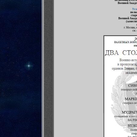
полковник в отст
Военной Акаде
Угл
полко
стар
Военной Акад
(замести
г. Москва,
см.