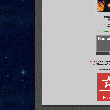
откры
(ф
•
стр
оп
ИСТОРИИ 
•
"Красная Звезд
•
•
"Известия" (
•
•
•
материал