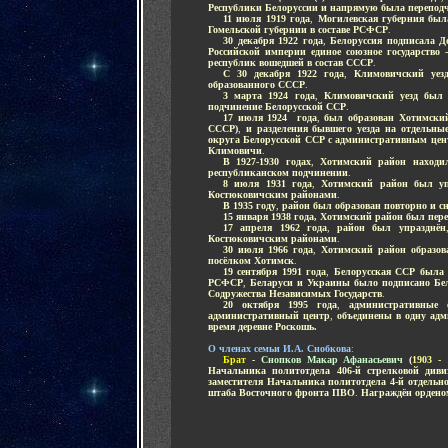
Республики Белоруссии
и напрямую была перепо
.....
11 июля 1919 года
,
Могилевская губерния был
Гомельской губернии в составе РСФСР
.
.....
30 декабря 1922 года
,
Белоруссия подписала Д
Российской империи единое союзное государство
республик вошедшей в состав СССР
.
.....
С 30 декабря 1922 года
,
Климовичский уезд
образованного СССР
.
.....
3 марта 1924 года
,
Климовичский уезд был 
подчинение Белорусской ССР
.
.....
17 июля 1924 года
,
был образован Хотимский
СССР
)
,
и разделения бывшего уезда на отдельны
округа Белорусской ССР с административным цен
Климовичи
.
.....
В 1927-1930 годах
,
Хотимский район находил
республиканском подчинении
.
.....
8 июля 1931 года
,
Хотимский район был уп
Костюковичским районами
.
.....
В 1935 году
,
район был образован повторно и с
.....
15 января 1938 года, Хотимский район был пере
.....
17 апреля 1962 года
,
район был упразднён
Костюковичским районами
.
.....
30 июля 1966 года
,
Хотимский район образов
посёлком Хотимск
.
.....
19 сентября 1991 года
,
Белорусская ССР была 
РСФСР
,
Беларуси и Украины было подписано Бел
Содружества Независимых Государств
.
.....
20 октября 1995 года
,
административные
административный центр
,
объединены в одну ад
время
деревне Роскошь.
-
О членах семьи И.А. Снобкова
:
.....
Брат
-
Снопков Макар Афанасьевич
(
1903 - 
Начальника политотдела 406-й стрелковой диви
заместителя Начальника политотдела 4-й отдель
штаба Восточного фронта ПВО
.
Награждён ордено