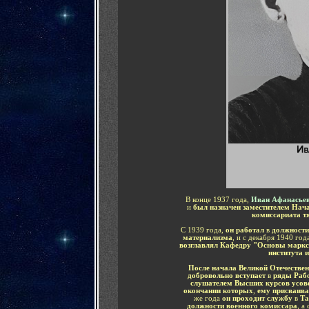
В конце 1937 года,
Иван Афанасье
и
был назначен заместителем Нача
комиссариата 
С 1939 года,
он работал
в
должности
материализма
, и
с декабря 1940 год
возглавлял Кафедру "Основы маркс
института 
После начала Великой Отечестве
добровольно вступает
в
ряды Раб
слушателем Высших курсов усов
окончании которых
,
ему присваива
же года
он проходит службу
в
Та
должности военного комиссара
, а