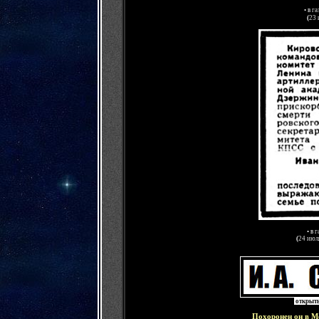
•
в
га
(
23 
•
в
г
(
24 июл
открыть
Похоронен он в М