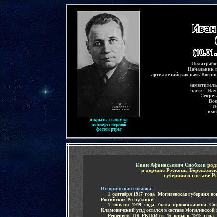
-
Политрабо
Начальник п
артиллерийских наук Военн
заместител
части - На
Секрет
Вое
И
име
открыть ссылку на
полноразмерный
фотопортрет
-
Иван Афанасьевич Снобков
р
од
в деревне Роскошь Березковс
губернии в составе 
Историческая справка
:
.....
1 сентября 1917 года
,
Могилевская губерния вош
Российской Республики
.
.....
1 января 1919 года
,
была провозглашена Соц
Климовичский уезд остался в составе Могилевской 
.....
Решением ЦК РКП
(
б)
от
16 января 1919 года