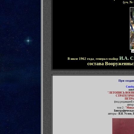
(
уч. №
у
И.А. С
В июле 1962 года
,
генерал-майор
состава Вооруженны
При созда
Снобк
опу
"
ЛЕТОПИСЬ ВОЕН
СТРАТЕГИЧ
ПЕТРА
(
под редакцией 
автор
том 2:
"Миха
Биографическая
авторы -
В.И. Углов
,