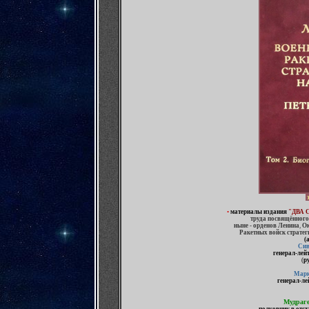
э
•
материалы
издания
"ДВА 
труда посвящённого
ныне - орденов Ленина
,
Ок
Ракетных войск стратег
(
Сив
генерал-лей
(
р
Марк
генерал-ле
Мудраг