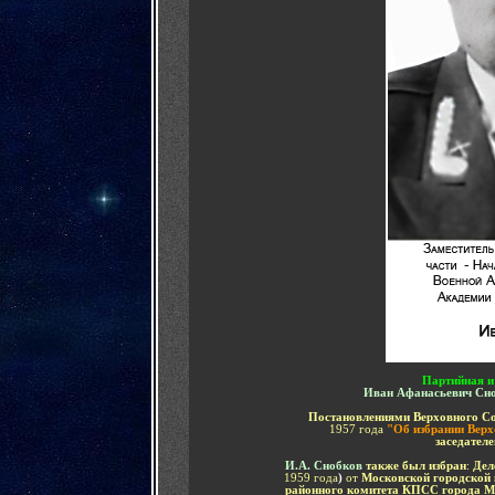
Партийная и
Иван Афанасьевич
Сн
Постановлениями Верховного С
1957 года
"Об избрании Верх
заседател
И.А. Снобков
также был избран
:
Дел
1959 года
)
от
Московской городской 
районного комитета КПСС города 