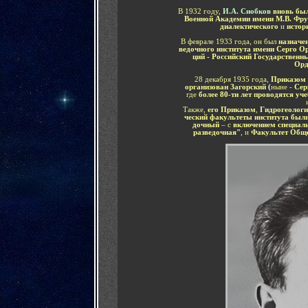
В 1932 году,
И.А. Снобков
вновь бы
Военной Академии имени М.В. Фру
диалектического
и
истор
В феврале 1933 года, он был
назначе
ведочного института
имени Серго О
ций - Российский Государственн
Орд
28 декабря 1935 года,
Приказом 
организован Загорский
(
ныне -
Сер
где
более 80-ти лет проводятся уч
Также,
его Приказом
,
Гидрогеологи
ческий факультеты института был
дочный
– с
включением специал
разведочная"
, и
Факультет Общ