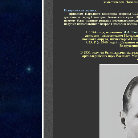
заместителем Начал
Историческая справка
:
.....
Приказом Народного комиссара обороны С
действий в город Славгород Алтайского края
.
Н
поэтому было принято решение передислоцирова
получив наименование "Второе Тюменское военно
С 1944 года,
полковник
И.А. Сно
агитации - заместителем Началь
военного округа
,
инспектором Глав
СССР
(
с 1946 года
)
и
Старшим и
Вооруженн
В
1951 году,
он был назначен
на
долж
артиллерийских наук Военного Ми