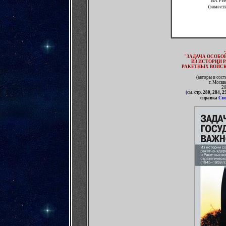
"ЗАДАЧА ОСОБО
ИЗ ИСТОРИИ 
РАКЕТНЫХ ВОЙСК
(
авторы и сост
г. Моск
20
(
см.
стр. 280, 284, 2
справка
Сно