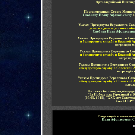
Артиллерийской Инженер
Постановлением Совета Министр
Снобкову Ивану Афанасьевичу
б
Указом Президиума Верховного Сове
успехи в деле подготовки о
Снобков Иван Афанасьев
Указом Президиума Верховного Сов
и безупречную службу в Красной 
награждён
м
Указом Президиума Верховного Со
и безупречную службу в Красной 
награждё
Указом Президиума Верховного Со
и безупречную службу в Советской 
награждён
Указом Президиума Верховного Сове
и безупречную службу в Советской 
награ
Он также был награждён орде
"За Победу над Германией в В
(
09.05. 1945
)
,
"ХХХ лет Советск
Сил СССР"
Выдающийся военачаль
Иван Афанасьевич С
Н