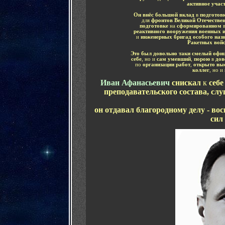
активное учас
Он внёс большой вклад
в
подготов
для
фронтов Великой Отечестве
подготовке
на
сформированном
реактивного вооружения военных 
и
инженерных бригад особого наз
Ракетных войс
Это был довольно таки смелый офи
себе
, но и
сам умевший
,
порою
в
дов
по
организации работ
,
открыто вы
коллег
, но и
Иван Афанасьевич
снискал
к
себе
преподавательского состава, сл
он отдавал благородному делу - в
сил