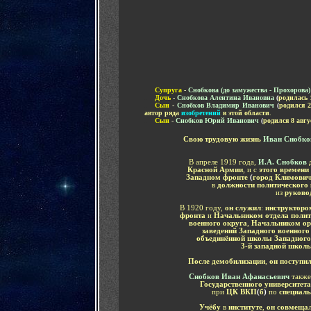
.....
Супруга
-
Снобкова (до замужества - Прохорова
.....
Дочь
-
Снобкова Алентина Ивановна
(
родилась 
.....
Сын
-
Снобков Владимир Иванович
(
родился 2
автор ряда
изобретений
в этой области
.
.....
Сын
-
Снобков Юрий Иванович
(
родился 8 авгу
Свою трудовую жизнь
Иван Снобк
В апреле 1919 года,
И.А. Снобков
Красной Армии
, и с
этого времени
Западном фронте
(
город Климович
в
должности политического
из
руково
В 1920 году,
он служил
:
инструкторо
фронта
и
Начальником отдела полит
военного округа
,
Начальником ор
заведений Западного военного
объединённой школы Западного
3-й западной школ
После демобилизации
,
он поступи
Снобков Иван Афанасьевич
такж
Государственного университета
при
ЦК ВКП
(
б
)
по
специаль
Учёбу
в
институте
,
он совмеща