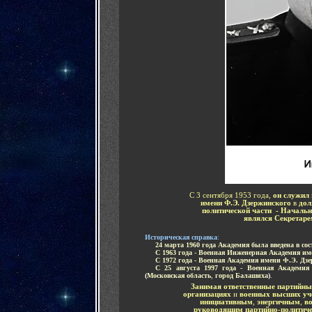
С 3 сентября 1953 года,
он служил
имени Ф.Э. Дзержинского
в
дол
политической части - Начальн
являлся
Секретаре
И
сторическая справка
:
.....
24 марта 1960 года Академия была введена в со
.....
С 1963 года - Военная Инженерная Академия и
.....
С 1972 года - Военная Академия имени Ф.Э. Дз
.....
С 25 августа 1997 года - Военная Академия
(
Московская область
,
город Балашиха
)
.
Занимая ответственные партийн
организациях
и
военных высших уч
инициативным
,
энергичным
,
в
руководящим партийно-политич