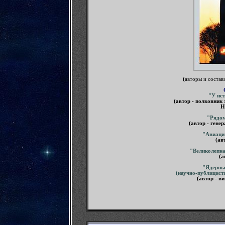
(
авторы и состав
"У ис
(автор -
полковник 
Н
"Рядо
(автор -
генер
"Авиаци
(ав
"Великолепна
(а
"Ядерны
(научно-публицист
(автор - в