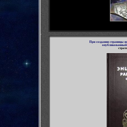
-
П
ри создании страницы и
опубликованны
страт