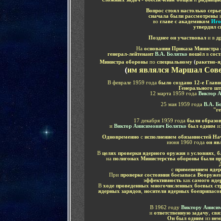
Вопрос стоял настолько серье
сначала были рассмотрены
во
главе с
академиком
Иго
утвердил 
Позднее он участвовал
и в
д
На
основании Приказа Министра
генерал-лейтенант
В.А. Болятко
вошёл
в
сос
Министра обороны
по
специальному
(
ракетно-
(
им являлся Маршал Сове
В феврале 1959 года
было создано 12-е Глав
Генерального ш
12 марта 1959 года
Виктор 
25 мая 1959 года
В.А. Б
"г
17 декабря 1959 года
были образо
и
Виктор Анисимович Болятко
был одним
и
Одновременно
с
исполнением обязанностей На
июня 1960 года
он яв
В
целях проверки ядерного оружия
в
условиях
,
б
на
полигонах Министерства обороны были про
с
применением ядер
При
проверке состояния боезапаса Вооруж
эффективность
как
самого яде
В
ходе проведенных многочисленных боевых ст
ядерных зарядов
,
носители
ядерных боеприпасо
В 1962 году
Виктору Аниси
и
ответственную задачу
,
свя
Он был одним
из
нем