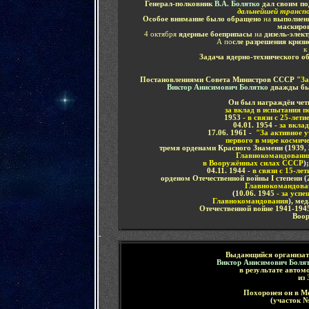
Генерал-полковник
В.А. Болятко
дал своим п
дальнейшей трансп
Особое внимание было обращено
на
выполнен
маскиро
4 октября
ядерные боеприпасы
на
дизель-элек
А по
сле разрешения криз
к
Задача ядерно-технического о
Постановлениями Совета Министров СССР
"За
Виктор Анисимович Болятко
дважды бы
Он был награждён че
за вклад в испытания 
1953 -
в связи с 25-ле
04.01. 1954 -
за вкла
17.06. 1961 -
"За активное у
первого в мире космиче
тремя орденами Красного Знамени
(
1939,
Главнокомандовани
в Вооружённых силах СССР
)
04.11. 1944 -
в связи с 15-л
орденом
Отечественной войны
I
степени
(
Главнокомандова
(
10.06. 1945
- за усп
Главнокомандования
)
, ме
Отечественной войне 1941-194
Воо
-
Выдающийся организат
Виктор Анисимович Боля
в результате авто
из 
Похоронен он в М
(
участок 