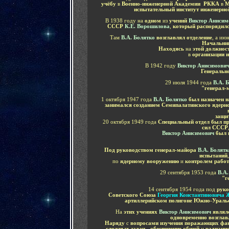
учёбу
в
Военно-инженерной Академии
РККА
в
М
испытательный институт
инженерно
В 1938 году на
одном
из
учений
Виктор Аниси
СССР
К.Е. Ворошилова
,
который распорядилс
Там
В.А. Болятко
возглавлял отделение
, а ию
Начальник
Находясь
на
этой должнос
в
организации 
В 1942 году
Виктор Анисимови
Генеральн
29 июля 1944 года
В.А. 
"генерал-
1 октября 1947 года
В.А. Болятко
был назначен 
занимался созданием Семипалатинского ядерн
защи
20 октября 1949 года
Специальный отдел был п
сил СССР
Виктор Анисимович
был 
Под руководством генерал-майора
В.А. Болят
испытаний
по
ядерному вооружению
и
контролем работ
29 сентября 1953 года
В.А.
"г
14 сентября 1954 года
под
руко
Советского Союза
Георгия Константиновича 
артиллерийском полигоне Южно-Уральс
На
этих учениях
Виктор Анисимович
являл
одновременно возглав
Наряду
с
вопросами изучения поражающих фак
сложных задач - обеспечение общей
и
радиацио