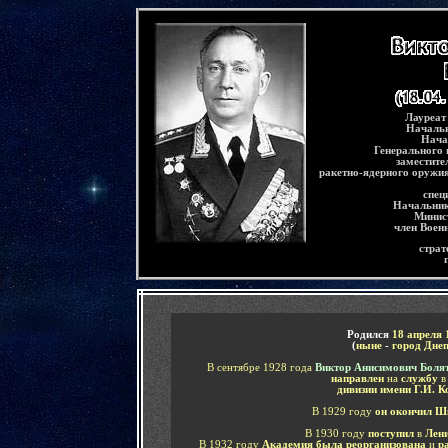
-
Лауреат
Начальн
Нача
Генерального
заместите
ракетно-ядерного оружи
спец
Начальни
Минис
член Воен
страт
-
Родился
18 апреля 
(
ныне
-
город Днеп
В сентябре 1928 года
Виктор Анисимович Боля
направлен
на
службу
дивизии имени Г.И. 
В 1929 году
он окончил Ш
В 1930 году
поступил
в
Лен
В 1932 году
Академия была реорганизована
и
р