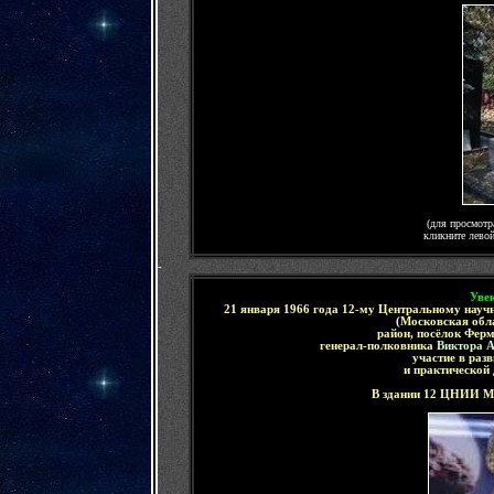
(для просмотр
кликните лево
-
Уве
21 января 1966 года
12-му Центральному науч
(
Московская обла
район, посёлок Фер
генерал-полковника
Виктора 
участие в раз
и практической 
В здании
12 ЦНИИ МО