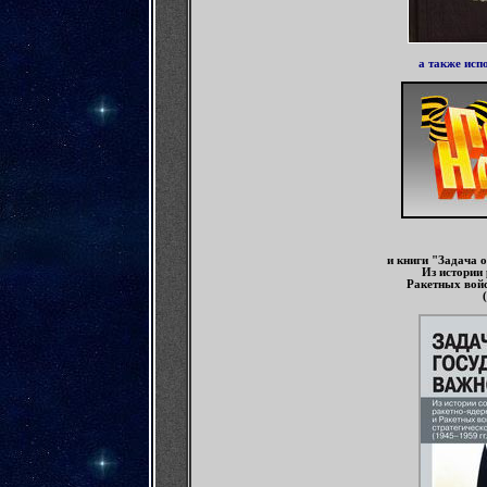
а также исп
и книги "Задача 
Из истории
Ракетных войс