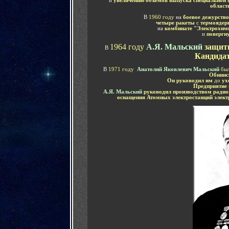
и
увеличению объемов выпуска специальной 
област
В
1960 году
на
боевое дежурство
четыре ракеты
с
термоядер
на
комбинате
"Электрохимп
и
повергн
1964 году
А.Я. Мальский
защит
В
Кандидат
В
1971 году
Анатолий Яковлевич Мальский
бы
Обнинс
Он руководил им
до
ух
Предприятие 
А.Я. Мальский
руководил
производством радио
оснащения Атомных электростанций
элект