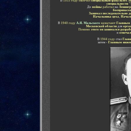
В
1933 году
окончил
специальный факультет Ле
специальности 
До
войны
работал
на
Ленингр
боеприпасо
Занимал последовательно д
Начальника цеха
,
Н
ачал
В
1940 году
А.Я. Мальского
назначают
Главным 
Московской области
для
орга
Помимо
этого
он
занимался разраб
и
отвечал
В
1944 году
стал
Г
лав
затем -
Г
лавным инжен