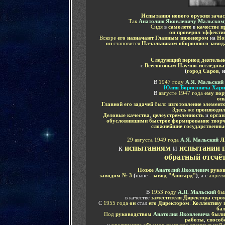
Испытания нового оружия зачас
Так
Анатолию Яковлевичу Мальском
Сидя
в
самолете
в
качестве п
он проверял эффекти
Вскоре
его назначают Главным инженером
на
Нов
он
становится
Начальником оборонного завод
Следующий период деятельн
с
Всесоюзным Научно-исследова
(
город Саров
,
В
1947 году
А.Я. Мальский
Юлия Борисовича Хари
В
августе 1947 года
ему пор
оп
Главной его задачей
было
изготовление элемент
Здесь
же
производил
Деловые качества
,
целеустремленность
и
орган
обусловившими быстрое формирование творче
сложнейшие государственн
л
29 августа 1949 года
А.Я. Мальский
к
испытаниям
и
испытании п
обратный отсчё
Позже
Анатолий Яковлевич
руков
заводом № 3
(
ныне -
завод "Авнгард"
)
, а с
апреля
В
1953 году
А.Я. Мальский
бы
в качестве
заместителя Директора стро
С
1955 года
он
стал
его Директором
.
Коллективу 
бал
Под
руководством
Анатолия Яковлевича
были
работы
,
способ