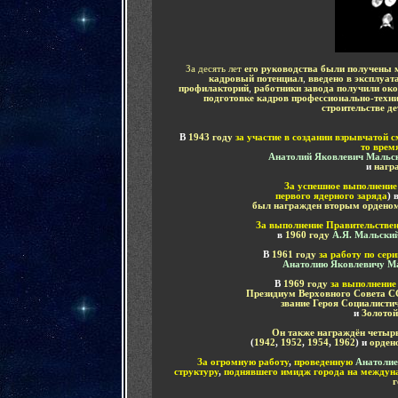
За
десять лет
его руководства
были получены 
кадровый потенциал
,
введено в эксплуат
профилакторий
,
работники завода получили ок
подготовке кадров профессионально-техн
строительстве д
В
1943 году
за участие в создании взрывчатой с
то врем
Анатолий Яковлевич Мальс
и
нагр
За успешное выполнение
первого ядерного заряда
) 
был награжден вторым ордено
За выполнение Правительствен
в
1960 году
А.Я. Мальски
В
1961 году
за работу по сер
Анатолию Яковлевичу М
В
1969 году
за выполнение
Президиум Верховного Совета 
звание Героя Социалисти
и
Золотой
Он также награждён
четыр
(
1942
,
1952
,
1954
,
1962
) и
орден
За огромную работу
,
проведенную
Анатолие
структуру
,
поднявшего имидж города на междун
г