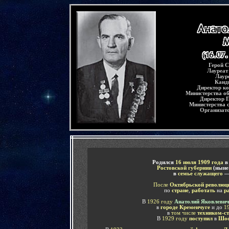
-
Герой С
Лауреат
Лаур
Канди
Директор к
Министерства о
Директор 
Министерства 
Организат
-
Родился
16 июля 1909 года
в
Ростовской губернии
(ныне
в
семье служащего
После
Октябрьской революц
по
стране
,
работать
на
р
В
1926 году
Анатолий Яковлевич
в
городе Кременчуге
и до
19
в
том числе
техником-с
В
1929 году
поступил
в
Шост