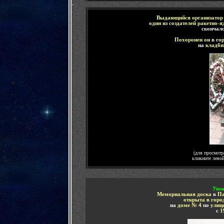
-
Выдающийся
организатор
один из создателей ракетно-
скончал
Похоронен он
в
го
на
кладби
(для просмотр
кликните лево
Увек
Мемориальная доска
в
П
открыта в горо
на
доме № 4
по
улице
с
1