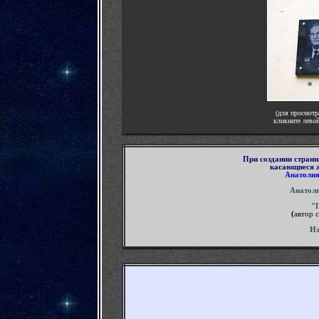
(для просмотр
кликните лево
При создании стран
касающиеся ж
Анатолия
Анатол
"
(
автор с
Из