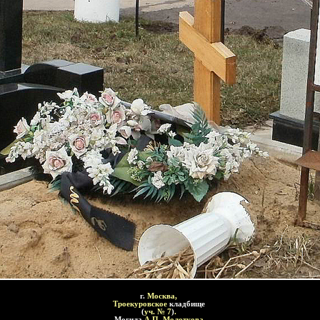
г.
Москва,
Троекуровское
кладбище
(
уч. №
7
)
.
Могила
А.П. Молоткова