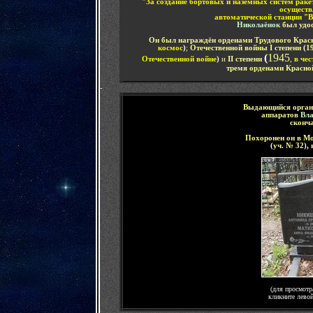
"За создание бортовых и наземных систем рак
осуществ
автоматической станции "В
Николаёнок
был удос
Он был награждён
орденами Трудового Крас
космос
)
;
Отечественной войны
I
ст
епени
(
1
(
1945
Отечественной войне
)
и
II
степени
,
в че
тремя орденами Красно
-
Выдающийся орган
аппаратов
Вл
сконча
Похоронен он в М
(
уч. № 32
),
(для просмотр
кликните лево