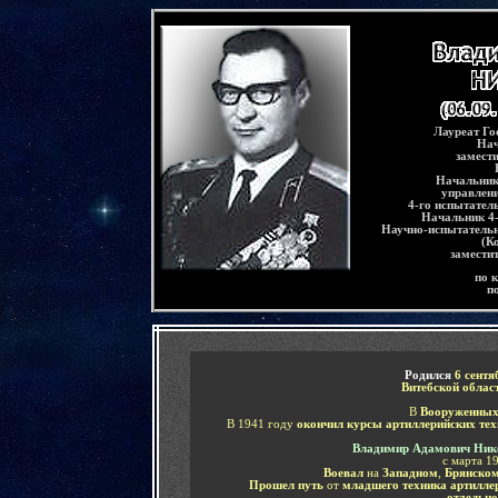
-
Лауреат Го
Нач
замест
Начальник 
управлени
4-го испытател
Начальник 4-
Научно-испытательн
(К
замести
по 
п
-
Родился
6 сентя
Витебской облас
В
Вооруженных
В 1941 году
окончил курсы артиллерийских те
Владимир Адамович Ник
с марта 1
Воевал
на
Западном
,
Брянско
Прошел путь
от
младшего техника артилле
отдельно