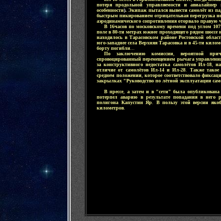
потеря продольной управляемости и авиалайнер
особенности
)
. Экипаж пытался вывести самолёт из па
быстрым пикированием отрицательная перегрузка не 
аэродинамического сопротивления оторвало правую 
.....
В 16часов по московскому времени под углом 107
поле в 80-ти метрах южнее проходящего рядом шоссе
находилось в Тарасовском районе Ростовской област
юго-западнее села Верхняя Тарасовка и в 45-ти кило
борту погибли
...
.....
По заключению комиссии
,
вероятной при
спровоцированный перемещением рычага управлени
за конструктивного недостатка самолётов Ил-18
,
на
отличие от самолётов Ил-14 и Ил-28
.
Также такое 
среднем положении
,
которое соответствовало фикса
закрылках "Руководство по лётной эксплуатации сам
.....
В прессе
,
а затем и в "сети" была опубликована
потерпел аварию в результате попадания в него
полигона Капустин Яр
.
В пользу этой версии яко
километров
.
-