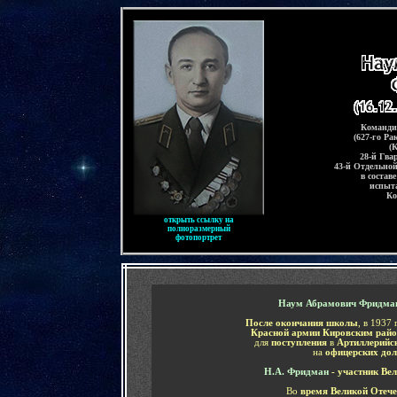
-
Команди
(627-го Ра
(
28-й Гва
43-й Отдельно
в состав
испыта
Ко
открыть ссылку на
полноразмерный
фотопортрет
-
Наум Абрамович Фридм
После окончания школы
, в 1937
Красной армии Кировским рай
для
поступления
в
Артиллерийс
на
офицерских до
Н.А. Фридман
- участник Ве
Во
время Великой Отече