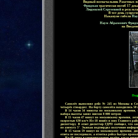
В
идный военачальник
Ракетных во
Фридман
трагически погиб 17 дек
Людмилой Сергеевной
в результ
В тот день супруг
Накануне гибели
Нау
Наум Абрамович Фрид
на Введен
Под
.....
Самолёт выполнял рейс № 245 из Москвы в Со
четырёх стюардесс
.
На борту самолёта находились 50
.....
В 14 часов 34 минуты по московскому времени
,
с
набора высоты занял эшелон 8 000 метров
.
.....
В 15 часов 47 минут по московскому времени
,
летя
скоростью 630 км/ч Ил-18 вошёл в зону Главного ра
диспетчеру
.
В ответ диспетчер ГДРП сообщил
,
что сам
по азимуту 5°
.
Экипаж подтвердил получение инфор
.....
В 15 часов 59 минут по московскому времени
,
дис
ответа не последовало
,
а отметка рейса быстро пропа
.....
Ил-18 летел в горизонтальном полёте
,
когда неожи