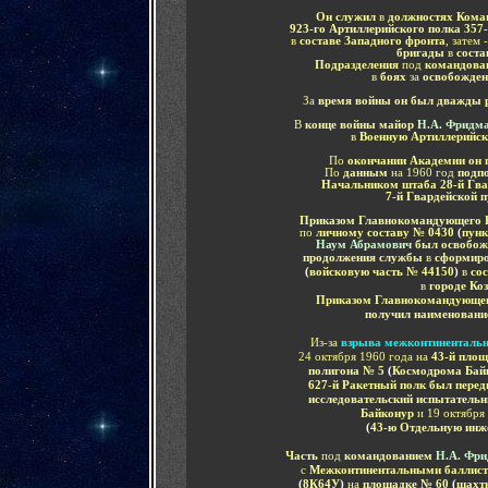
Он служил
в
должностях Коман
923-го Артиллерийского полка 357-
в
составе Западного фронта
, затем 
бригады
в
соста
Подразделения
под
командова
в
боях
за
освобожден
За
время войны он был дважды 
В
конце войны майор
Н.А. Фридм
в
Военную Артиллерийск
По
окончании Академии он
По
данным
на 1960 год
подп
Начальником штаба 28-й Гва
7-й Гвардейской 
Приказом Главнокомандующего Р
по
личному составу № 0430
(
пунк
Наум Абрамович
был освобо
продолжения службы
в
сформиро
(
войсковую часть № 44150
)
в
со
в
городе Коз
Приказом Главнокомандующе
получил наименование
Из-за
взрыва межконтинентальн
24 октября 1960 года на
43-й площ
полигона № 5
(
Космодрома Бай
627-й Ракетный полк был пере
исследовательский испытатель
Байконур
и 19 октября
(
43-ю Отдельную инж
Ч
асть
под
командованием
Н.А. Фр
с
Межконтинентальными баллисти
(
8К64У
)
на
площадке № 60
(
шахтн