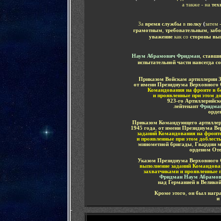
а также -
на
тех
За
время службы
в
полку
(
затем -
грамотным
,
требовательным
,
заб
уважение
как со
стороны вы
Наум Абрамович Фридман
,
ставши
испытательной части навсегда с
Приказом Войскам артиллерии 3
от имени Президиума Верховног
Командования на фронте
в 
и проявленные при этом д
923-го Артиллерийск
лейтенант
Фридма
орде
Приказом Командующего артиллери
1945 года
,
от имени Президиума В
заданий Командования на фронт
и проявленные при этом доблест
минометной бригады
,
Гвардии 
орденом
Оте
Указом Президиума Верховного 
выполнение заданий Командован
захватчиками и проявленные п
Фридман Наум Абрамо
над Германией в Великой
Кроме этого
,
он был нагр
и
-