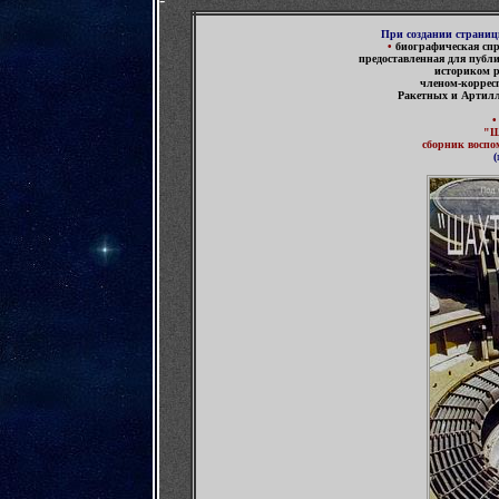
При создании страни
•
биографическая сп
предоставленная для публ
историком р
членом-коррес
Ракетных и Артилл
"Ш
сборник воспо
(