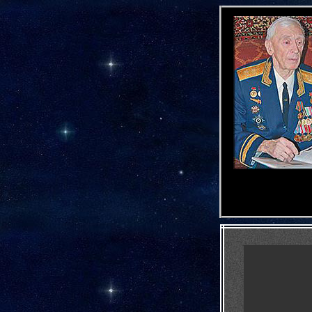
-
.
,
,
.
,
-