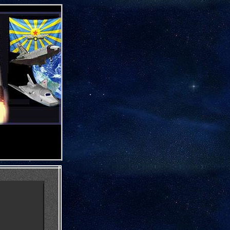
.
,
,
.
,
-