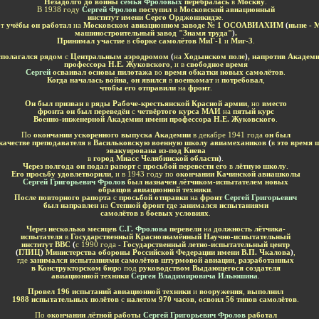
Незадолго до войны
семья Фроловых
перебралась
в
Москву
.
В 1938 году
Сергей Фролов
поступил
в
Московский авиационный
институт имени Серго Орджоникидзе
.
от
учёбы он работал
на
Московском авиационном заводе № 1 ОСОАВИАХИМ
(
ныне - 
машиностроительный завод "Знамя труда"
)
.
Принимал участие
в
сборке самолётов МиГ-1
и
Миг-3
.
сполагался рядом
с
Центральным аэродромом
(
на
Ходынском поле
)
, напротив Академ
профессора Н.Е. Жуковского
, и в
свободное время
Сергей
осваивал основы пилотажа
во
время обкатки новых самолётов
.
Когда началась война
,
он явился
в
военкомат
и
потребовал
,
чтобы его отправили
на
фронт
.
Он был призван
в
ряды Рабоче-крестьянской Красной армии
, но
вместо
фронта он был переведён
с
четвёртого курса МАИ
на
пятый курс
Военно-инженерной Академии имени профессора Н.Е. Жуковского
.
По
окончании ускоренного выпуска Академии
в декабре 1941 года
он был
качестве преподавателя
в
Васильковскую военную школу авиамехаников
(
в
это время 
эвакуирована из-под Киева
в
город Миасс Челябинской области
)
.
Через полгода он подал рапорт
с
просьбой перевести его
в
лётную школу
.
Его просьбу удовлетворили
, и в 1943 году по
окончании Качинской авиашколы
Сергей Григорьевич Фролов
был назначен лётчиком-испытателем новых
образцов авиационной техники
.
После повторного рапорта
с
просьбой отправки
на
фронт
Сергей Григорьевич
был направлен
на
Степной фронт
где занимался испытаниями
самолётов
в
боевых условиях
.
Через несколько месяцев
С.Г. Фролова
перевели
на
должность лётчика-
испытателя
в
Государственный Краснознамённый Научно-испытательный
институт ВВС
(
с 1990 года -
Государственный летно-испытательный центр
(
ГЛИЦ
)
Министерства обороны Российской Федерации имени В.П. Чкалова
)
,
где
занимался испытаниями самолётов штурмовой авиации
,
разработанных
в Конструкторском бюр
о под
руководством Выдающегося создателя
авиационной техники
Сергея Владимировича Ильюшина
.
Провел 196 испытаний авиационной техники
и
вооружения
,
выполнил
1988 испытательных полётов
с
налетом 970 часов
,
освоил 56 типов самолётов
.
По
окончании лётной работы
Сергей Григорьевич Фролов
работал