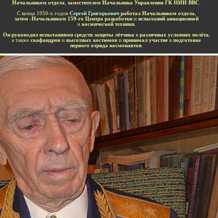
Начальником отдела
,
заместителем Начальника Управления ГК НИИ ВВС
.
С конца 1950-х годов
Сергей Григорьевич
работал Начальником отдела
,
затем -Начальником 159-го Центра разработки
и
испытаний авиационной
и
космической техники
.
Он руководил испытаниями средств защиты лётчика
в
различных условиях полёта
,
а также
скафандров
и
высотных костюмов
и
принимал участие
в
подготовке
первого отряда космонавтов
.