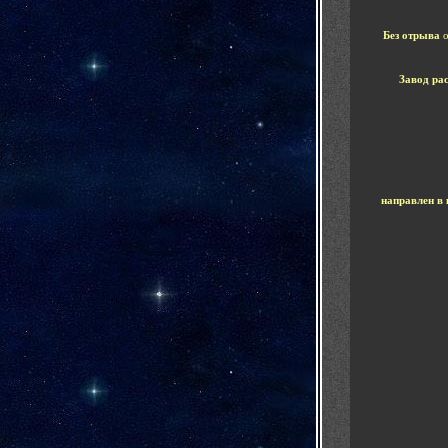
Без отрыва
Завод ра
направлен в 