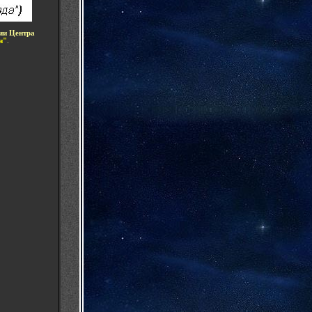
ии Центра
н"
.