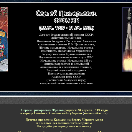
Лауреат Государственной премии СССР
;
Действительный член
,
Почётный Академик Российской Академии
космонавтики имени К.Э. Циолковского
;
Лётчик-испытатель, Начальник отдела
,
заместитель Начальника Управления
Государственного Краснознамённого
Научно-испытательного института ВВС
;
Начальник отдела, Начальник 159-го
Центра разработки и испытаний
авиационной и космической техники
;
Ведущий научный сотрудник
Института машиноведения
Академии наук СССР
(Российской Академии наук)
;
генерал-лейтенант авиации в отставке
Сергей Григорьевич Фролов
родился 28 апреля 1919 года
в городе Сычёвка
,
Смоленской губернии
(
ныне - области
)
.
Детство провел
на
Кавказе
, на
берегу Чёрного моря
и с
малых лет мечтал стать моряком
.
Но
судьба распорядилась по-своему
.