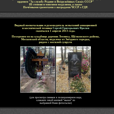
орденом "За службу Родине в Вооружённых Силах СССР"
III
степени и многими медалями, а также
Почётными грамотами
и
наградами ЧССР
и
ГДР.
-
Видный военачальник и руководитель испытаний авиационной
и космической техники
Сергей Григорьевич Фролов
скончался 1 апреля 2013 года.
Похоронен он
на кладбище
деревни Леониха
,
Щёлковского
района,
Московской области
, недалеко от Звёздного городка,
рядом с могилой супруги
.
-
(для просмотра снимков в полноразмерном виде,
кликните левой кнопкой "мыши" по
выбранной Вами фотоссылке)
-