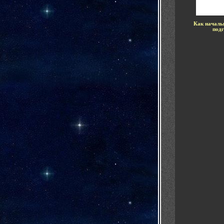
Как началь
подг