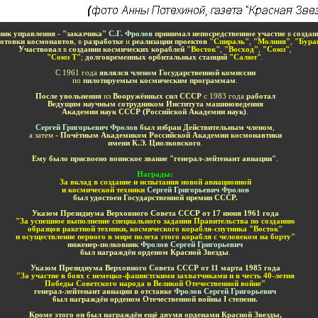
ник управления - "заказчика"
С.Г. Фролов
принимал непосредственное участие
в
создан
отовки космонавтов
, в
разработке
и
реализации проектов
"Спираль"
,
"Молния"
,
"Бура
Участвовал
в
создании космических кораблей
"Восток"
,
"Восход"
,
"Союз"
,
"Союз Т"
;
долговременных орбитальных станций
"Салют"
.
С 1961 года
являлся членом Государственной комиссии
по
пилотируемым космическим программам
.
После увольнения
из
Вооружённых сил СССР
с 1983 года
работал
Ведущим научным сотрудником Института машиноведения
Академии наук СССР
(
Российской Академии наук
)
.
Сергей Григорьевич Фролов
был избран Действительным членом
,
а затем
- Почётным Академиком Российской Академии космонавтики
имени К.Э. Циолковского
.
Ему было присвоено воинское звание "генерал-лейтенант авиации"
.
Н
аград
ы
:
За вклад в создание и испытания новой авиационной
и космической техники
Сергей Григорьевич Фролов
был удостоен
Государственной премии СССР.
Указом Президиума Верховного Совета СССР
от
17 июня 1961 года
"За
успешное выполнение специального задания Правительства по созданию
образцов ракетной техники, космического корабля-спутника "Восток"
и осуществление первого в мире полета этого корабля с человеком на борту"
инженер-полковник
Фролов Сергей Григорьевич
был награждён орденом
Красной Звезды
.
Указом Президиума Верховного Совета СССР от 11 марта 1985 года
"За участие в боях с немецко-фашистскими захватчиками и в честь 40-летия
Победы Советского народа в Великой Отечественной войне"
генерал-лейтенант авиации в отставке
Фролов Сергей Григорьевич
был награждён орденом Отечественной войны
I
степени.
Кроме этого он был
награждён
ещё двумя орденами Красной Звезды,