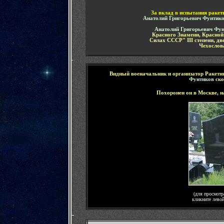
За вклад в испытания ракет
Анатолий Григорьевич Фунтик
Анатолий Григорьевич Фу
Красного Знамени, Красной
Силах СССР" III степени, д
Чехослов
-
Видный военачальник и организатор Ракетн
Фунтиков
ско
Похоронен он в Москве, 
(для просмотр
кликните лево
-