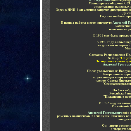
А.Г. Фунтиков
был перевед
Министерства обороны СС
эксплуатации ракетных 
Здесь
в
НИИ-4 он успешно защитил диссертации
Докто
Ему так же было пр
В
период работы
в
этом институте
Анатолий Г
комиссии
испытаниям р
В 1981
ему было присвое
В 1990 году
он был пе
на
должность первого
Мин
Согласно Распоряжения Пра
№ 49-р
"Об утв
Экспертного совета пр
Анатолий Григорь
После увольнения
из
Вооруж
Генеральным дире
по
реализации вооружени
членом Совета Директо
"Специализированн
Он был изб
Российской и
"Инженерные проб
В 1992 году
о
н также
Российской 
Анатолий Григорьевич
внёс 
ракетных комплексов
, в
оснащение Ракетных вой
вооруже
Он - автор воспом
о
твердотопл