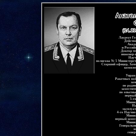
-
Лауреат Г
Действ
Акад
и Россий
Доктор те
инженер-
Науч
полигона № 5 Министерс
Старший офицер, Зам
комплек
Управ
Ракетных вой
за
по радио
заместит
по опытны
первый
5-г
Минис
На
эксплуа
4-го Научно
Минис
первый заме
Минис
Генеральн
к
генер
-