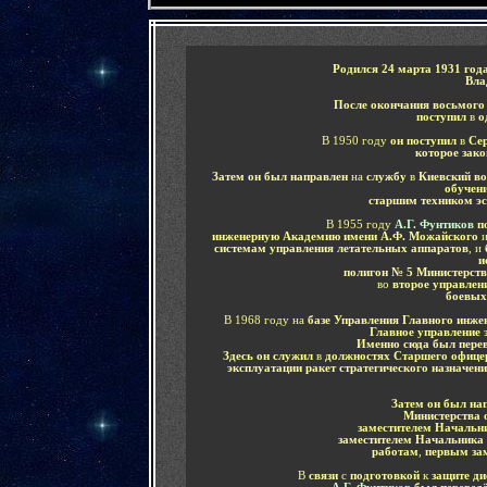
Родился 24 марта 1931 год
Вла
После окончания восьмого
поступил
в
о
В 1950 году
он поступил
в
Сер
которое зак
Затем он был направлен
на
службу
в
Киевский во
обучен
старшим техником э
В 1955 году
А.Г. Фунтиков
п
инженерную Академию имени А.Ф. Можайского
системам управления летательных аппаратов
, и
и
полигон № 5 Министерст
во
второе управлен
боевых
В 1968 году на
базе
У
правления Главного инжен
Главное управление 
Именно сюда был пере
Здесь он служил
в
должностях Старшего офице
эксплуатации ракет стратегического назначен
Затем он был на
Министерства 
заместителем Начальн
заместителем Начальника
работам
,
первым за
В
связи
с
подготовкой
к
защите д