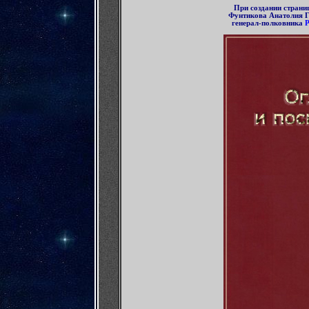
При создании стран
Фунтикова Анатолия Г
генерал-полковника
Р