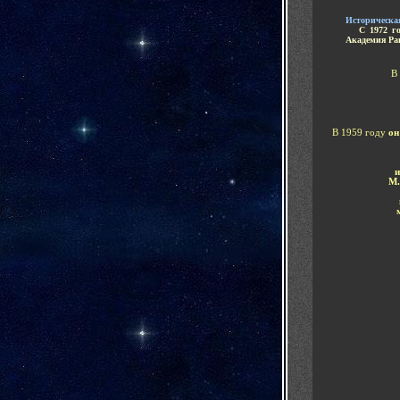
Историческа
.....
С 1972 г
Академия Ра
В
В 1959 году
он
и
М.