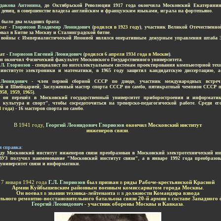
удакова Антонина
,
до Октябрьской Революции 1917 года окончила
Московский Екатеринин
 девиц
,
в совершенстве владела английским и французским языками
,
играла на фортепьяно
.
я
было два младших брата
:
рат -
Глориозов Владимир Леонидович
(
родился в 1923 году
)
,
участник Великой Отечественно
вал в Битве за Москву и Сталинградской битве
.
 войны с Империалистической Японией являлся оперативным дежурным управления штаба З
ат -
Глориозов Евгений Леонидович
(
родился 6 апреля 1934 года в Москве
)
.
он окончил Физический факультет Московского Государственного университета
.
.Л. Глориозов
-
специалист по интеллектуальным системам проектирования компьютерной тех
институте электроники и математики
,
в 1965 году защитил кандидатскую диссертацию
,
а
 Леонидович
- член первой сборной СССР по дзюдо
,
участник международных встре
ей и Швейцарией
;
Заслуженный мастер спорта СССР по самбо
,
пятикратный чемпион СССР по
958
,
1959
,
1965
)
.
у он перешёл в Московский государственный университет приборостроения и информати
 культура и спорт"
,
чтобы сосредоточиться на тренерско-педагогической работе
.
Среди ег
3 года
) - 16 мастеров спорта по самбо
.
-
В 1941 году,
Георгий Леонидович Глориозов
окончил Московский институт
инженеров связи
.
-
я справка
:
оду
Московский институт инженеров связи преобразован в Московский электротехнический ин
 ВУЗ получил наименование "Московский институт связи"
,
а в январе 1992 года преобразо
 университет связи и информатики
.
-
7 января 1942 года
Г.Л. Глориозов
был призван
в
ряды Рабоче-крестьянской Красной
Армии Куйбышевским районным военным комиссариатом города Москвы
.
Он воевал
в
звании техника-лейтенанта
и в
должности Командира взвода
ельного ремонтно-восстановительного батальона связи 20-й армии
в
составе Западного 
Георгий Леонидович
- участник обороны Москвы и Кавказа
.
-