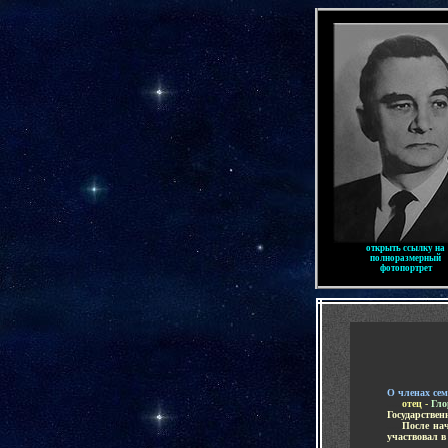
-
открыть ссылку на
полноразмерный
фотопортрет
-
-
О членах сем
.....
отец -
Гло
Государствен
.....
После на
участвовал в