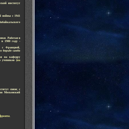
ский институт
й войны с 1941
абайкальского
ники
.
Работая в
 в 1980 году -
ч с Францией
,
 борьбе самбо
ки на кафедру
о учеников (
на
ститут связи
;
с
ван Московский
фронта
.