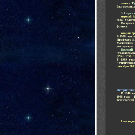
-
.....
мать -
Р
благородных
-
.....
У
Георги
.....
первый б
года
.
Участво
.....
Во время
фронта
.
-
.....
второй бр
В 1958 году 
Профессор
Е
Московском 
докторскую
.
.....
Евгений
Чехословаки
(
1954
,
1956
,
1
В 1989 год
"Физическая
сентябрь 201
Историческа
.....
В 1946 г
1988 года -
технический
1-го отд