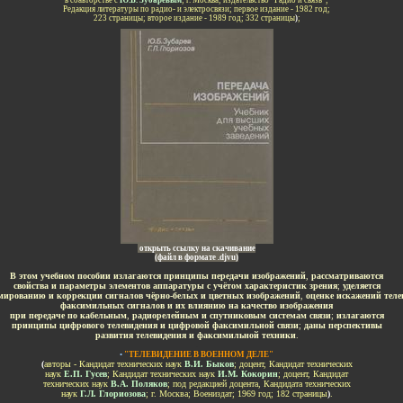
в соавторстве с
Ю.Б. Зубаревым
; г. Москва;
издательство "Радио и связь";
Редакция литературы по радио- и электросвязи; первое издание - 1982 год
;
223 страницы;
второе издание - 1989 год
; 332 страницы
)
;
-
открыть ссылку
на скачивание
(файл в формате
.
djvu)
-
В этом учебном пособии излагаются принципы передачи изображений
,
рассматриваются
свойства и параметры элементов аппаратуры с учётом характеристик зрения
;
уделяется
ированию и коррекции сигналов чёрно-белых и цветных изображений
,
оценке искажений теле
факсимильных сигналов и их влиянию на качество изображения
при передаче по кабельным
,
радиорелейным и спутниковым системам связи
;
излагаются
принципы цифрового телевидения и цифровой факсимильной связи
;
даны перспективы
развития телевидения и факсимильной техники
.
-
•
"ТЕЛЕВИДЕНИЕ В ВОЕННОМ ДЕЛЕ"
(
авторы -
Кандидат технических наук
В.И. Быков
; доцент, Кандидат технических
наук
Е.П. Гусев
;
Кандидат технических наук
И.М. Кокорин
; доцент, Кандидат
технических наук
В.А. Поляков
;
под редакцией доцента, Кандидата технических
наук
Г.Л. Глориозова
;
г. Москва; Воениздат; 1969 год; 182 страницы
)
.