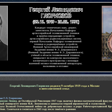
Кандидат технических наук
,
доцент
;
заместитель Начальника Кафедры
артиллерийской телевизионной техники
и приёмо-передающих устройств
артиллерийских радиолокационных систем
,
первый Начальник Кафедры телевизионной
техники и радиоприёмных устройств
Военной Артиллерийской инженерной
Академии имени Ф.Э. Дзержинского
(Военной Академии имени Ф.Э. Дзержинского)
;
учёный в области телевизионной техники
;
специалист по контролю околоземного
космического пространства с помощью
наземной оптико-телевизионной аппаратуры
;
полковник в отставке
-
Георгий Леонидович Глориозов
родился 9 октября 1919 года в Москве
в интеллигентной семье
.
ьи Г.Л. Глориозова
:
риозов Леонид
,
до Октябрьской Революции 1917 года окончил физико-математический факуль
ный университет имени М.В. Ломоносова и занимался теорией вероятностей и статистикой
.
чала Великой Отечественной войны он добровольно вступил в ряды Рабоче-крестьянской К
 боях
.
Скончался в госпитале в 1943 году после тяжёлого ранения
.