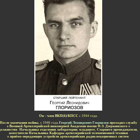
-
Он - член ВКП
(
б
)
/
КПСС
с 1944 года.
После окончания войны
, с 1946 года
Георгий Леонидович Глориозов
проходил службу
в
Военной Артиллерийской инженерной Академии имени Ф.Э. Дзержинского
в
должностях
:
Начальника отделения лаборатории
;
младшего
,
Старшего преподавателя
,
заместителя Начальника Кафедры артиллерийской телевизионной техники
и
приёмо-передающих устройств артиллерийских радиолокационных систем
.
-