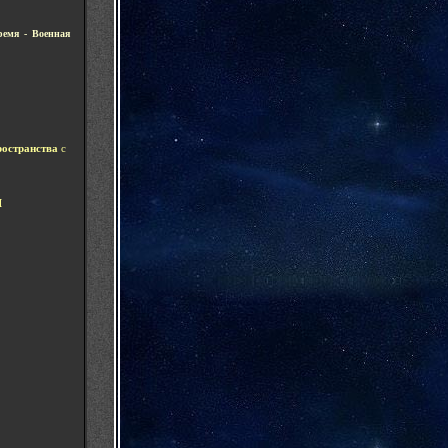
ремя - Военная
ространства
с
Ш