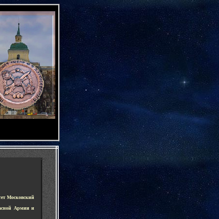
-
тет Московский
расной Армии и