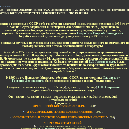
я справка
:
ода - Военная Академия имени Ф.Э. Дзержинского
;
с 25 августа 1997 года - по настоящее в
кетных войск стратегического назначения имени Петра Великого
.
-
связи
с
развитием
в
СССР работ
в
области ракетной
и
космической техники
, в 1958 году
в
Военной Артиллерийской Инженерной Академии имени Ф.Э. Дзержинского
была образована
Кафедра
телевизионной техники
и
радиоприемных устройств
,
первым Начальником которой стал подполковник
Глориозов Георгий Леонидович
.
Он работал
в
этой должности
до
ухода
в
отставку
в 1972 году.
 возглавил научные исследования возможности контроля околоземного космического п
помощью наземной оптико-телевизионной аппаратуры
.
В сентябре 1959 года, во
время исследований
в
Государственном астрономическом
нституте имени П.К. Штернберга
при
Московском Государственном университет имени
В. Ломоносова
, по
ходатайству Московского телецентра
,
учёными обсерватории ГАИ
при
активном участии сотрудников Кафедры руководимой
Г.Л. Глориозовым
,
была
произведена передача крупномасштабного телевизионного изображения натурального
места посадки на поверхность Луны впервые
в
Мире осуществлённого автоматической
станцией "Луна-2"
.
В 1960 году
,
Приказом Министра обороны СССР
,
подполковнику
Глориозову
Георгию Леонидовичу
было присвоено воинское звание "полковник"
.
Кандидат технических наук
(
с 1955 года
)
,
д
оцент
(
с 1956 года
)
Г.Л. Глориозов
подготовил
7 кандидатов технических наук
.
Он - автор
и
соавтор
, а также -
редактор ряда научных работ
,
монографий
и
учебных пособий
.
Среди них
:
•
"АРТИЛЛЕРИЙСКИЕ РАДИОЛОКАТОРЫ"
(
19
51
)
;
-
•
"АРТИЛЛЕРИЙСКИЕ ТЕЛЕВИЗИОННЫЕ АНТЕННЫ"
(
196
0
)
;
-
•
"
ОСНОВЫ ТЕОРИИ И ПРОЕКТИРОВАНИЯ ТЕЛЕВИЗИОННЫХ СИСТЕМ
"
(
196
5
)
;
-
•
"ПЕРЕДАЧА ИЗОБРАЖЕНИЙ"
(
учебное пособие для высших учебных заведений;