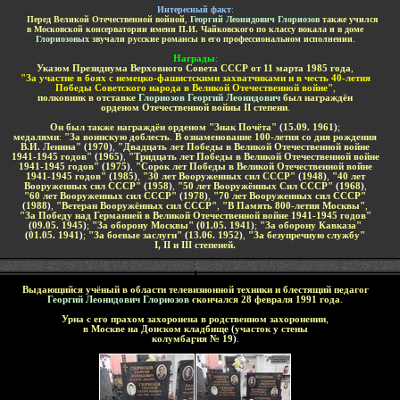
И
нтересный факт
:
.....
Перед Великой Отечественной войной
,
Георгий Леонидович Глориозов
также учился
в Московской консерватории имени П.И. Чайковского по классу вокала и в доме
Глориозовых
звучали русские романсы в его профессиональном исполнении
.
-
Н
аграды
:
Указом Президиума Верховного Совета СССР от 11 марта 1985 года
,
"За участие в боях с немецко-фашистскими захватчиками и в честь 40-летия
Победы Советского народа в Великой Отечественной войне"
,
полковник в отставке
Глориозов Георгий Леонидович
был награждён
орденом Отечественной войны
II
степени
.
Он
был также награждён
орденом "Знак Почёта"
(
15.09. 1961
)
;
медалями
:
"За воинскую доблесть
.
В ознаменование 100-летия со дня рождения
В.И. Ленина"
(
1970
)
,
"Двадцать лет Победы в Великой Отечественной войне
1941-1945 годов"
(
1965
)
,
"Тридцать лет Победы в Великой Отечественной войне
1941-1945 годов"
(
1975
)
,
"Сорок лет Победы в Великой Отечественной войне
1941-1945 годов"
(
1985
)
,
"30 лет Вооруженных сил СССР"
(
1948
)
,
"40 лет
Вооруженных сил СССР"
(
1958
)
,
"50 лет Вооружённых Сил СССР"
(
1968
)
,
"60 лет Вооруженных сил СССР"
(
1978
)
,
"70 лет Вооруженных сил СССР"
(
1988
)
,
"Ветеран Вооружённых сил СССР"
,
"В Память 800-летия Москвы"
,
"За Победу над Германией в Великой Отечественной войне 1941-1945 годов"
(
09.05. 1945
)
;
"За оборону Москвы"
(
01.05. 1941
)
;
"За оборону Кавказа"
(
01.05. 1941
)
;
"За боевые заслуги"
(
13.06. 1952
)
,
"За безупречную службу"
I
,
II
и
III
степеней.
-
-
-
Выдающийся учёный в области телевизионной техники
и блестящий педагог
Георгий Леонидович Глориозов
скончался 28 февраля
1991
года
.
-
Урна с его прахом захоронена в родственном захоронении
,
в
Москве
на
Донском
кладбище
(
участок у стены
колумбария № 19
)
.
-