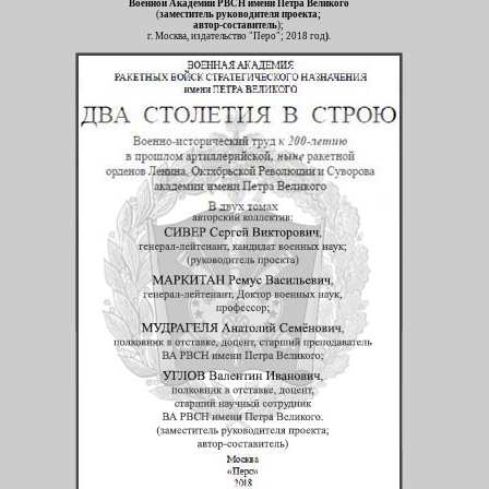
Военной Академии РВСН имени Петра Великого
(
заместитель руководителя проекта;
автор-составитель
);
г. Москва, издательство "Перо"; 2018 год
)
.
-