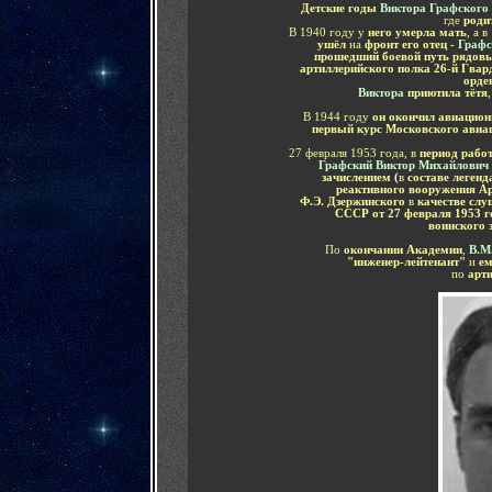
Детские годы
Виктора Графского
где
роди
В 1940 году у
него умерла мать
, а в
ушёл
на
фронт его отец
-
Графс
прошедший боевой путь рядо
артиллерийского полка 26-й Гвар
орде
Виктора
приютила тётя
В 1944 году
он окончил авиацио
первый курс Московского авиа
27 февраля 1953 года,
в
период рабо
Графский Виктор Михайлович
зачислением
(
в
составе леген
реактивного вооружения А
Ф.Э. Дзержинского
в
качестве сл
СССР от
27 февраля
1953 
воинского 
По
окончании Академии
,
В.М
"инженер-лейтенант"
и
ем
по
арт