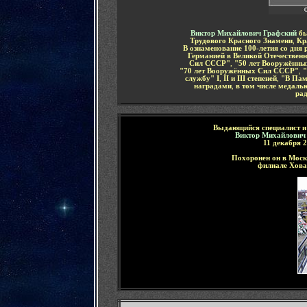
Виктор Михайлович Графский
бы
Трудового Красного Знамени
,
Кр
В ознаменование 100-летия со дня 
Германией в Великой Отечественн
Сил СССР"
,
"50 лет Вооружённ
"70 лет Вооружённых Сил СССР"
,
"
службу"
I
,
II
и
III
степеней
,
"В Пам
наградами
,
в том числе медаль
рад
Выдающийся специалист и 
Виктор Михайлович
11 декабря
2
Похоронен он в Моск
филиале Хова