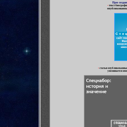
При созда
•
текст биограф
опубликованн
•
статьи опубликованные
упоминается им