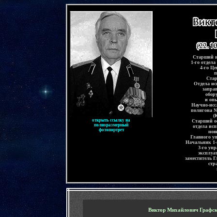
-
Старший и
1-го отдела
4-го Ц
п
Стар
Отдела ис
запра
обор
и оп
Научно-исс
полигона 
(
открыть ссылку на
Старший о
полноразмерный
отдела ис
фотопортрет
нов
Главного у
Начальник 1-
3-го уп
эксплуа
заместитель Г
стр
-
Виктор Михайлович Графс