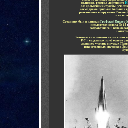
полигона
,
генерал-лейтенанта
Н
для
дальнейшей службы
,
участи
космодрома прибыла большая г
реактивного вооружения Военной
и на
пол
Среди них был
и
капитан
Графский Виктор 
испытателя отдела № 15
заправочного
и
вспомогат
и
опытн
Занимаясь системами автоматики з
Р-7
и
созданных
на
её основе ра
активное участие
в
пусках Пер
искусственных спутников Зем
Лу