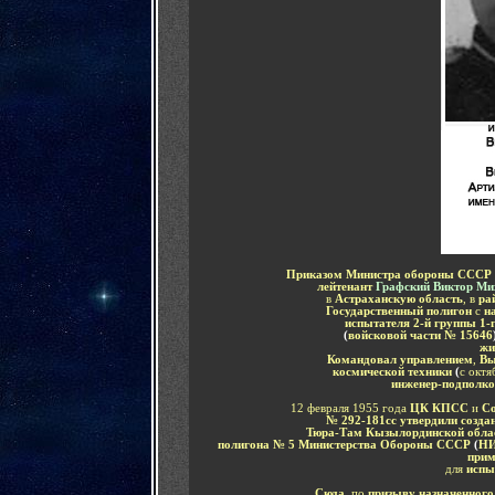
Приказом Министра обороны СССР
лейтенант
Графский Виктор Ми
в
Астраханскую область
, в
ра
Государственный полигон
с
н
испытателя 2-й группы 1-
(
войсковой части № 15646
жи
Командовал управлением
,
Вы
космической техники
(
с октя
инженер-подполк
12 февраля 1955 года
ЦК КПСС
и
Со
№ 292-181сс утвердили созда
Тюра-Там Кызылординской обла
полигона № 5 Министерства Обороны СССР
(
НИ
прим
для
испы
Сюда
, по
призыву назначенног