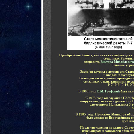
Приобретённый опыт
,
высокая квалификация сп
созданных Ракетных
направить
Виктора Михайлович
Главное упра
Здесь он служил
в
должности Старш
и
вводом
в
эксплуа
Большую часть времени приходило
связанных
с
испытаниями
и
пус
Р-7
,
Р-9
,
Р-16
,
УР
В 1968 году
В.М. Графский
был наз
С 1973 года
он служил
в
ГУЭРВ 
вооружения
,
сначала
в
должности Н
заместителя Начальника 3-г
э
В 1985 году,
Приказом Министра об
был уволен
из
Вооружённых с
пребыв
После увольнения
из
кадров Совет
пенсионером
и
занимался общест