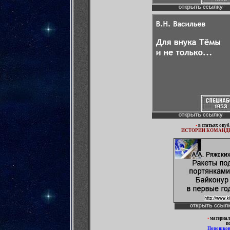
•
в статьях опу
ИСТОРИИ КОМАНД
•
материа
п
Порошко