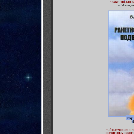
"РАКЕТНО-КОС
(
г. Москва, и
откры
(
"5-Й НАУЧНО-ИСС
ПОЛИГОН (5 НИИП;