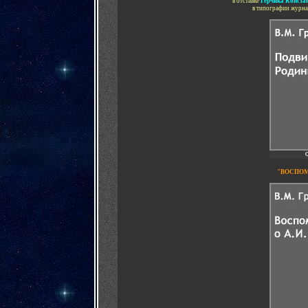
в отставке
Герчика Конста
в типографии журн
"ВОСПОМ