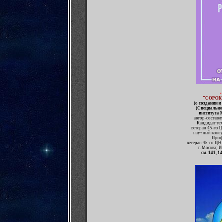
•
"
СОРОК
(
о создании и
(Специально
института
автор-состави
Кандидат те
ветеран 45-го 
научный консу
Проф
ветеран 45-го ЦН
г. Москва; 
см. 141
,
1