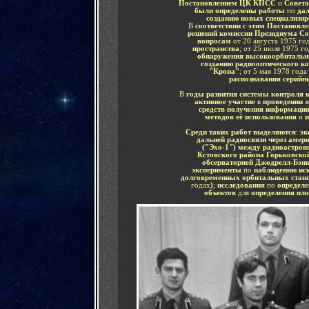
Постановлением ЦК КПСС
и
Совет
были определены работы
по
да
созданию новых специализир
В
соответствии с этим Постановл
решений комиссии Президиума С
вопросам
от 20 августа 1975 год
пространства
; от 25 июля 1975 го
обнаружения высокоорбитальн
созданию радиооптического к
"Крона"
; от 5 мая 1978 года
распознавания серийн
В
годы развития системы контроля 
активное участие
в
проведении 
средств получения информаци
методов её использования
и
и
Среди таких работ выделяются
:
эк
дальней радиосвязи через амер
(
"Эхо-1"
)
между радиоастрон
Кстовского района Горьковск
обсерваторией Джодрелл-Бэн
эксперименты
по
наблюдению иск
долговременных орбитальных стан
годах
)
;
исследования
по
определе
объектов
для
определения пл