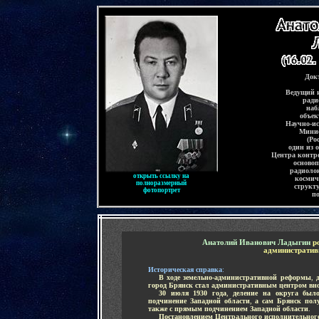
-
Док
Ведущий 
ради
наб
объек
Научно-ис
Минис
(Ро
один из
о
Центра контр
осново
радиоло
открыть ссылку на
космич
полноразмерный
структ
фотопортрет
п
-
Анатолий Иванович Ладыгин
р
административ
Историческая справка
:
.....
В ходе земельно-административной реформы
,
город Брянск стал административным центром внов
.....
30 июля 1930 года
,
деление на округа было
подчинение Западной области
,
а сам Брянск полу
также с прямым подчинением Западной области
.
.....
Постановлением Центрального исполнительного