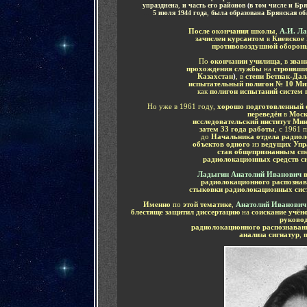
упразднена
,
и часть его районов
(
в том числе и Бр
.....
5 июля 1944 года
,
была образована Брянская об
После окончания школы
,
А.И. Л
зачислен курсантом
в
Киевское 
противовоздушной оборон
По
окончании училища
, в
зван
прохождения службы
на
строивш
Казахстан
)
, в
степи Бетпак-Дал
испытательный полигон № 10 Ми
как
полигон испытаний систем
Но уже в 1961 году,
хорошо подготовленный 
переведён
в
Моск
исследовательский институт Ми
затем 33 года работы
, с 1961 
до
Начальника отдела радиол
объектов одного
из
ведущих Упр
став общепризнанным сп
радиолокационных средств с
Ладыгин Анатолий Иванович
радиолокационного распознав
стыковки радиолокационных си
Именно
по
этой тематике
,
Анатолий Иванович
блестяще защитил диссертацию
на
соискание учёно
руково
радиолокационного распознаван
анализа сигнатур
,
п