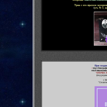
Урна с его прахом захорон
(
уч. № 1
,
к
При созда
•
текст биогра
опубликованн
"ОТЕЧЕС
(
под редак
г. 
"Столичн