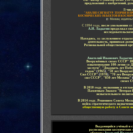
предложений
и
изобретений
,
рук
В
числ
"
АНАЛИЗ СИГНАТУР
.
ТЕОРИЯ И 
КОСМИЧЕСКИХ ОБЪЕКТОВ И КОСМИЧ
(
г. Москва; издатель
С 1994 года,
после увольнения
из
А.И. Ладыгин
продолжал сво
исследовательском
Находясь
, на з
аслуженном отдыхе
деятельность
,
принимая актив
Региональной общественной орг
Анатолий Иванович Ладыги
Вооружённых силах СССР"
II
ознаменование 100-летия со 
заслуги"
,
"Двадцать лет Побе
годов"
(
1965
)
,
"50 лет Вооруж
Сил СССР"
(
1978
)
,
"70 лет Воор
сил СССР"
,
"850 лет Москвы"
силах 
В 2010 году
,
полковник в отста
Памятным Знаком "Ветеран Г
испытательного полиго
В 2014 году
,
Решением Совета Моск
войск стратегического назначени
общественную работу в Совете в
Выдающийся учёный и с
распознавания космических 
обороны
Анатолий Иванов