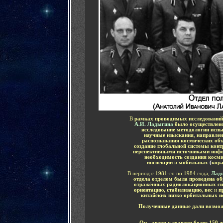
В
рамках проводимых исследований
А.И. Ладыгина
было осуществлен
исследование методологии исп
научные изыскания
,
направле
распознавания космических об
создание глобальной системы кон
перспективными источниками инф
необходимость создания косми
инспекции
и
мобильных
(
кор
В период с 1981-го по 1984 года,
Лад
отдела отделом была проведена о
отражённых радиолокационных си
ориентацию
,
стабилизацию
,
вес
и
п
китайских низко орбитальных 
Полученные данные дали возмож
Он - автор
и
соавтор более 150-