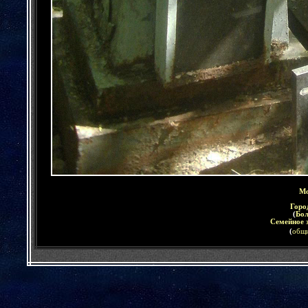
Мо
Горо
(
Бо
Семейное 
(
общи