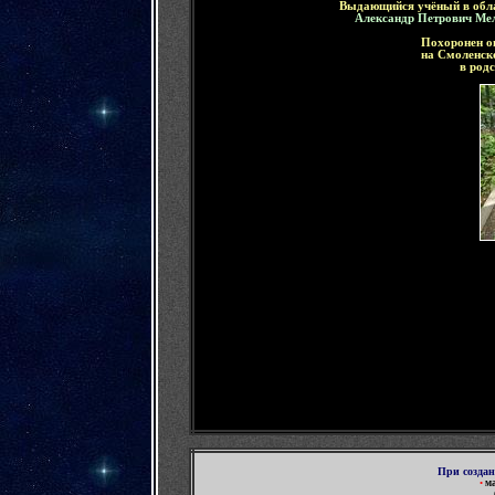
Выдающийся
учёный в обл
Александр Петрович Ме
Похоронен о
на Смоленск
в род
При созда
•
ма