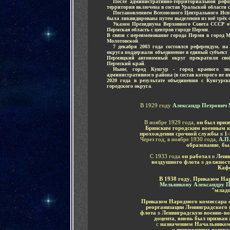
....
После административно-территориальной реф
территория включена в состав Уральской области 
....
Постановлением Всесоюзного Центрального Испо
была ликвидирована путем выделения из неё трёх о
....
Указом Президиума Верховного Совета СССР от
Пермская область с центров городе Перми
.
В связи с переименование города Перми в город 
Молотовской
.
....
7 декабря 2003 года состоялся референдум, 
округа поддержали объединение в единый субъект
Пермяцкий автономный округ прекратили своё
Пермский край
.
....
Ныне
,
город Кунгур - город краевого з
административного района (в состав которого не 
2020 года в результате объединения с Кунгур
городского округа
.
В 1929 году
Александр Петрович
В ноябре 1929 года,
он был приз
Брянским городским военным к
прохождения срочной службы
в
1-
Через год, в ноябре 1930 года,
А.П.
образование
,
бы
С 1933 года
он работал
в
Ленин
воздушного флота
в
должност
Каф
В 1938 году
,
Приказом На
Мельникову Александру 
"младш
Приказом Народного комиссара
реорганизации Ленинградского 
флота
в
Ленинградскую военно-в
доцента
,
вновь был призван
с
назначением
Начальником
и
присвоением воинск