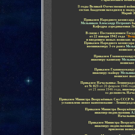
В
годы Великой Отечественной войн
состав Академии находился в эвак
Марий Э
Приказом Народного комиссар
Мельников Александр Петрович
б
Кафедры аэродинамики Ле
В связи с Постановлением Госу
от 22 января 1942 года
"Вопр
и введением новых воинских зв
Приказом Народного комиссара 
военинженеру 3-го ранга
Мель
воинское з
Приказом Главнокомандую
инженеру-капитану
Мельник
воинское 
Приказом Главнокомандую
инженеру-майору
Мельнико
воинское зва
Приказом Начальника Ленинградс
от № 023
от 20 февраля 1946 год
от 21 июня 1946 года,
инженер
на
должность Нача
Приказом Министра Вооружённых Сил СССР № 04
установлено новое наименование - Ленинград
Приказом Министра Вооружённы
инженер-подполковник
А.
Начальник
Приказом Министра Вооружён
инженеру-подполковнику
присвоено воинск