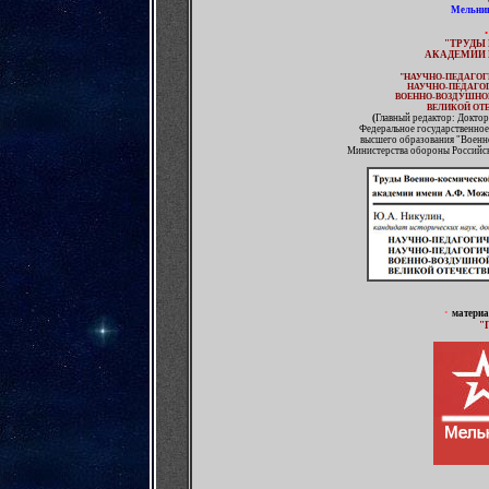
Мельник
•
"ТРУДЫ
АКАДЕМИИ 
"НАУЧНО-ПЕДАГОГ
НАУЧНО-ПЕДАГО
ВОЕННО-ВОЗДУШНО
ВЕЛИКОЙ ОТЕ
(
Главный редактор: Докто
Федеральное государственное
высшего образования "Военн
Министерства обороны Российск
•
материа
"