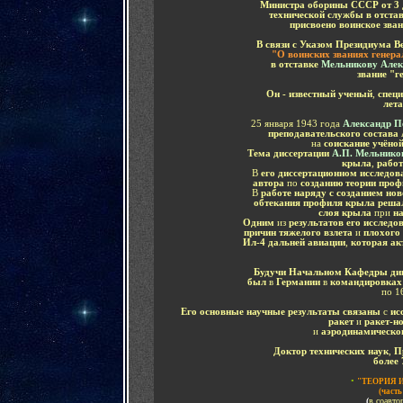
Министра оборины СССР от 3 д
технической службы
в отста
присвоено воинское зван
В связи с Указом Президиума В
"О воинских званиях генера
в отставке
Мельникову Алек
звание "г
Он - известный ученый
,
спец
лет
25 января 1943 года
Александр П
преподавательского состава
на
соискание учёной
Тема диссертации
А.П. Мельник
крыла
,
рабо
В
его диссертационном исследов
автора
по
созданию теории проф
В
работе наряду с созданием нов
обтекания профиля крыла решал
слоя крыла
при
на
Одним
из
результатов его исследо
причин тяжелого взлета
и
плохого
Ил-4 дальней авиации
,
которая ак
Будучи Начальном Кафедры ди
был
в
Германии
в
командировка
по 1
Его основные научные результаты
связаны
с
ис
ракет
и
ракет-но
и
аэродинамическог
Доктор технических наук
,
П
более 
•
"ТЕОРИЯ 
(часть
(
в соавто