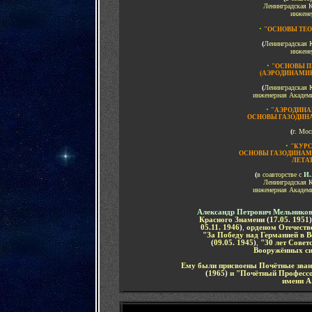
Ленинградская 
инжене
•
"ОСНОВЫ ТЕ
(
Ленинградская 
инжене
•
"ОСНОВЫ 
(АЭРОДИНАМИК
(
Ленинградская 
инженерная Академ
•
"АЭРОДИНА
ОСНОВЫ ГАЗОДИН
(
г. Мос
•
"
КУРС
ОСНОВЫ ГАЗОДИНА
ЛЕТА
(
в соавторстве с
И.
Ленинградская 
инженерная Академ
Александр Петрович Мельнико
Красного Знамени
(
17.05. 1951
)
05.11. 1946
)
,
орденом Отечест
"За Победу над Германией в В
(
09.05. 1945
)
,
"30 лет Совет
Вооружённых си
Ему были присвоены Почётные зва
(
1965
)
и "Почётный Профессо
имени А