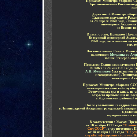
Приказом Министра обороны СС
Краснознамённой Военно-воз
имя
Директивой Министра обо
Главнокомандующего Ракетн
от 24 апреля 1960 года,
Ленинг
инженерная Академия 
из
Военно-в
В связи с этим,
Приказом Началь
Воздушной инженерной Акаде
1960 года,
весь личный соста
страте
Постановлением Совета Минист
полковнику
Мельникову Але
звание "генерал-ма
Приказом Главнокомандующего Р
№ 0863
от 24 мая 1961 года,
г
А.П. Мельников
был назначен
на
и
газодинамики
)
Ленинград
инженерной Ака
Приказом Министра обороны СССР
инженерно-технической служб
Вооруженных сил в
запас
,
по с
возраста пребывания на вое
в Ждановском районной в
После увольнения
из
кадров Сов
в
Ленинградской Академии гражданской авиации
в
должнос
аэродинамики
и
ко
В соответствии с Указом Пре
от 18 ноября 1971 года
"О воинс
Сил СССР"
,
в соответствии с
от 18 ноября 1971 года
"Об ут
службы офицерским составом 