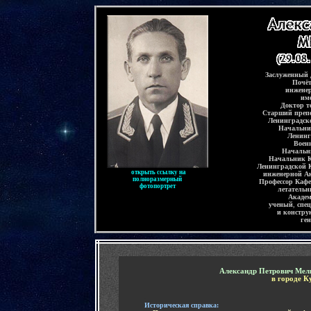
-
Заслуженный 
Почёт
инжене
им
Доктор т
Старший преп
Ленинградск
Начальни
Ленинг
Воен
Начальн
Начальник К
Ленинградской 
.
открыть ссылку на
инженерной А
полноразмерный
Профессор Каф
фотопортрет
летательн
Академ
ученый
,
спец
и констру
ген
-
Александр Петрович Мел
в городе К
-
Историческая справка: