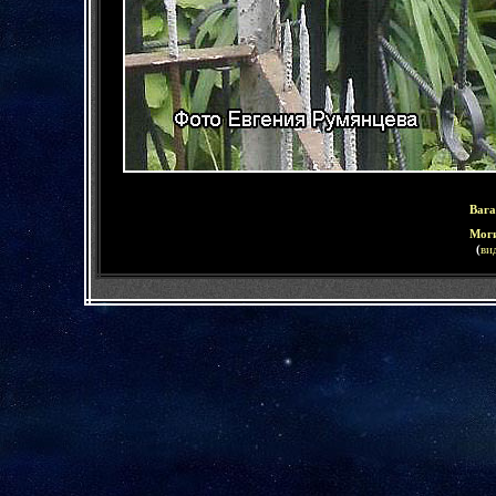
Вага
Моги
(
ви