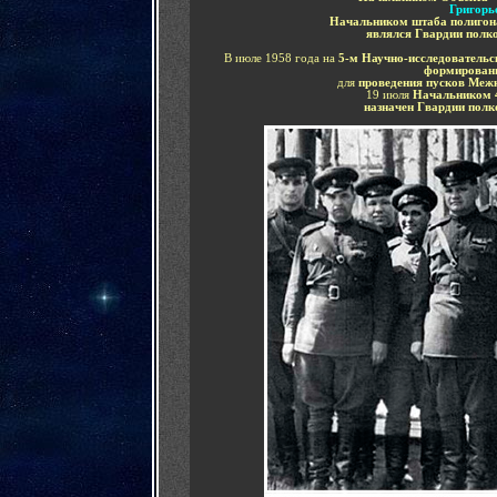
Григорь
Начальником штаба полиго
являлся Гвардии полк
В июле 1958 года на
5-м Научно-исследователь
формировани
для
проведения пусков Межк
19 июля
Начальником 
назначен
Гвардии полк