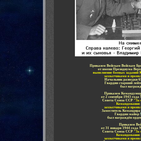
Приказом Войскам Войскам Брян
от имени Президиума Вер
выполнение боевых заданий 
захватчиками и прояв
Н
ачальник разведки 6
Гвардии старший лейт
был награжд
Приказом Командующе
от 2 сентября 1943 года
Совета Союза ССР
"За 
Командования 
захватчиками и прояв
Заместитель Командира
Гвардии майор
был награждён
орде
Приказом
Во
от 31 января 1944 года
Совета Союза ССР
"За 
Командования 
захватчиками и прояв