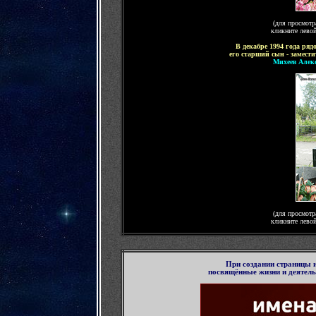
(для просмотр
кликните лево
В декабре 1994 года ряд
его старший сын
- замес
Михеев Алек
(для просмотр
кликните лево
П
ри создании страницы
посвящённые жизни и деятел