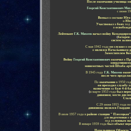
После окончания училища о
Георгий Константинович Мих
с июня 19
Воевал
в
составе Юго
и
Юго
Участвовал
в
боях
под
в
освобожд
Лейтенант
Г.К. Михеев
начал войну Командиром
(
батареи
систем залпо
С мая 1942 года
он служил
в
со
и
являлся
Н
ачальником р
Заместителем Ко
Войну
Георгий Константинович
окончил
в
Пр
оперативному
минометных частей Штаба арт
В 1945 году
Г.К. Михеев
окон
после чего продол
По
окончании
в 1950 го
он проходил службу
в
назначения
на
базе 4-й б
(
в марте 1953 года
был пере
дивизион
;
место дисло
Стал
С 29 июня 1955 года по
дивизиона являлся Гвардии 
В июле 1957 года в
районе
станции " Плесецкая"
для
подготовки
и
под
условным на
В январе 1959 года
был объект пе
Начальником Объекта 