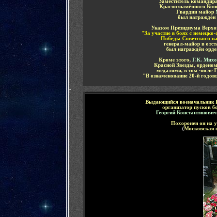
Заместитель командир
Краснознамённого Кон
Гвардии майор
был награждён
Указом Президиума Верхов
"За участие в боях с немецко
Победы Советского на
генерал-майор в отс
был награждён орд
Кроме этого,
Г.К. Мих
Красной Звезды, ордено
медалями, в том числе 
"В ознаменование 20-й годо
-
В
ыдающийся военачальник Р
организатор пусков б
Георгий Константинович
Похоронен он
на 
(
Московская 