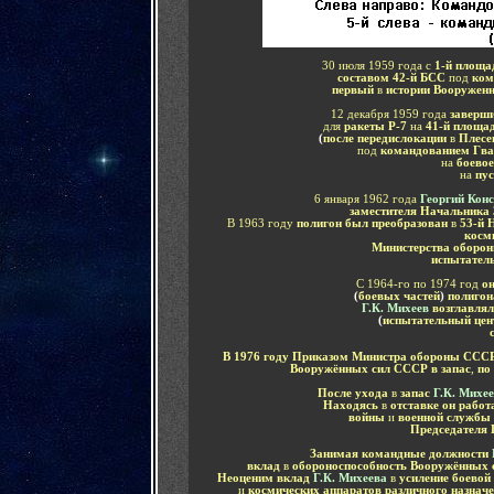
30 июля 1959 года с
1-й площ
составом 42-й БСС
под
ком
первый
в
истории Вооруженн
12 декабря 1959 года
заверши
для
ракеты Р-7
на
41-й площад
(
после передислокации
в
Плесе
под
командованием Гва
на
боевое
на
пус
6 января 1962 года
Г
еоргий Кон
заместителя Начальника 
В 1963 году
полигон был преобразован
в
53-й 
косм
Министерства обор
испытател
С 1964-го по 1974 год
о
(
боевых частей
)
полигон
Г.К. Михеев
возглавлял
(
испытательный цен
В 1976 году Приказом Министра обороны ССС
Вооружённых сил СССР в запас
,
по
После ухода
в
запас
Г.К. Михе
Находясь
в
отставке он работ
войны
и
военной службы
Председателя 
Занимая командные должности
вклад
в
обороноспособность Вооружённых 
Неоценим вклад
Г.К. Михеева
в
усиление боевой
и
космических аппаратов различного назнач