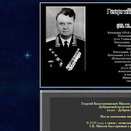
-
Командир 639-й 
Начальни
(3-го Учебн
Начальник 4
(Команди
зам
Начальник 1-
Начальник 2-го 
(Испытательн
комплексов 
арти
(53-го 
испытате
.
и ко
.
Минис
.
ген
.
-
Георгий Константинович Михеев
Дубровской волости 
(
ныне -
Дубровск
После окончания шк
В 1939 году в
связи
с
зачисле
Г.К. Михеев
был призван
в