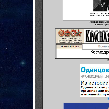
Рассказ школьни
о своём прад
о
о