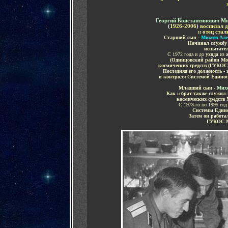
Георгий Константинович М
(
1926-200
6
)
воспитал 
и
отец ста
Старший сын -
Михеев Але
Начинал служб
испытате
С 1972 года и до
ухода
из
(Одинцовский район Мос
космических средств (ГУКОС)
Последняя его должность -
и контроля Системой Едино
Младший сын -
Михе
Как
и
брат также служил
космических средств
С 1978-го по 1995 год
Системы Един
Затем он работ
ГУКОС 