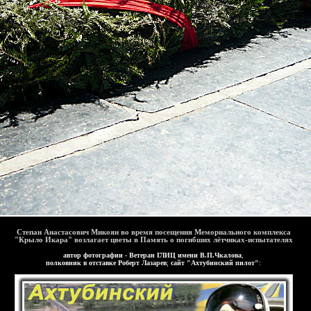
-
Степан Анастасович Микоян во время посещения Мемориального комплекса
"Крыло Икара" возлагает цветы в Память о погибших лётчиках-испытателях
-
автор фотографии - Ветеран ГЛИЦ имени В.П.Чкалова
,
полковник в отставке Роберт Лазарев
;
сайт "Ахтубинский пилот"
:
-