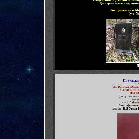
Дмитрий Александрови
Похоронен он
в Мо
(
уч. 
у
При созда
"
ЛЕТОПИСЬ ВОЕН
СТРАТЕГИЧ
ПЕТР
(
под редакцией 
автор
том 2:
"Миха
Биографическа
авторы -
В.И. Углов
,