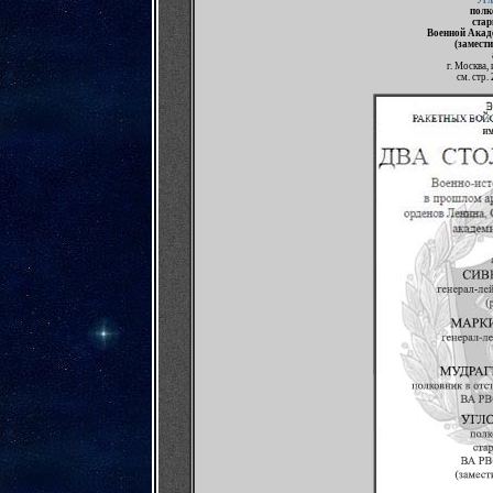
Угл
полк
ста
Военной Акад
(замест
г. Москва,
см. стр.