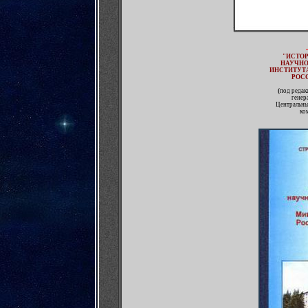
"
ИСТОР
НАУЧНО
ИНСТИТУТ
РОС
(
под редак
генер
Центральны
ко