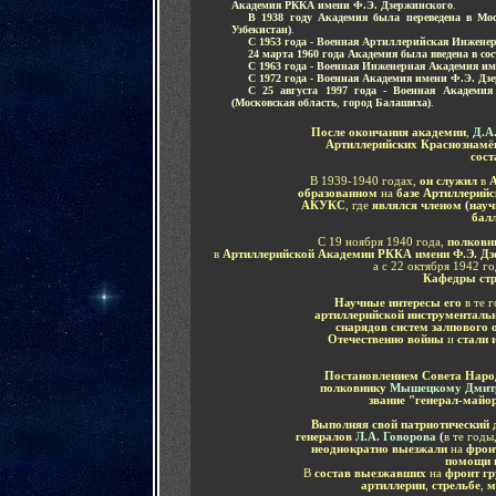
Академия РККА имени Ф.Э. Дзержинского
.
.....
В 1938 году Академия была переведена в М
Узбекистан
)
.
.....
С 1953 года - Военная Артиллерийская Инжене
.....
24 марта 1960 года Академия была введена в со
.....
С 1963 года - Военная Инженерная Академия и
.....
С 1972 года - Военная Академия имени Ф.Э. Дз
.....
С 25 августа 1997 года - Военная Академия
(
Московская область
,
город Балашиха
)
.
После окончания академии
,
Д.А
Артиллерийских Краснознамё
сос
В 1939-1940 годах,
он служил
в
А
образованном
на
базе Артиллерийс
АКУКС
, где
являлся членом
(
науч
бал
С 19 ноября 1940 года,
полковн
в
Артиллерийской Академии РККА имени Ф.Э. Дз
а с
22 октября 1942 го
Кафедры стр
Научные интересы его
в те 
артиллерийской инструментальн
снарядов систем залпового 
Отечественно войны
и
стали
Постановлением Совета Наро
полковнику
Мышецкому Дмитр
звание "генерал-майо
Выполняя свой патриотический 
генералов
Л.А. Говорова
(
в те годы
неоднократно выезжали
на
фрон
помощи 
В
состав выезжавших
на
фронт гр
артиллерии
,
стрельбе
,
м