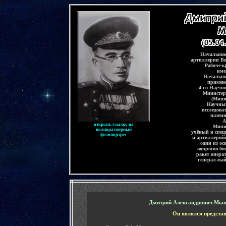
-
Начальник
артиллерии В
Рабоче-к
име
Начальни
примене
4-го Научно
Министер
(Мини
Научный
исследова
назем
А
открыть ссылку на
Мини
полноразмерный
учёный и спец
фотопортрет
и артиллерий
один из о
вопросов бо
ракет опера
генерал-ма
-
Дмитрий Александрович Мы
Он являлся представ