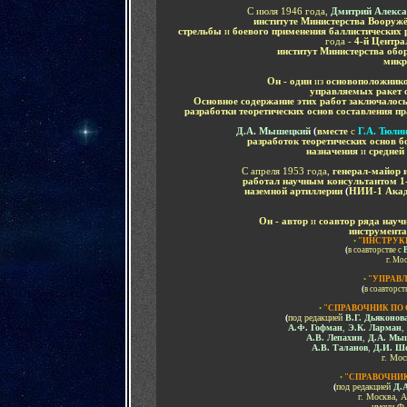
С июля 1946 года,
Дмитрий Алекс
институте Министерства Воору
стрельбы
и
боевого применения баллистических 
года -
4-й Центра
институт Министерства обо
микр
Он
- один
из
основоположников
управляемых ракет о
Основное содержание этих работ заключалос
разработки теоретических основ составления п
Д.А. Мышецкий
(
вместе
с
Г.А. Тюли
разработок теоретических основ б
назначения
и
средней
С апреля 1953 года,
генерал-майор 
работал
научным консультантом 1-
наземной артиллерии
(
НИИ-1 Акад
Он - автор
и
соавтор ряда науч
инструмента
•
"
ИНСТРУК
(
в соавторстве с
г. Мо
•
"
УПРАВЛ
(
в соавторст
•
"СПРАВОЧНИК ПО
(
под редакцией
В.Г. Дьяконов
А.Ф. Гофман
,
Э.К. Ларман
,
А.В. Лепахин
,
Д.А. Мы
А.В. Таланов
,
Д.И. Ш
г. Мос
•
"СПРАВОЧНИК
(
под редакцией
Д.
г. Москва,
А
имени Ф.