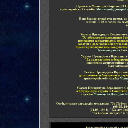
Приказом Министра обороны СССР 
артиллерийской службы
Мышецкий Дмитрий 
В
свободное от работы время
,
он 
в конце 1940-х годов, по
семе
в
Указом Президиума Верховного 
"За образцовое выполнение бо
немецкими захватчиками
,
проявле
заслуги в деле боевой подготовки
,
Армии артиллерийским вооружение
Александрович
был 
Указом Президиума Верховного
"
За
долголетнюю и безупреч
инженерно-артиллерийской
был награжд
Указом Президиума Верховног
долголетнюю и безупречную слу
артиллерийской службы
Мыше
Указом Президиума Верховного Со
и безупречную службу в
Советской
службы
Мышецкий Дмитрий Ал
Он
был также награждён
медалями
:
"За Победу 
(
09.05. 19
(
01.05. 1944
)
,
"XX лет Раб
"За боевые заслуги" и "
В
ыдающийся учёный
в обла