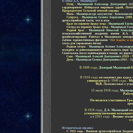
О семье Д.А. Мышецкого
:
.....
Отец
-
Мышецкий Александр Дмитриевич
(
12
гардемарином
.
Избирался мировым судьёй
,
Почё
Председателем Тульской земской управы
.
.....
Мать
-
Мышецкая
(до замужества - Конопацкая
.....
Супруга
-
Мышецкая Галина Борисовна
(
1901
артиллерийской части
,
что и муж
.
.....
Брат
по первому браку отца
-
Мышецкий Евген
.....
Сестра
по первому браку отца
-
Мышецкая Тать
.....
Родной брат
-
Мышецкий Николай Александ
сельскохозяйственной академии имени К.А. Т
(
реабилитирован
)
.
Работал в Московском зоопар
съёмок художественных фильмов
"Пёс Барбос и н
стола для тараканьих бегов
)
.
.....
Родн
ая сестра
-
Мышецкая Ксения Александро
осуждена за революционную деятельность
(
при Ц
Скончалась после освобождения в поезде
,
по дороге
.....
Сын
-
Мышецкий Алексей Дмитриевич
(
1919 -
?
.....
Дочь
-
Мышецкая Галина Дмитриевна
(
1921 -
?
)
В 1898 году,
Дмитрий Мышецкий
б
В 1916 году
он окончил два курса
университета
(
с 1940 года -
Мос
М.В. Ломоносова
)
и
уск
15 июля 1918 года,
Мышецки
Рабоч
Он являлся участником Гр
арт
В 1926 году,
Д.А. Мышецкий
ок
усовершенствования командног
а в 1931 году -
Военно-техн
в
г
И
сторическая справка
:
.....
С 1932 года - Военная артиллерийская Акаде