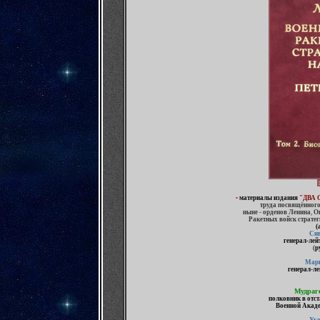
э
•
материалы
издания
"ДВА 
труда посвящённог
ныне - орденов Ленина
,
О
Ракетных войск стратег
(
Сив
генерал-лей
(
р
Марк
генерал-ле
Мудраг
полковник в отст
Военной Акад