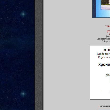
"
ХР
(О
(
авт
Действитель
Общест
•
материал