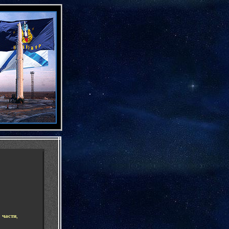
-
 части
,