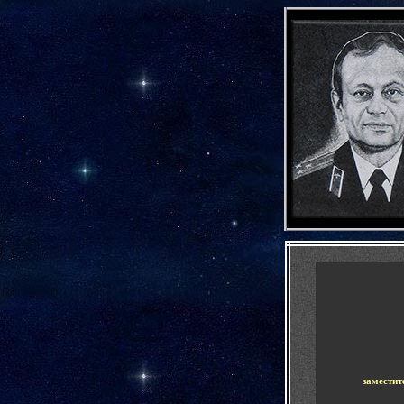
-
-
заместит