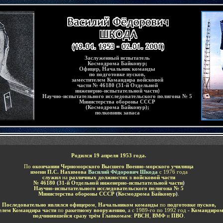
Заслуженный испытатель
Космодрома Байконур;
Офицер, Начальник команды
по подготовке пусков,
заместителем Командира войсковой
части № 46180
(31-й Отдельной
инженерно-испытательной части)
Научно-испытательного исследовательского полигона № 5
Министерства обороны СССР
(Космодрома Байконур);
полковник запаса
Родился 19 апреля 1953 года.
По
окончании Черноморского Высшего Военно-морского училища
имени П.С. Нахимова
Василий Фёдорович Шкода
с 1976 года
служил
на
различных должностях
в
войсковой части
№ 46180
(
31-й Отдельной инженерно-испытательной части
)
Научно-испытательного исследовательского полигона № 5
Министерства обороны СССР
(
Космодрома Байконур
)
.
Последовательно являлся офицером
,
Начальником команды
по
подготовке пусков,
елем Командира части
по
ракетному вооружению
, а с 1989-го по 1992 год
- Командиром
подчинявшейся сразу трём Главкомам
:
РВСН
,
ВМФ
и
ПВО
.