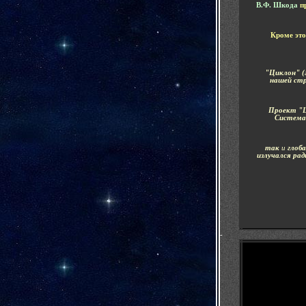
В.Ф. Шкода
пр
Кроме это
"Циклон" (
нашей ст
Проект "Ц
Система
так
и
глоб
излучался ра
-