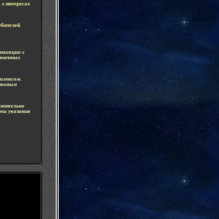
х
в
интересах
ебителей
авигации
в
ственных
мплексом
.
ртовым
нительно
мы указания