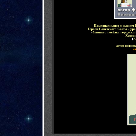
Памятная плита с именем 
Героев Советского Союза - ур
(
бывшего посёлка городско
Херсон
(
2
автор фотогр
с