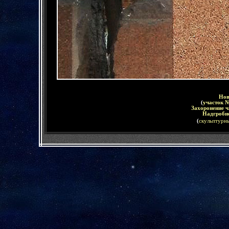
Нов
(
участок 
Захоронение ч
Надгробие
(
скульптурны