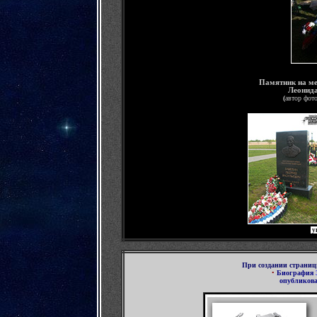
Памятник на ме
Леонида
(
автор фот
у
При создании страни
•
Биография
опубликов