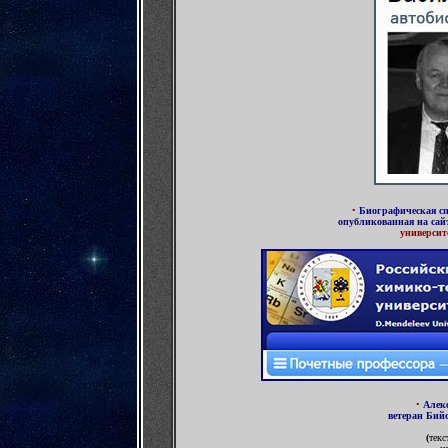
•
Биографическая с
опубликованная
на сай
университ
•
Алек
ветеран Бий
(
текс