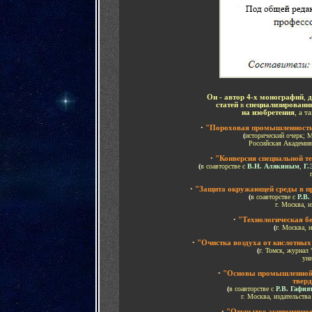
Он - автор 4-х монографий
,
д
статей
в
специализированн
на изобретения
,
а т
•
"Пороховая промышленность 
(
исторический очерк; 
Российская Академия 
•
"Конверсия специальной т
(
в соавторстве с
В.Н. Алякиным
,
Г.
•
"Защита окружающей среды в пр
(
в соавторстве с
Р.В
г. Москва, и
•
"Технологическая бе
(
г. Москва, 
•
"Очистка воздуха от кислотных
(
г. Томск, журнал
уни
•
"Основы промышленной 
тверд
(
в соавторстве с
Р.В. Гафи
г. Москва, издательства
•
"Открытое акционерное