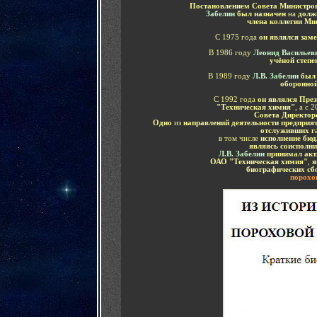
Постановлением Совета Министр
Забелин
был назначен
на
долж
члена коллегии Ми
С 1975 года
он являлся зам
В 1986 году
Леонид Васильев
учёной степе
В 1989 году
Л.В. Забелин
был 
оборонно
С 1992 года
он являлся Пре
"Техническая химия"
, а с 
Совета Директор
Одно
из
направлений деятельности предприят
отслуживших г
в том числе
исполнение бюд
являясь соисполн
Л.В. Забелин
принимал акт
ОАО "Техническая химия"
,
я
биографических с
порохо