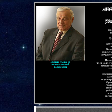
-
Пр
и
Де
Докт
за
Каме
Директо
Государс
п
Начал
открыть ссылку на
член коллег
полноразмерный
заместит
фотопортрет
за
Президе
зам
акционер
Орди
Росси
унив
учён
и т
орган
-