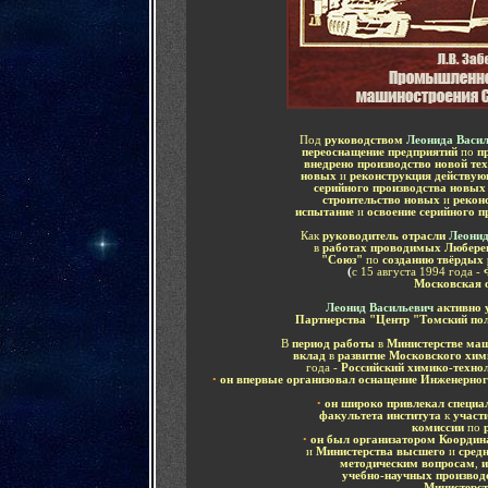
Под
руководством
Леонида Васи
переоснащение предприятий
по
пр
внедрено производство новой те
новых
и
реконструкция действую
серийного производства новых
строительство новых
и
реконс
испытание
и
освоение серийного п
Как
руководитель отрасли
Леонид
в
работах проводимых Любере
"Союз"
по
созданию твёрдых
(
с 15 августа 1994 года -
Московская 
Леонид Васильевич
активно 
Партнерства "Центр "Томский по
В
период работы
в
Министерстве ма
вклад
в
развитие Московского хим
года -
Российский химико-технол
•
он впервые организовал оснащение Инженерног
•
он широко привлекал специа
факультета института
к
учас
комиссии
по
р
•
он был о
рганизатором Координ
и
Министерства высшего
и
сред
методическим вопросам
,
и
учебно-научных произво
Министерс