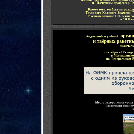
и
"Почётным профессор РХ
Кроме того
,
он был награжде
Трудового Красного Знамени
,
"
В ознаменование 100-летия с
и "В Пам
,
орган
Выдающийся учёный
и твёрдых ракетн
скончал
3 октября 2015 года
в Мытищинском
на Федеральном 
Место захоронения урны
(
фотография пресс-с
3