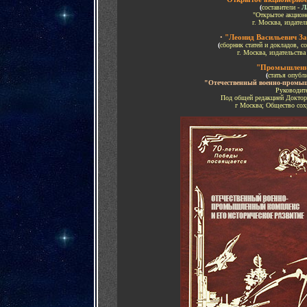
(
составители -
Л
"Открытое акционе
г. Москва, издател
•
"Леонид Васильевич За
(
сборник статей и докладов, с
г. Москва, издательства
"Промышленн
(
статья опубл
"Отечественный военно-промыш
Руководит
Под общей редакцией Доктор
г Москва; Общество сохр