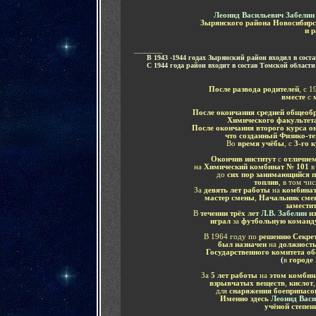
Леонид Васильевич Забелин
Зырянского района Новосибирс
и 
________
......
В 1943 -1944 годах Зырянский район входил в сост
......
С 1944 года район входит в состав Томской области
После развода родителей
, с 
вместе
с
После окончания средней общеоб
Химического факультета
После окончания второго курса о
что созданный Физико-те
Во
время учёбы
, с
3-го 
Окончив институт
с
отличие
на
Химический комбинат № 101
до
сих пор занимающийся 
топлив
, в том чис
За
девять лет работы
на
комбинат
мастер смены
,
Начальник сме
замести
В
течении трёх лет
Л.В. Забелин
из
играл
за
футбольную команд
В 1964 году по
решению Секр
был назначен
на
должность
Государственного комитета об
(
в
городе
За
5 лет работы
на
этом комбина
взрывчатых веществ
,
кислот
для
снаряжения боеприпас
Именно здесь
Леонид Вас
учёной степен