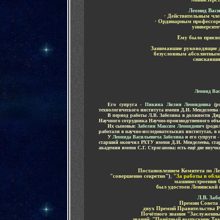
Леонид Вас
•
Действительным чле
•
Ординарным профессо
университе
Ему было присво
Занимавшие руководящие 
безусловным абсолютным 
снискавш
Леонид Вас
......
Его супруга -
Пикина Лилия Леонидовна
(ро
технологического института имени Д.И. Менделеева
......
В период работы Л.В. Забелина в должности Ди
Научного сотрудника Научно-производственного объ
......
Их сыновья:
Забелин Максим Леонидович
(родил
работали в научно-исследовательских институтах, в
......
У
Леонида Васильевича Забелина
и его супруги -
старший окончил РХТУ имени Д.И. Менделеева, ст
академии имени С.Г. Строганова; есть ещё две внучк
Постановлением Комитета по Л
"совершенно секретно"
)
,
"За работы в обл
машиностроения
был удостоен Ленинской 
Л.В. Заб
Премии Совета
двух Премий Правительства 
Почётного звания "Заслуженн
званий
:
"Почётный выпускник Том