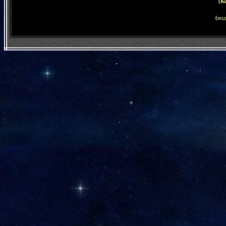
(
К
(
вид