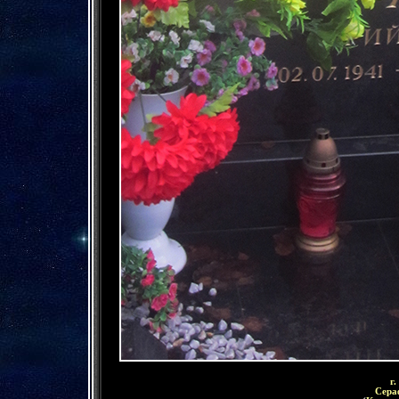
г
Сера