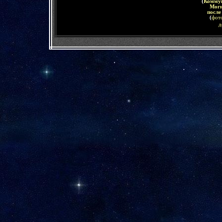
(
Коммун
Моги
после
(
фот
д