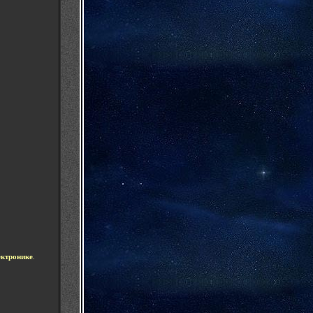
ектронике
.