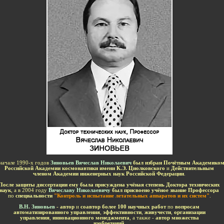
-
начале 1990-х годов
Зиновьев Вячеслав Николаевич
был избран Почётным Академико
Российской Академии космонавтики имени К.Э. Циолковского
и
Действительным
членом Академии инженерных наук Российской Федерации
.
После защиты диссертации ему была присуждена учёная степень Доктора технических
наук
, а в 2004 году
Вячеславу Николаевичу
был присвоено учёное звание Профессора
по
специальности
"Контроль и испытание летательных аппаратов и их систем"
.
В.Н. Зиновьев
- автор
и
соавтор более 100 научных работ
по
вопросам
автоматизированного управления
,
эффективности
,
живучести
,
организации
управления
,
инновационного менеджмента
, а также -
автор множества
изобретений
.