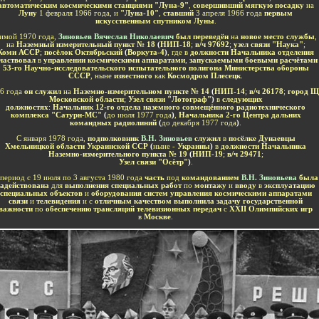
автоматическим космическими станциями "Луна-9"
,
совершивший мягкую посадку
на
Луну
1 февраля 1966 года, и
"Луна-10"
,
ставший
3 апреля 1966 года
первым
искусственным спутником Луны
.
имой 1970 года,
Зиновьев Вячеслав Николаевич
был переведён
на
новое место службы
,
на
Наземный измерительный пункт
№ 18
(
НИП-18
;
в
/
ч 97692
;
узел связи "Наука"
;
Коми
АССР
;
посёлок Октябрьский
(
Воркута-4
)
, где в
должности Начальника отделения
частвовал
в
управлении космическими аппаратами
,
запускаемыми боевыми расчётами
53-го Научно-исследовательского испытательного полигона Министерства обороны
СССР
, ныне
известного
как
Космодром Плесецк
.
6 года
он служил
на
Наземно-измерительном пункте № 14
(
НИП-14
;
в
/
ч 26178
;
город Щ
Московской области
;
Узел связи "Лотограф"
)
в
следующих
должностях
:
Начальник
12-го отдела наземного совмещённого радиотехнического
комплекса "Сатурн-МС"
(
до июля 1977 года
)
,
Начальника 2-го Центра дальних
командных радиолиний
(
до декабря 1977 года
)
.
С января 1978 года,
подполковник
В.Н. Зиновьев
служил
в
посёлке Дунаевцы
Хмельницкой области Украинской ССР
(
ныне -
Украины
)
в
должности Начальника
Наземно-измерительного пункта № 19
(
НИП-19
;
в/ч 29471
;
Узел связи "Осётр"
)
.
 период с 19 июля по 3 августа 1980 года
часть
под
командованием
В.Н. Зиновьева
была
задействована
для
выполнения специальных работ
по
монтажу
и
вводу
в
эксплуатацию
специальных объектов
и
оборудования систем управления космическими аппаратами
связи
и
телевидения
и с
отличным качеством выполнила задачу государственной
важности
по
обеспечению трансляций телевизионных передач
с
XXII Олимпийских игр
в
Москве
.
-