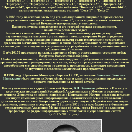
"Прогресс-14"
,
"Прогресс-15"
,
"Прогресс-16"
,
"Прогресс-17"
,
"Прогресс-18"
,
"Прогресс-19"
,
"Прогресс-20"
,
"Прогресс-21"
,
"Прогресс-22"
,
"Прогресс-23"
,
"Прогресс-24"
;
транспортных кораблей снабжения "Космос-1267"
,
"Космос-1443"
;
автоматических межпланетных станций "Вега-1"
и
"Вега-2"
.
В 1985 году
войсковая часть
под
его командованием впервые
за
время своего
существования завоевала звание "отличной"
,
стала одной
из
самых значимых
частей Командно-измерительного комплекса
.
Важность пункта определяется
и
его географическим расположением
,
и
важностью решаемых задач
.
Близость
к
столице
,
высшему военному
и
политическому руководству страны
,
научно-исследовательским организациям
и
конструкторским бюро определяет
первоочерёдность оснащения пункта новыми радиотехническими средствами
,
средствами вычислительной техники
и
связи
.
Военнослужащие части принимают
активное участие в научно-исследовательских разработках и эксплуатации опытных
образцов новой техники
.
В
в/ч 26178 проходили показные занятия
и
сборы
с
руководящим составом войск
Воздушно-Космической обороны
.
Особая ответственность
,
психологическая нагрузка
и
требуемый интеллектуальный
уровень офицеров
,
прапорщиков
,
сержантов
,
солдат
и
гражданского персонала части
способствуют его сплочённости
,
гордости
за
причастность
к
великим свершениям
по
изучению
и
освоению космического пространства
.
В 1990 году
,
Приказом Министра обороны СССР
,
полковник
Зиновьев Вячеслав
Николаевич
был уволен из Вооружённых сил в запас
,
по достижении предельного
возраста пребывания на военной службе
.
После увольнения
из
кадров Советской Армии
,
В.Н. Зиновьев
работал
: в
Институте
космических исследований Российской Академии наук
в
Москве
, в
должности
аместителя Директора
по
общим вопросам
; в
Центральном Научно-исследовательском
институте компьютерных информационно-аналитических сетей
и
технологий
в
должности заместителем Генерального директора
по
науке
; в
Королёвском институте
управления
,
экономики
и
социологии
(
12 апреля 2012 года
преобразован
в
Финансово-
технологическую Академию
;
Московская область
,
город Королёв
)
в
должности
Профессора Кафедры информационных технологий
и
управляющих систем
(
в 2012-2015 годах
)
.
-