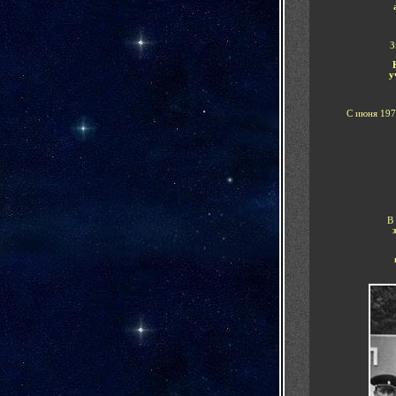
З
у
С июня 197
В