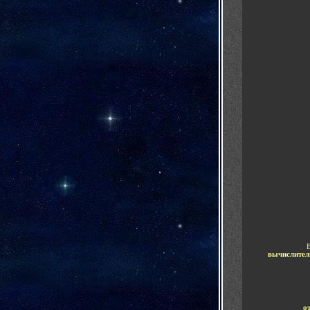
В
вычислител
о