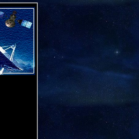
.
.
,
,
,