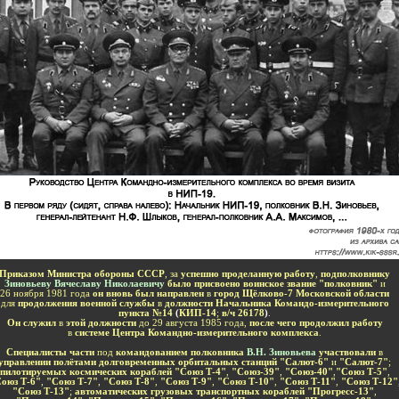
-
Приказом Министра обороны СССР
, з
а
успешно проделанную работу
,
подполковнику
Зиновьеву Вячеславу Николаевичу
было присвоено воинское звание "полковник"
и
26 ноября 1981 года
он вновь был направлен
в
город Щёлково-7 Московской области
для
продолжения военной службы
в
должности
Начальника Командо-измерительного
пункта №14
(
КИП-14
;
в
/
ч 26178
)
.
Он служил
в
этой должности
до 29 августа 1985 года,
после чего продолжил работу
в
системе Центра Командно-измерительного комплекса
.
Специалисты части
под
командованием полковника
В.Н. Зиновьева
участвовали
в
управлении полётами долговременных орбитальных станций "Салют-6"
и
"Салют-7"
;
пилотируемых космических кораблей "Союз Т-4"
,
"Союз-39"
,
"Союз-40"
,
"Союз Т-5"
,
оюз Т-6"
,
"Союз Т-7"
,
"Союз Т-8"
,
"Союз Т-9"
,
"Союз Т-10"
,
"Союз Т-11"
,
"Союз Т-12"
"Союз Т-13"
;
автоматических грузовых транспортных кораблей "Прогресс-13"
,