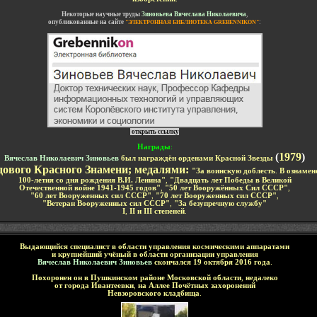
-
Некоторые научные труды
Зиновьева Вячеслава Николаевича
,
опубликованные на сайте
:
"ЭЛЕКТРОННАЯ БИБЛИОТЕКА
GREBENNIKON
"
-
открыть ссылку
Награды
:
(
1979
)
Вячеслав Николаевич Зиновьев
был награждён орденами Красной Звезды
дового Красного Знамени; медалями:
"За воинскую доблесть
.
В ознамен
100-летия со дня рождения В.И. Ленина"
,
"Двадцать лет Победы в Великой
Отечественной войне 1941-1945 годов"
,
"50 лет Вооружённых Сил СССР"
,
"60 лет Вооруженных сил СССР"
,
"70 лет Вооруженных сил СССР"
,
"Ветеран Вооруженных сил СССР"
,
"За безупречную службу"
I
,
II
и
III
степеней
.
-
-
-
Выдающийся специалист в области управления космическими аппаратами
и крупнейший учёный в области организации управления
Вячеслав Николаевич Зиновьев
скончался
19 октября 2016 года
.
П
охоронен
он в Пушкинском районе Московской области
,
недалеко
от города Ивантеевки
,
на
Аллее Почётных захоронений
Невзоровско
го
кладбища
.
-