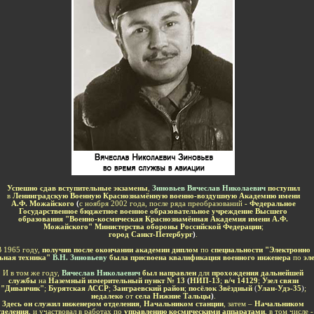
-
У
спешно сдав вступительные экзамены
,
Зиновьев Вячеслав Николаевич
поступил
в
Ленинградскую Военную Краснознамённую военно-воздушную Академию имени
А.Ф. Можайского
(
с ноября 2002 года, после ряда преобразований
- Федеральное
Государственное бюджетное военное образовательное учреждение Высшего
образования "Военно-космическая Краснознамённая Академия имени А.Ф.
Можайского" Министерства обороны Российской Федерации
;
город Санкт-Петербург
)
.
 1965 году,
получив после окончании академии диплом
по
специальности "Электронно
ьная техника"
В.Н. Зиновьеву
была присвоена квалификация военного инженера
по
эл
И в том же году,
Вячеслав Николаевич
был направлен
для
прохождения дальнейшей
службы
на
Наземный измерительный пункт
№ 13
(
НИП-13
;
в
/
ч 14129
;
Узел связи
"Диванчик"
;
Бурятская АССР
;
Заиграевский район
;
посёлок Звёздный
(
Улан-Удэ-35
)
;
недалеко
от
села Нижние Тальцы
)
.
Здесь он служил
инженером отделения
,
Начальником станции
, затем –
Начальником
тделения
, и участвовал в работах по
управлению космическими аппаратами
, в том числе -