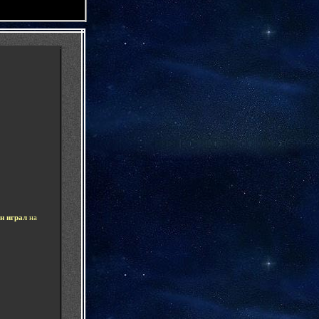
-
н играл
на