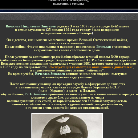
технологической Академии)
;
полковник в отставке
-
Вячеслав Николаевич Зиновьев
родился 3 мая 1937 года в городе Куйбышеве
в семье служащего
(
25 января 1991 года городу было возвращено
историческое название - Самара
)
.
Он
с
детства
, как и
многие мальчишки времён Великой Отечественной войны
,
мечтал стать военным
.
После войны
,
будучи школьником наравне
с
родителями
,
Вячеслав
участвовал
в
строительстве своего собственного дома
.
После успешного окончания средней общеобразовательной школы №20 города
Куйбышева он был призван
в
ряды Вооружённых сил СССР
и
был зачислен курсантом
в
Вольское военное авиационно-техническое училище ВВС
,
которое окончил
с
отличием
в 1957 году по
специальности
"Эксплуатация самолётов и авиационных двигателей"
,
и с
присвоением воинского звания "лейтенант"
.
Во
время учёбы
,
Вячеслав Зиновьев
активно занимался спортом
,
выступая
за
хоккейную команду училища
.
После окончания училища
он проходил службу
в
офицерских должностях
в
авиационных частях
,
сначала
в
городе Львове Украинской ССР
(
ныне -
Украина
)
, а затем - в
Польше
.
ужбу
во
Львове
,
В.Н. Зиновьев
принимает активное участие
в
жизни военного городка
:
о
кларнете
в
ансамбле
,
организованном
из
числа
военнослужащих
и
их семей
,
который пользовался большой популярностью
,
занимал почётные места
в
смотрах художественной самодеятельности
,
в то
время очень развитой
и
хорошо организованной
.
-