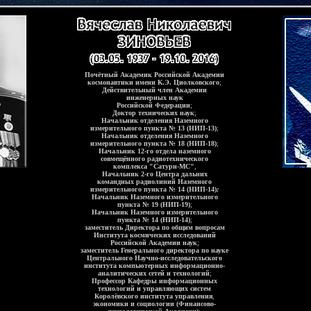
Почётный Академик Российской Академии
космонавтики имени К.Э. Циолковского
;
Действительный член Академии
инженерных наук
Российской Федерации
;
Доктор технических наук
;
Начальник отделения Наземного
измерительного пункта № 13 (НИП-13)
;
Начальник отделения Наземного
измерительного пункта № 18 (НИП-18)
;
Начальник 12-го отдела наземного
совмещённого радиотехнического
комплекса "Сатурн-МС"
,
Начальник 2-го Центра дальних
командных радиолиний Наземного
измерительного пункта № 14 (НИП-14)
;
Начальник Наземного измерительного
пункта № 19 (НИП-19)
;
Начальник Наземного измерительного
пункта № 14 (НИП-14)
;
заместитель Директора по общим вопросам
Института космических исследований
Российской Академии наук
;
заместитель Генерального директора по науке
Центрального Научно-исследовательского
института компьютерных информационно-
аналитических сетей и технологий
;
Профессор Кафедры информационных
технологий и управляющих систем
Королёвского института управления
,
экономики и социологии (Финансово-