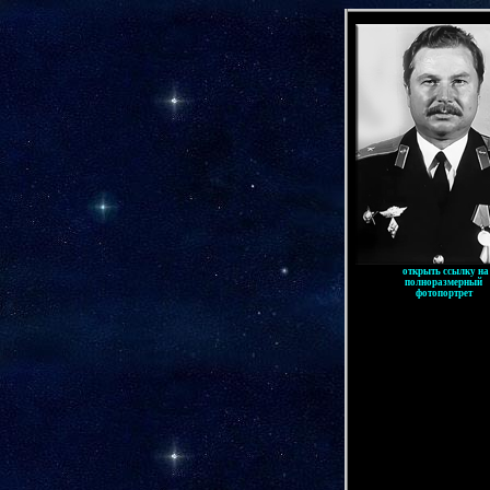
-
.
открыть ссылку на
полноразмерный
фотопортрет