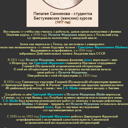
Без отрыва
от
учёбы она училась
и
работала
,
давая уроки математики
и
физики
.
Окончив курсы
, в 1918 году
Пелагея Фёдоровна
вернулась
в
Усольский уезд
,
где
преподавала математику
в
заводской школе
.
Затем она переехала
в
Томск, где поступила
в
университет
.
мске она познакомилась
со
своим будущим мужем -
Григорием Абрамовичем Шайном
Выдающимся астрофизиком
, а в 1939 году
-
избранным Действительным членом Академии наук СССР.
В 1921 году
Пелагея Фёдоровна
,
взявшая фамилию
мужа
переезжает
с
ним
в
Петроград
,
где
Григорий Абрамович
становится Научным сотрудником
Главной
(
Пулковской
)
астрономической обсерватории
.
В
этой же обсерватории
в
качестве астронома-вычислителя начала
свою работу
и
Пелагея Фёдоровна
.
Они работали
в
этой обсерватории
до 1925 года.
В 1924 году
Симеизское отделение Главной
(
Пулковской
)
обсерватории приняло
от
британской фирмы "
Grabb
&
Parsons
" заказанный ещё царским правительством
40-дюймовый рефлектор
, в
связи
с
чем
Г.А. Шайн
совершил поездку
в
Англию
.
Для
работы
на
нём
Григорий Абрамович
и
Пелагея Фёдоровна Шайн
переехали
в
Симеиз
, где на
горе Кошка
, над
Голубым заливом провели всю оставшуюся жизнь
.
Г.А. Шайн
был назначен руководителем работ
по
монтажу
и
наладке рефлектора
.
ть лет прожили
Шайны
в
Симеизе - тридцать лет
Пелагея Фёдоровна
оставалась незаме
помощницей
мужа
,
будь
то
научные исследования
или
организационные дела
.
С 1945-го по 1952 год
Григорий Абрамович
работал
Директором Крымской
астрофизической
и
получившей самостоятельность Симеизской
астрономической исследовательской обсерваторий
.