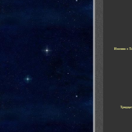
Именно
в
То
Тридца