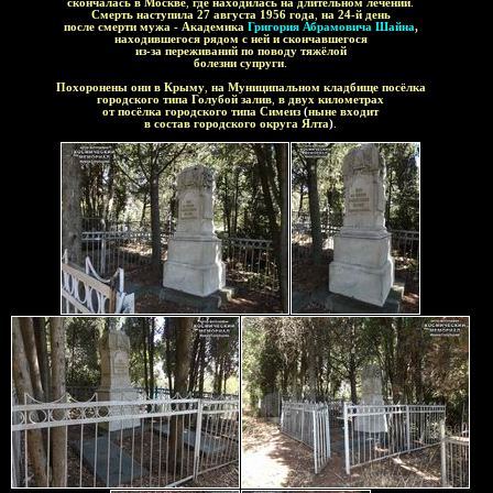
скончалась в Москве
,
где находилась на длительном лечении
.
Смерть наступила 27 августа 1956 года
,
на 24-й день
после смерти мужа - Академика
Григория Абрамовича Шайна
,
находившегося рядом с ней и скончавшегося
из-за переживаний по поводу тяжёлой
болезни супруги
.
Похоронены они в Крыму
,
на Муниципальном кладбище посёлка
городского типа Голубой залив
,
в двух километрах
от посёлка городского типа Симеиз
(
ныне входит
в состав городского округа Ялта
)
.