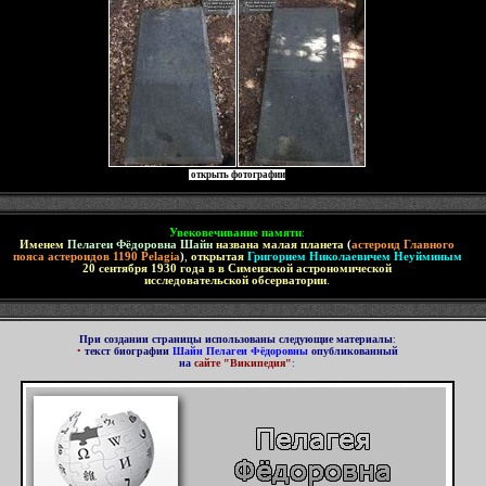
открыть фотографии
Увековечивание памяти
:
Именем
Пелагеи Фёдоровна Шайн
названа малая планета
(
астероид Главного
пояса астероидов 1190 Pelagia
)
,
открытая
Григорием Николаевичем Неуйминым
20 сентября 1930 года в
в Симеизской астрономической
исследовательской обсерватории
.
При создании страницы использованы следующие материалы
:
•
текст биографии
Шайн Пелагеи Фёдоровны
опубликованный
на
сайте "Википедия"
: