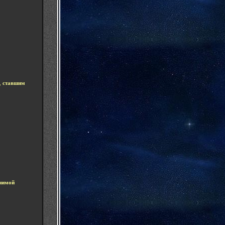
,
ставшим
нимой