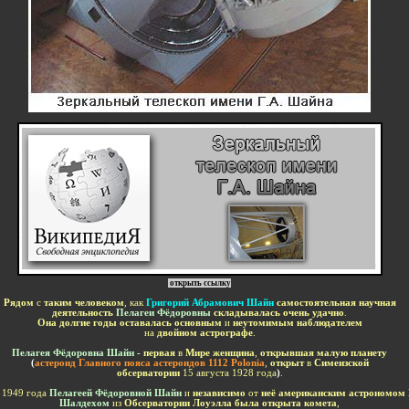
открыть ссылку
Рядом
с
таким человеком
, как
Григорий Абрамович Шайн
самостоятельная научная
деятельность
Пелагеи Фёдоровны
складывалась очень удачно
.
Она долгие годы оставалась основным
и
неутомимым наблюдателем
на
двойном астрографе
.
Пелагея Фёдоровна Шайн -
первая
в
Мире женщина
,
открывшая малую планету
(
астероид Главного пояса астероидов 1112 Polonia
,
открыт
в
Симеизской
обсерватории
15 августа 1928 года
)
.
 1949 года
Пелагеей Фёдоровной Шайн
и
независимо
от
неё американским астрономом
Шалдехом
из
Обсерватории Лоуэлла была открыта комета
,