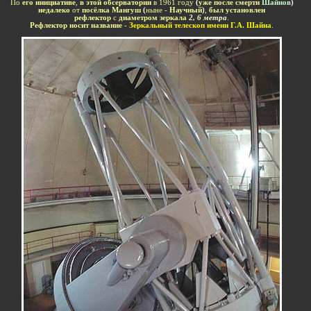
По
его инициативе
,
в этой
обсерватории
в 1961 году
(
уже после смерти
Шайнов
)
недалеко
от
посёлка Мангуш
(
ныне -
Научный
)
,
был установлен
рефлектор
с
диаметром зеркала
2, 6 метра
.
Рефлектор носит название
- Зеркальный телескоп имени Г.А. Шайна
.