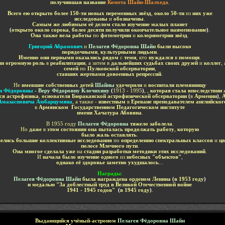
получившая название
Комета Шайн-Шалхеда
.
Всего ею открыто более 150-ти новых переменных звёзд
,
около 50-ти
из
них уже
исследованы
и
обозначены
.
Самым же любимым её делом стало изучение малых планет
(
открыто около сорока
,
более десяти получили окончательное наименование
)
.
Она также вела работы
по
фотометрии
и
колориметрии звёзд
.
Григорий Абрамович
и
Пелагея Фёдоровна Шайн
были высоко
порядочными
,
культурными людьми
.
Именно они первыми оказались рядом
с
теми
, кто
нуждался
в
помощи
.
и огромную роль
в
реабилитации
, а затем в
дальнейших судьбах своих друзей
и
коллег
,
семей
по
Пулковской обсерватории
,
ставших жертвами довоенных репрессий
.
Не
имевшие собственных детей
Шайны
удочерили
и
воспитали племянницу
и Фёдоровны
-
Веру Фёдоровну Клочихину
(
1913 - 1995
)
, ,
которая стала впоследствии 
я астрофизика
,
основателя Бюраканской астрофизической обсерватории
(
в
Армении
)
,
Амазасповича Амбарцумяна
, а также -
известным
в
Ереване преподавателем английског
в
Армянском Государственном Педагогическом институте
имени Хачатура Абовяна
.
В 1955 году
Пелагея Фёдоровна
тяжело заболела
.
Но
даже
в
этом состоянии она пыталась продолжать работу
,
которую
было жаль оставлять
.
велись большие коллективные исследования
по
определению спектральных классов
и
цв
полосе Млечного пути
.
Она многое сделала уже
на
стадии разработки методики этих исследований
.
И
начала было изучение одного
из
небесных "объектов"
,
однако её здоровье заметно ухудшалось
...
Награды
:
Пелагея Фёдоровна Шайн
была награждена орденом Ленина
(
в 1953 году
)
и медалью "За доблестный труд в Великой Отечественной войне
1941 - 1945 годов"
(
в 1945 году
)
.
Выдающийся учёный-астроном
Пелагея Фёдоровна Шайн