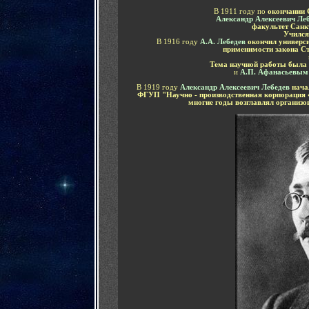
В 1911 году по
окончании 
Александр Алексеевич Ле
факультет Санк
Учился
В 1916 году
А.А. Лебедев
окончил универси
применимости закона С
Тема научной работы была
и
А.П. Афанасьевы
В 1919 году
Александр Алексеевич Лебедев
нача
ФГУП "Научно - производственная корпорация «
многие годы возглавлял организо