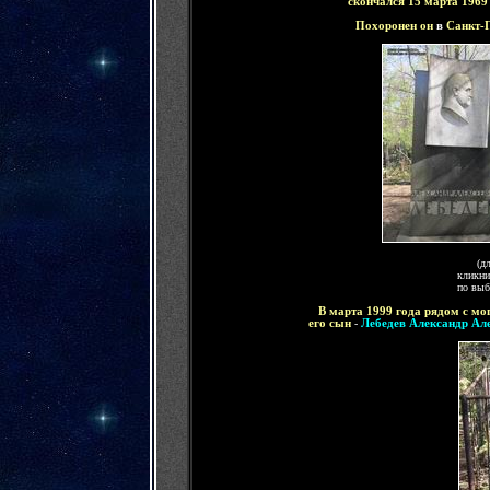
скончался
15 марта 1969
Похоронен он
в
Санкт-
(д
кликни
по выб
В марта 1999 года рядом с м
его сын
-
Лебедев Александр Ал