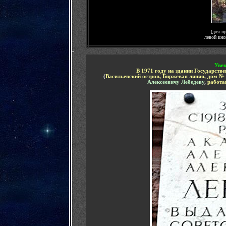
(для п
левой кно
-
Увек
В 1971 году на здании Государств
(
Васильевский остров, Биржевая линия, дом №
Алексеевичу Лебедеву
,
работ