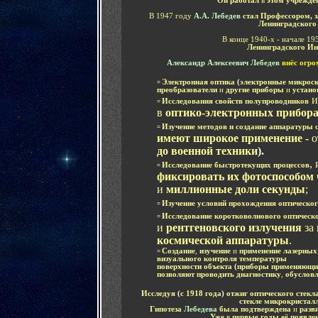
Он работал
в
этом учрежде
В 1947 году
А.А. Лебедев
стал Профессором, 
Ленинградского 
В конце 1940-х - начале 1
Ленинградского Ин
Александр Алексеевич Лебедев
внёс огр
Электронная оптика
(
электронные микрос
=
преобразователи
и
другие приборы
и
устано
и
Исследования свойств полупроводников
=
в
оптико-электронных прибор
Изучение методов и создание аппаратуры 
=
имеют широкое применение -
о
до военной техники
)
.
,
Исследование быстротекущих процессов
=
фиксировать их фотоспособом 
и
миллионные доли секунды
;
Изучение условий прохождения оптическог
=
Исследование коротковолнового оптическ
=
и
рентгеновского излучения
за
космической аппаратуры
.
Создание
,
изучение
и
применение лазерных
=
визуального контроля температуры
поверхности объекта
(
приборы применяющи
позволяют проводить диагностику
,
обуслов
Исследуя
(
с 1918 года
)
отжиг оптического стекл
стекле микрокристалл
Гипотеза
Лебедева
была подтверждена
и
разв
Уже
в
первые годы её появлен