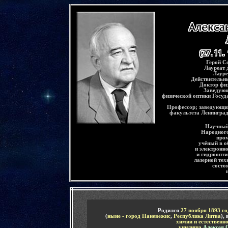
-
Герой С
Лауреат 
Лауре
Действительн
Доктор фи
Заведую
физической оптики
Госуда
Профессор
;
заведующи
факультета Ленинград
Н
аучны
Народного
про
учёный в о
и электронн
и гидроопти
лазерной тех
состо
-
Родился
27 ноября 1
893
го
(
ныне - город Паневежис
,
Республика Литва
)
, 
химии и естественн
училища
Алексея 