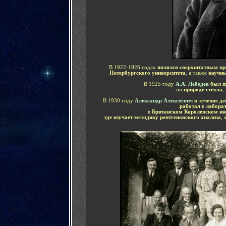
В 1922-1926 годах
являлся сверхштатным пр
Петербургского университета
, а также
научны
В 1925 году
А.А. Лебедев
был п
по
природе стекла
,
В 1930 году
Александр Алексеевич
в течение д
работал
в
лаборат
в
Британском Королевском ин
где изучает методику рентгеновского анализа
, 