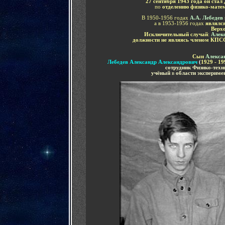
27 сентября 1943 года он ста
по
отделению физико-мате
В 1950-1956 годах
А.А. Лебедев
а в 1953-1956 годах
являлс
Верх
Исключительный случай
:
Алек
должности не являясь членом КПС
Сын
Алекса
Лебедев Александр Александрович
(
1929 - 19
сотрудник Физико-техн
учёный
в
области экспериме