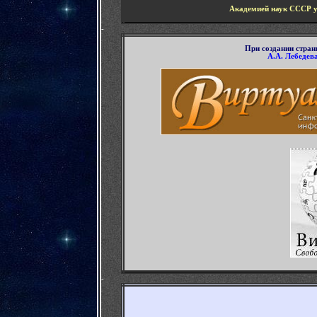
Академией наук СССР у
-
П
ри создании стра
А.А. Лебедев
-