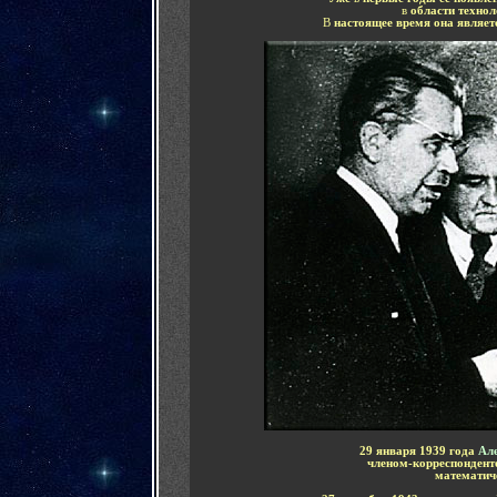
в
области технол
В
настоящее время она являет
29 января 1939 года
Але
членом-корреспонден
математич