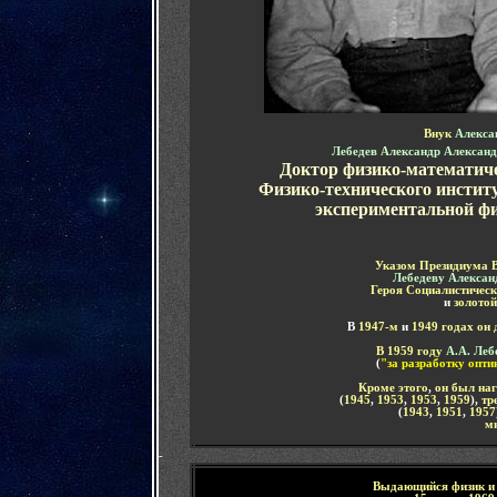
Внук
Алекса
Лебедев Александр Алексан
Доктор физико-математиче
Физико-технического инстит
экспериментальной ф
Указом Президиума 
Лебедеву
Алексан
Героя Социалистическ
и
золото
В
194
7-м
и
1949 годах он 
В 1959 году
А.А. Леб
(
"за разработку опти
Кроме этого
,
он был на
(
1945
,
1953
,
1953
,
1959
),
тр
(
1943
,
1951
,
1957
м
-
Выдающийся физик и