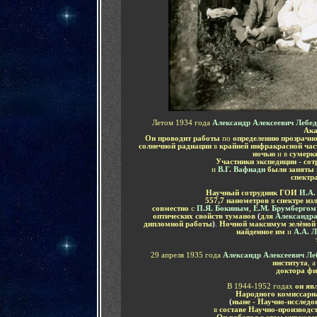
Летом 1934 года
Александр Алексеевич Лебед
Ака
Он проводит работы
по
определению прозрачно
солнечной радиации
в
крайней инфракрасной час
ночью
и в
сумерк
Участники экспедиции - с
и
В.Г. Вафиади
были заняты 
спектр
Научный сотрудник ГОИ
И.А.
557,7 нанометров
в
спектре из
совместно
с
П.Я. Бокиным
,
Е.М. Брумбергом
оптических свойств туманов
(
для
Александра
дипломной работы
)
.
Ночной максимум зелёной
найденное им
и
А.А. 
29 апреля 1935 года
Александр Алексеевич Л
института
, 
доктора фи
В 1944-1952 годах
он яв
Народного комиссари
(
ныне - Научно-исследо
в
составе Научно-производс