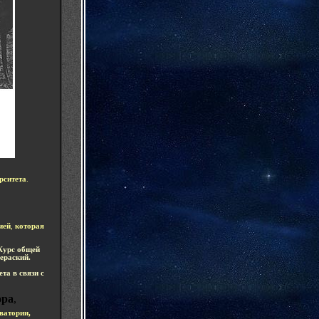
рсите
та
.
ией
,
которая
Курс общей
ераский.
та в связи с
ора
,
ват
ории
,