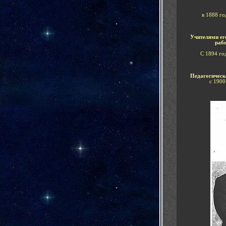
в
1888
го
Учителями
е
рабо
С 1894 г
о
Педагогическ
с
1900