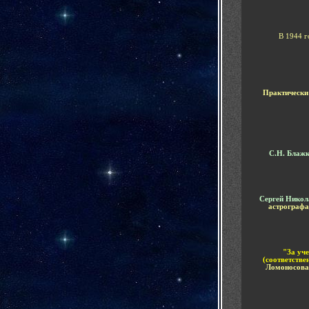
В 1944 
Практически
С.Н. Блаж
Сергей Нико
астрографа
"За уч
(соответстве
Ломоносов