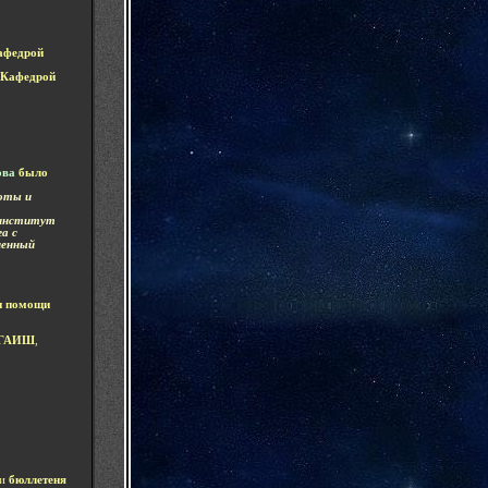
афедрой
К
аф
едрой
ова
было
боты и
 институт
а с
ненный
и помощи
о ГАИШ
,
и
бюллетеня