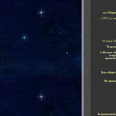
при
Перв
с
1931
-го п
29 июня 19
"В целя
в Москве, 
астр
принадл
Как общес
Во врем
Астрономичес