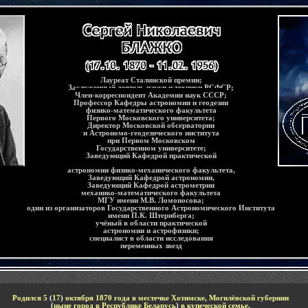
Л
ауреат Сталинской премии
;
Заслуженный деятель науки и техники РСФСР
;
Член-корреспондент Академии наук СССР;
Профессор Кафедры астрономии и геодезии
физико-математического факультета
Первого Московского университета;
Д
иректор
Моск
овской
обсерват
ории
и
Астрономо-геодезического института
при
Первом
Московском
Государственном университете
;
Заведующий Кафедрой практической
астрономии физико-механического факультета
,
З
ав
едующий
К
аф
едрой
астрономии
,
З
ав
едующий
К
аф
едрой
астрометрии
мех
анико-математического
ф
акультета
МГУ
имени М.В. Ломоносова;
один из организаторов
Государственного Астрономического Института
имени П.К. Штернберга;
учёный в области
практической
астрономии и астрофизики;
специалист в области исследования
переменных звезд
Родился 5
(
17
)
октября
18
70
года в местечке
Хотимске, Могилёвской губернии
(
ныне город в Республике
Беларусь
)
в купеческой семье
.