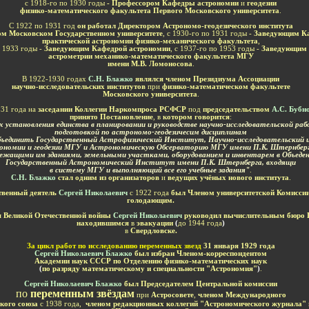
с 1918-го по 1930 годы
-
Профессором Кафедры астрономии
и
геодезии
физико-математического факультета Первого Московского университета
.
С 1922 по 1931 год
он работал
Д
иректором
Астрономо-геодезического института
ом
Московском Государственном университете
,
с
1930
-го по
1931
годы -
Заведующим К
практической астрономии физико-механического факультета
,
о
1933
годы -
З
ав
едующим
К
аф
едрой
астрономии
,
с
1937
-го по
1953
годы -
З
ав
едующим
астрометрии мех
анико-математического
ф
акультета
МГУ
имени М.В. Ломоносова
.
В 1922-1930 годах
С.Н.
Б
лажко
являлся членом Президиума Ассоциации
научно-исследовательских институтов
при
физико-математическом факультете
Московского университета
.
31 года на
заседании Коллегии Наркомпроса РСФСР
под
председательством
А.С. Бубн
принято Постановление
, в
котором говорится
:
х установления единства в планировании и руководстве научно-исследовательской ра
подготовкой по астрономо-геодезичесим дисциплинам
объединить Государственный Астрофизический Институт, Научно-исследовательский
ономии и геодезии МГУ и Астрономическую Обсерваторию МГУ имени П.К. Штернберг
ежащими им зданиями, земельными участками, оборудованием и инвентарем в Объеде
Государственный Астрономический Институт имени П.К. Штернберга, входящи
в систему МГУ и выполняющий все его учебные задания"
.
С.Н.
Б
лажко
стал одним из организаторов
и
ведущих учёных нового института
.
твенный деятель
Сергей Николаевич
с 1922 года
был Членом университетской Комисси
голодающим.
я Великой Отечественной войны
Сергей Николаевич
руководил вычислительным бюр
находившимся
в
эвакуации
(
до 1944 года
)
в
Свердловске.
За
цикл работ по исследованию переменных звезд
31 января 1929 года
Сергей Николаевич
Б
лажко
был избран
Ч
лен
ом
-корреспондент
ом
А
кадемии
н
аук
СССР
по Отделению физико-математических наук
(
по разряду математическому и специальности "Астрономия"
)
.
Сергей Николаевич
Блажко
был
П
редседателем Центральной комиссии
по
переменным звёздам
при
Астросовете
,
членом
М
еждународного
кого союза
с
1938
года
,
членом редакционных коллегий
"Астроном
ического
журнала"