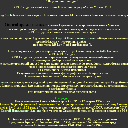
"Переменные звёзды"
.
В 1938 году
он вошёл в состав Комиссии
по
разработке Устава МГУ
.
году
С.Н. Блажко
был избран Почётным членом Московского общества испытателей п
Он избирался также
членом Германского астрономического общества
,
но в
знак протеста против погромов фашистами мирного еврейского населения
в 1938 году
он объявил о своём выходе оттуда
.
в
начале своей научной деятельности,
Сергей Николаевич Блажко
обнаружил изменени
кривой блеска
у
переменных
звёзд
–
цефеид типа
RR Lyr
(
"
эффект Блажко"
)
.
Из
пяти первых
в
мире
спектров метеоров
-
три были получены
С.Н.
Б
лажко
в
1904-1907
годах
.
В
1914 г
оду
он
доказал
поляризованность излучения солнечной короны
с
помощью прибора своей конструкции
.
ко
предложил новый способ
обнаружения астероидов
по
фотографиям
,
разработал ориг
метод определения координат светил
,
далеких
от
оптического центра пластинки
.
Результатом его
многолетних фотографич
еских
обзоров
стала
"Ст
еклянная библиотека
"
Моск
овской
обсерватории
.
лаевич
сконструировал ряд приборов
:
бесщелевой звездный спектрограф
для
15-дюймово
,
блинк-микроскоп
для
выявления новых переменных
,
приспособление
на
меридианном
ослабления блеска
при
наблюдениях моментов прохождений звёзд
.
Награды:
Постановлением Совета Министров СССР
от 12 марта 1952 года
ебники "Курс сферической астрономии" и "Курс практической астрономии", опубликов
нно) в 1948-м и 1951 годах"
член-корреспондент Академии наук СССР, профессор МГУ 
а
Сергей Николаевич
Блажко
был удостоен Сталинской премии
II
степени в размере 50 0
Он был награждён двумя орденами Ленина
(
1944, 1953
)
, двумя орденами
Трудового Красного Знамени
(
1940, 1945
)
, медалью "За доблестный труд
в Великой Отечественной войне 1941-1945 годов"
(
1946
)
.