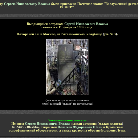
оду
Сергею Николаевичу Блажко
было присвоено Почётное звание "
Заслуженный деятел
РСФСР
".
Выдающийся астроном
Сергей Николаевич Блажко
скончался 11 февраля 1956 года.
Похоронен он в Москве, на Ваганьковском кладбище
(
уч. № 3
)
.
(для просмотра ссылки, кликните
левой кнопкой "мыши"
по фотоссылке)
Увековечивание памяти
:
Именем
Сергея Николаевича Блажко
назван астероид
(
малая планета
)
№ 2445 -
Blazhko
,
открытый
Пелагеей Фёдоровной Шайн
в Крымской
астрофизической обсерватории
,
а также кратер на обратной стороне Луны.