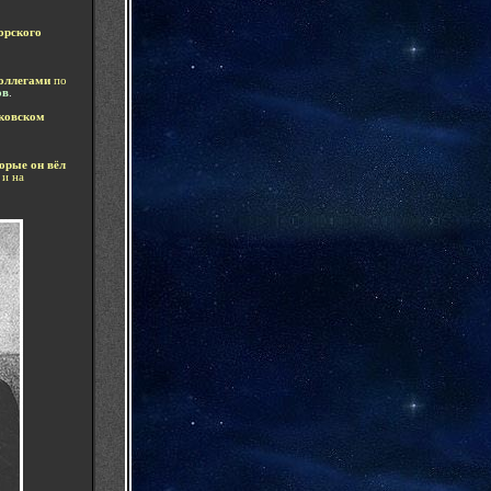
рского
оллегами
по
ов
.
ковском
орые он вёл
и на