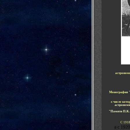
астроном
Монография
в
числе кото
астроном
"Памяти П.К.
С
191
а с 192