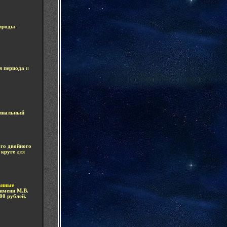
.
рироды
я периода
и
инальный
го двойного
 круге
для
анные
имени М.В.
00 рублей.