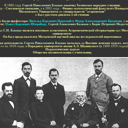
В
188
0
году
Сергей Николаевич Блажко
окончил
Хотимское
н
ародное училище
,
ду
-
Смоленскую
гимназию
, а в
1892
году -
Физико-математический факультет
Императо
Московского Университета
по
специальности
"а
строномия
"
и
был удостоен
диплома
I
-ой степени
.
го
были
профессора
:
Витольд Карлович Цераский
и
Фёдор Александрович Бредихин
,
а
к
те:
Павел Карлович Штернберг
,
Сергей Алексеевич Казаков
и
Борис Петрович Модест
да
С.Н. Блажко
являлся штатным ассистентом
Астрономич
еской
обсерватории
при
Мос
университете
.
Он был продолжателем
М
осковской научной школы
исследователей
переменных
.
ая деятельность
Сергея Николаевича
Б
лажко
началась
на
Высших женских курсах
,
кот
-го по
1918
годы
,
в
Народном университете им
ени
А.Л. Шанявского
(
в 1909-1919
год
ах
)
Педагогических курсах
Общества воспитательниц
и
учительниц
.