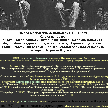
С 1910 г
ода
Сергей Николаевич
являлся Приват-доцентом
К
аф
едры
ии
и
геодезии
,
с 1913 года -
магистром
, а с 1918
года
–
Профессором Моск
овского
ун
иве
Он читал
"Курс общей астрономии"
,
"Курс практич
еской
астрономии"
,
"Курс сферич
еской
астрономии"
,
"Курс общей астрофизики"
,
"Развитие астрономии
за последние десятилетия"
,
"Курс практич
еской
астрофизики"
.
"О звездах типа Алголя"
опубликованная
в
1911
год
у
стала его магистерской дисс
ертац
была успешно
защищена
в
1913
году
.
В
будущем
Сергей Николаевич
опубликовал около
ста научных
и
печатных работ
,
рых
:
"
Коперник"
(
1926
)
,
"Астрономия в военном деле"
(
в
соавторстве
,
1934
)
,
учебник "
ии"
(
1947
)
,
учебное пособие "Общая астрономия. Лекции"
(
1924
)
;
"Витольд Карлович Ц
Некролог"
(
1927
)
,
 Штернберга"
(
1935
)
,
"История астрономической обсерватории Московского университе
преподаванием астрономии"
(
1941
)
.
в
должности
З
ам
естителя Д
ирект
8
-го по
1920
годы
С.Н.
Б
лажко
работал
0 по 1931 год
он являлся
Д
иректором
Моск
овской
университетской обсер