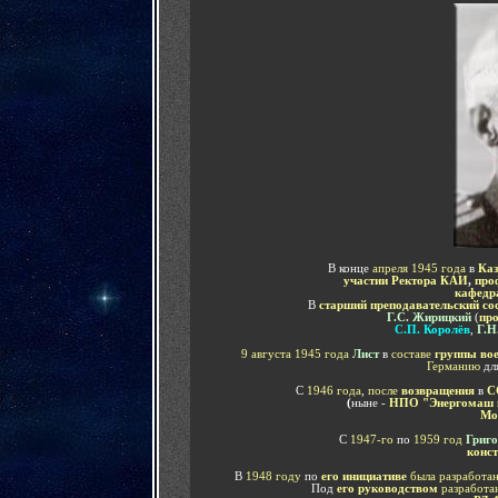
В конце
апреля 1945 года
в
Каз
участии
Ректора КАИ
,
про
кафедр
В
старший преподавательский со
Г.С. Жирицкий
(
пр
С.П. Королёв
,
Г.Н
9 августа 1945 года
Лист
в
составе
группы во
Германию
дл
С
1946 года
,
после
возвращения
в
С
(
ныне -
НПО "Энергомаш 
Мо
С
1947-го
по
1959 год
Григо
конс
В
1948 году
по
его инициативе
была разработа
Под
его руководством
разработа