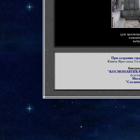
(для просмотр
кликнит
выбр
-
П
ри создании ст
Книги Ярослава Го
биогра
"КОСМОНАВТИКА
(
соста
Мос
"Столичн