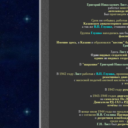
Григорий Николаевич Лист
работал
замес
автозавода и
Был
приговорён
Срок
он
отбывал
,
работая
Казанском авиамоторном зав
а так же
В.П. Глушко
, ставшим 
Группа
Глушко
находилась
как б
факти
Именно здесь
, в
Казани
и
образовался
"костяк" б
Гри
Здесь
Лист
Один
видных создателей
одним
из
видных созда
В
"шарашке"
Григорий Николае
д
В
1942 году
Лист
работая
с
В.П. Глушко
,
принима
реактивных двиг
с
насосной подачей азотной кислоты
у
зе
В
1943 году
рук
в
1943-1946 годах
двигат
на
самолетах
Пе-2
Двигатели
РД-1ХЗ
и
РД
отчёты
по
ни
В
конце июля 1944 года
по
предло
и с
согласия
И.В. Сталина
Презид
о
досрочном освобожд
среди них
-
Г.Н. Лист
был
досроч