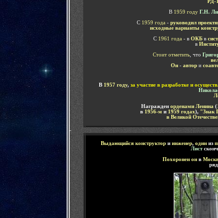
РД-
В
1959 году
Г.Н. Л
С
1959 года
-
руководил проект
исходные варианты констр
С
1961 года
- в
ОКБ
в
сис
в
Институ
Стоит отметить
, что
Григо
ве
Он
-
автор
и
соавт
В
1957 году
,
за участие в разработке и осущест
Никола
Л
Награжден
орденами Ленина
(
в
1956-м
и
1959 годах
),
"Знак 
в Великой Отечестве
-
Выдающийся
конструктор
и
инженер
,
один
из
п
Лист
сконч
Похоронен он
в
Моск
ря