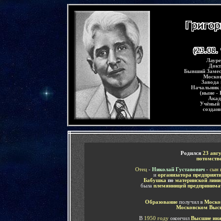
-
Лауре
Докт
Бывший Замес
Москов
Завода 
Начальник 
(ныне -
Акад
Учёный 
создан
-
Родился
23 авг
потомств
Отец
-
Николай Густавович
-
сын 
и
организатора предприят
Бабушка
по
материнской лин
была
племянницей
предпринима
Образование
получил в
Москов
Московском Высш
В
1950 году
окончил
Высшие инж