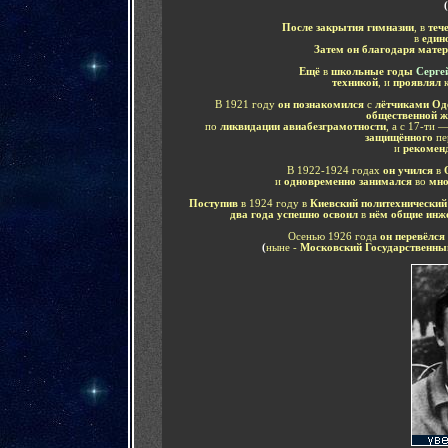
(
После закрытия гимназии
, в
теч
в
един
Затем он благодаря мате
Ещё
в
школьные годы
Серге
техникой
, и
проявлял
В 1921 году
он познакомился
с
лётчиками Од
общественной ж
по
ликвидации авиабезграмотности
, а с 17-ти —
защищённого
пе
и
рекомен
В 1922-1924 годах
он учился
в
и
одновременно занимался
во
мно
Поступив
в 1924 году в
Киевский политехнический
два года успешно освоил
в
нём общие инж
Осенью 1926 года
он перевёлся
(
ныне -
Московский Государственный