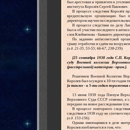
был арестован и привлечен к уголов
института Королёв Сергей Павлович.
......
В процессе следствия Королёв пр
вредительскую организацию был 
директором научно-исследовательског
......
В процессе следствия по делу Ла
был и об участии последнего в антисо
слов Клейменова - бывшего директор
......
По заданию антисоветской орган
срыву отработки и сдачи на вооруже
(л.д. 21-35, 53-55; 66-67, 238-239).
......
[
25 сентября 1938 года
С.П. Ко
суду Военной коллегии Верховно
(расстрельной) категории
-
прим.
]
.
......
Решением Военной Коллегии Вер
Королев был осужден к 10-ти годам 
[
а также - к 5-ти годам поражения в
......
13 июня 1939 года Пленум Верх
Верховного Суда СССР отменил, а с
передано на новое расследование (см.
......
В процессе повторного следствия
следствии в 1938 году не соответств
(л.д. 153-156)
.
......
Однако имеющимися в деле матер
Королев изобличается в том, что: