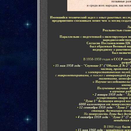
позывные раз
и среди всех народов, как воп
Имевшийся технический задел
и
опыт ракетных иссл
предприятиям-смежникам менее чем
за
месяц созда
Л
Реальностью стано
Параллельно
с
подготовкой
к
пилотируемым п
народнохозяйстве
Согласно Постановлению Ц
был образован Военный на
водородному
и
ракетном
был назначе
В 1958-1959 годах в
СССР состо
разра
•
15 мая
1958 года
- "Спутник-3"
(
"Объект Д № 2"
частиц
,
протонов
и
электростатических полей
с
микрометеоритами
, а также с
аппаратурой ра
магнетизма
,
ионосф
и
Научно-исследователь
имени
Полученные научные 
в изучение ра
•
2 января
1959 года
- "Л
осуществить старт 
"Луна-1" достигнув второй ко
6000 километров
от поверхности
•
12 сентября
1959 года
- "Луна-2"
станция
,
достигшая пове
На
поверхность Луны был дос
•
4 октября
1959 года
- "Луна-3"
(
7 
невидимая
В 1960 году
были 
•
1
5 мая
1960 года
- четвёртого иск