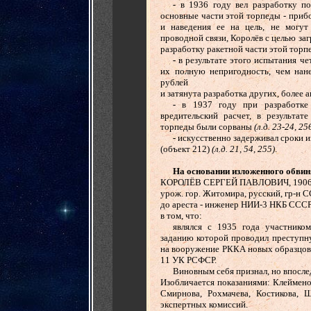
......
-
в 1936 году вел разработку по
основные части этой торпеды - приб
и наведения ее на цель, не могут
проводной связи, Королёв с целью за
разработку ракетной части этой торпе
......
-
в результате этого испытания ч
их полную непригодность, чем нан
рублей
и затянута разработка других, более 
......
-
в 1937 году при разработке 
вредительский расчет, в результат
торпеды были сорваны
(л.д. 23-24, 25
......
-
искусственно задерживал сроки 
(объект 212)
(л.д. 21, 54, 255)
.
......
На основании изложенного обвин
КОРОЛЁВ СЕРГЕЙ ПАВЛОВИЧ, 1906 
урож. гор. Житомира, русский, гр-н 
до ареста - инженер НИИ-3 НКБ СССР
в том, что:
......
являлся с 1935 года участником
заданию которой проводил преступн
на вооружение РККА новых образцов во
11 УК РСФСР.
......
Виновным себя признал, но впослед
Изобличается показаниями: Клейменов
Смирнова, Рохмачева, Костикова, 
экспертных комиссий.