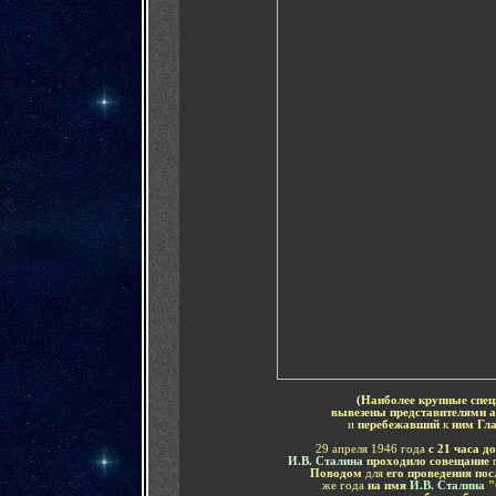
(
Наиболее крупные спе
вывезены представителями 
и
перебежавший
к
ним Гл
29 апреля 1946 года
с 21 часа до
И.В. Сталина
проходило совещание
Поводом
для
его проведения по
же года
на имя
И.В. Сталина
"