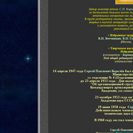
Автор инженер-летчик
С.П. Коро
за достижение больших высот по
летательных аппаратов как ва
В труде разбираются опыты, произ
впервые в научной литературе из
и указываются вопросы, р
реактивный по
•
Избранные труд
В.П. Ветчинкин
,
В.П. Г
(
Москва, 
•
Творческое насл
Избранн
(
составители
-
Бирюко
Под общей редакцие
издательство 
14 апреля 1947 года
Сергей Павлович Королёв
был 
Министерств
по
отделению № 4
(
Отделению
до 23 апреля 1953 года - Дня в
"Об организационной струк
Командующего артиллерией
Академии
,
как
самост
23 октября 1953 года он
Академии наук СССР 
19 июня
1958 года
Сер
Действительным членом
технических наук
(
В 1960 году он стал чле
Сергей Павлови