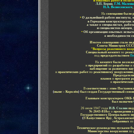
и опытных работ в област
Л.П. Берии
,
Г.М. Маленк
Н.А. Вознесенского
На
совещании были 
•
О дальнейшей работе института
,
в Германии конструкторских и
а также о специалистах
,
работ
и специалистов-немцев
,
•
Об организации опытных испыта
о необходимости с
Итогом совещания стало по
Совета Министров СССР 
"Вопросы реактивного воо
Специальный комитет
по
реакт
под
председательством
Ге
На
комитет было возлож
и
предприятий
по
разработке
и 
наблюдение за развитием на
и
практических работ
по
реактивному вооружению
Председател
планов
и
программ ра
и
практических
В
соответствии
с
этим Постанов
(
ныне – Королёв
)
был создан Государственный союзн
Главным конструктором ОКБ-1
был назначен
26 июля 1947 года
И.В. Сталин
под
№ 2643-818сс
о
проведении
в
Государственного Центрального 
(
В
Капустином Яру
,
Астраханской
собранных
из
Техническое руководство пусками б
Министерства вооружения
по