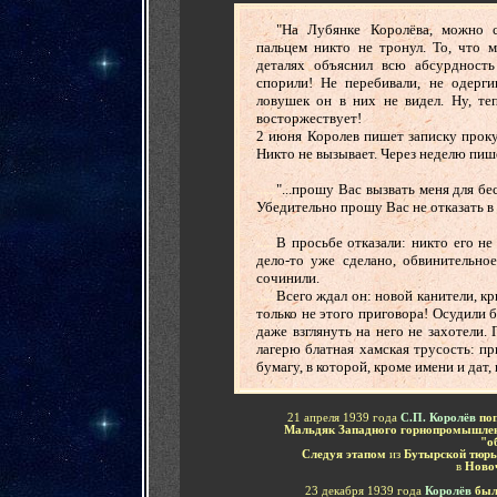
-
......
"На Лубянке Королёва, можно с
пальцем никто не тронул. То, что м
деталях объяснил всю абсурдност
спорили! Не перебивали, не одерги
ловушек он в них не видел. Ну, теп
восторжествует!
2 июня Королев пишет записку проку
Никто не вызывает. Через неделю пи
......
"...прошу Вас вызвать меня для б
Убедительно прошу Вас не отказать в
......
В просьбе отказали: никто его не
дело-то уже сделано, обвинительно
сочинили.
......
Всего ждал он: новой канители, кр
только не этого приговора! Осудили б
даже взглянуть на него не захотели.
лагерю блатная хамская трусость: при
бумагу, в которой, кроме имени и дат,
-
21 апреля 1939 года
С.П. Королёв
по
Мальдяк Западного горнопромышлен
"о
Следуя этапом
из
Бутырской тюр
в
Ново
23 декабря 1939 года
Королёв
был