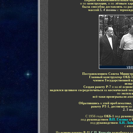
Первая межконтинентальная ба
и по
конструкции
, и по
лётным хар
была способна доставлять
на
рас
массой
5, 4 тонны
с
термояд
Постановлением Совета Минист
Главный конструктор ОКБ-
членом Государственной 
испы
Создав ракету Р-7
и на
её основе
надеялся целиком сосредоточиться
на
космической те
по
эксплу
всё-таки проигрывали ам
Обратившись
к
этой проблематике
,
ракету РТ-1
,
достигшую
на
2, 5 
С 1956 года
ОКБ-1
под
руково
под
руководством
В.П. Глушко
и
под
руководством
А.И. Лей
с
ато
На
основе ракеты Р-11
С.П. Королёв
разработал
и