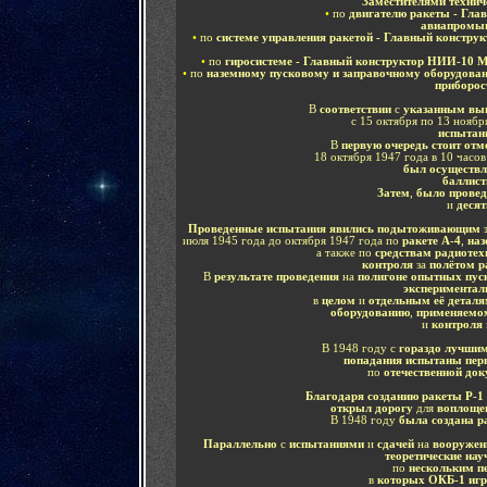
Заместителями технич
•
по
двигателю ракеты - Гла
авиапромы
•
по
системе управления ракетой - Главный констр
•
по
гиросистеме - Главный конструктор НИИ-10 М
•
по
наземному пусковому и заправочному оборудован
приборос
В
соответствии
с
указанным вы
с 15 октября по 13 ноябр
испытан
В
первую очередь стоит от
18 октября 1947 года в 10 часо
был осуществл
баллист
Затем
,
было провед
и
десят
Проведенные испытания явились подытоживающим 
июля 1945 года до октября 1947 года по
ракете А-4
,
наз
а также по
средствам радиотех
контроля
за
полётом ра
В
результате проведения
на
полигоне опытных пус
эксперимента
в
целом
и
отдельным её детал
оборудованию
,
применяем
и
контроля
В 1948 году с
гораздо лучши
попадания испытаны пер
по
отечественной до
Благодаря созданию ракеты Р-1
открыл дорогу
для
воплоще
В 1948 году
была создана р
Параллельно
с
испытаниями
и
сдачей
на
вооружени
теоретические на
по
нескольким п
в
которых ОКБ-1 игр