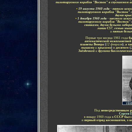
пилотируемого корабля "Восток" в спускаемом а
•
1
9 августа 1960 года
- пятого иску
пилотируемого корабля "Восток"
двумя кры
•
1
декабря 1960 года
- шестого искус
пилотируемого корабля "Восток"
свинками
,
двумя белыми лабор
линии С57
,
семью мыш
и
пятью белы
Первые три месяца 1961 года
б
автоматической межпланетной 
планеты Венера
(
12 февраля
)
;
а та
мышами
и
крыс
ами
)
и
десятого
(
Звёздочкой
и
другими биологически
Под
непосредственным 
Сергея 
в январе 1960 года в
СССР был о
и
первый отряд космонавтов
, в
ко