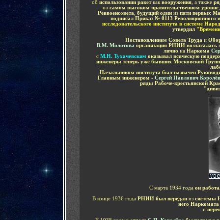
об
использовании ракет
как
вооружения
, а также
ря
на
самом высоком правительственном уровне
Реввоенсовета
,
будущий один
из
пяти первых Ма
подписал Приказ № 0113 Революционного 
исследовательского института в системе Нар
утвердил
"Времен
Постановлением Совета Труда
и
Обор
В.М. Молотова
организация РНИИ возлагалась
лично
на
Наркома
Сер
с
М.Н. Тухачевским
оказывал всяческую поддер
инженеры теперь уже бывших Московской Груп
лаб
Начальником института был назначен Руковод
Главным инженером -
Сергей Павлович Королё
ряды Рабоче-крестьянской Кр
"диви
С марта 1934 года
он работ
В конце 1936 года
РНИИ был передан
из
системы 
него Наркомата
и
пере