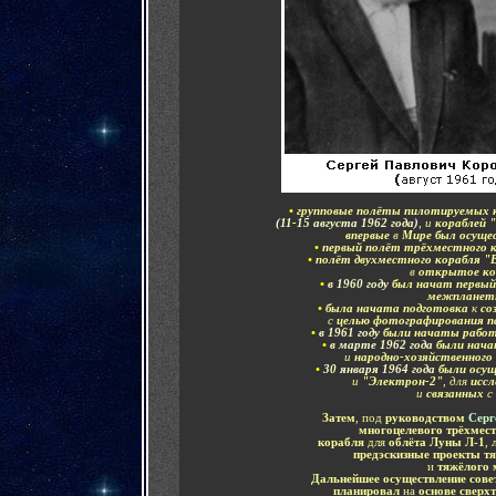
•
групповые полёты пилотируемых 
(
11-15 августа 1962 года
)
, и
кораблей 
впервые
в
Мире был осуще
•
первый полёт трёхместного к
•
полёт двухместного корабля "
в
открытое ко
•
в 1960 году
был начат первы
межпланет
•
была начата подготовка
к
со
с
целью фотографирования п
•
в 1961 году
были начаты рабо
•
в марте 1962 года
были нач
и
народно-хозяйственного
•
30 января
1964 года
были осущ
и
"Электрон-2"
, для
иссл
и
связанных
с
Затем
, под
руководством
Серг
многоцелевого трёхмес
корабля
для
облёта Луны Л-1
,
предэскизные проекты тя
и
тяжёлого 
Дальнейшее осуществление сов
планировал
на
основе сверх