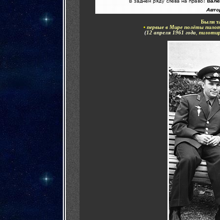
Были т
•
первые в Мире полёты пило
(
12 апреля 1961 года
,
пилоти