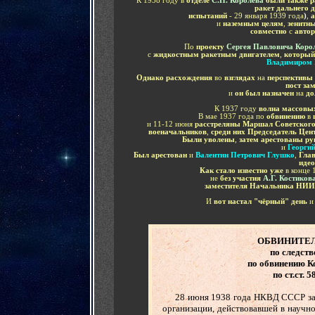
К 1938 году в
отделе
С.П. Королёва
были также 
ракет дальнего 
испытаний
- 29 января 1939 года
)
,
а
и
наземным целям
,
зенитн
совместно
с
авто
По
проекту
Сергея Павловича Коро
с
жидкостным ракетным двигателем
,
который
Владимиром
Однако расхождения
во
взглядах
на
перспективы 
пост за
и
он был назначен
на
до
К 1937 году
волна массовы
В мае 1937 года по
обвинению
в
и 11-12 июня
расстреляны Маршал Советского
военачальников
,
среди них Председатель Це
Были уволены
,
затем арестованы р
и
Георги
Был арестован
и
Валентин Петрович Глушко
,
Глав
идео
Как стало известно уже
в конце 
не
без участия
А.Г. Костиков
заместителя Начальника НИ
И
вот настал "чёрный" день
ОБВИНИТЕ
по следст
по обвинению К
по ст.ст. 
......
28 июня 1938 года НКВД СССР за 
организации, действовавшей в научн