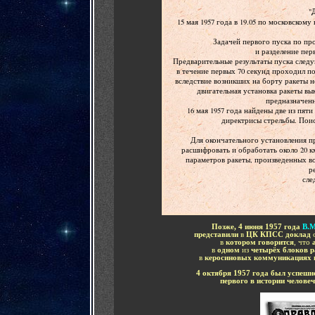
"
15 мая 1957 года в 19.05 по московском
Задачей первого пуска по про
и разделение пер
Предварительные результаты пуска следу
в течение первых 70 секунд проходил по
вследствие возникших на борту ракеты н
двигательная установка ракеты в
предназначенн
16 мая 1957 года найдены две из пяти 
директрисы стрельбы. Поис
Для окончательного установления 
расшифровать и обработать около 20 к
параметров ракеты, произведенных во
р
сле
Позже, 4 июня 1957 года
В.М
представили
в
ЦК КПСС доклад
в
котором говорится
, что
в
одном
из
четырёх блоков 
в
керосиновых коммуникациях в
4 октября 1957 года был успешн
первого в истории челове