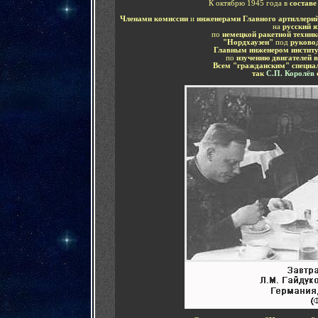
К октябрю 1945 года в
составе
Членами комиссии
и
инженерами Главного артиллери
на
русский 
по
немецкой ракетной техник
"Нордхаузен"
под
руково
Главным инженером институ
по
изучению двигателей 
Всем "гражданским" специа
так
С.П. Королёв