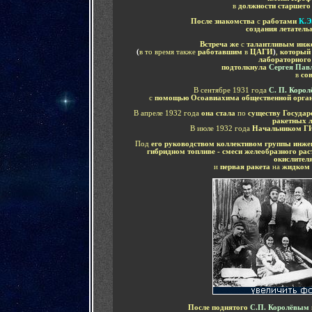
в
должности старшего
После знакомства
с
работами
К.Э
создания летатель
Встреча же
с
талантливым инж
(
в то время также
работавшим
в
ЦАГИ
)
,
который
лабораторного
подтолкнула
Сергея Пав
в
со
В сентябре 1931 года
С. П. Корол
с
помощью Осоавиахима общественной орга
В апреле 1932 года
она стала
по
существу Государ
ракетных 
В июле 1932 года
Начальником Г
Под
его руководством коллективом группы инже
гибридном топливе - смеси желеобразного ра
окислител
и
первая ракета
на
жидком
После поднятого
С.П. Королёвым