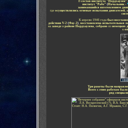
В
состав института "Нордхаузен"
институт "Рабе"
(
Начальник -
занимавшийся изготовлением дви
где
осуществлялись огневые испытания двигателей
, 
сист
К апрелю 1946 года
был восстано
действия
V-2
(
Фау-2
)
,
восстановлена испытательная л
на
заводе
в
районе Нордхаузена
,
собрано
из
немецких д
к
оп
Три ракеты были направл
Всего
к
этим работам было
ряд специал