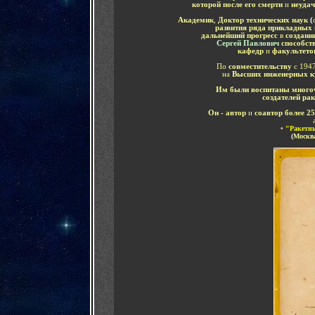
которой после его смерти
и
неуда
Академик
,
Доктор технических наук
(
развития ряда прикладных
дальнейший прогресс
в
создании
Сергей Павлович
способст
кафедр
и
факультето
По
совместительству
с 1947
на
Высших инженерных к
Им были воспитаны много
создателей ра
Он - автор
и
соавтор более 2
•
"Ракетны
(
Москва