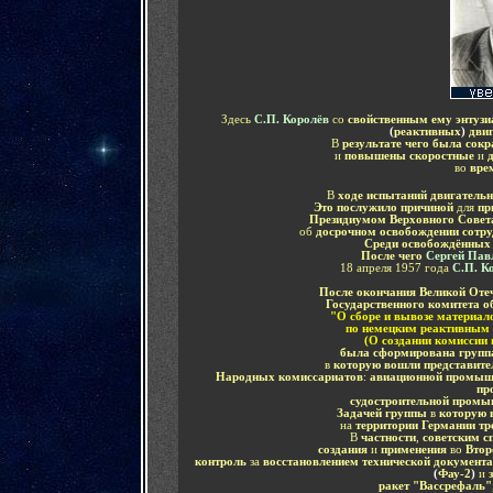
Здесь
С.П. Королёв
со
свойственным ему энтузи
(
реактивных
)
дви
В
результате чего была сок
и
повышены скоростные
и
во
вре
В
ходе испытаний двигатель
Это послужило причиной
для
пр
Президиумом Верховного Сове
об
досрочном освобождении сотр
Среди освобождённы
После чего
Сергей Пав
18 апреля 1957 года
С.П. К
После окончания Великой Оте
Государственного комитета
"О сборе и вывозе материал
по немецким реактивным 
(О создании комиссии 
была сформирована
групп
в
которую вошли представите
Народных комиссариатов
:
авиационной промыш
пр
судостроительной промы
Задачей группы
в
которую 
на
территории Германии тр
В
частности
,
советским с
создания
и
применения
во
Второ
контроль
за
восстановлением технической документ
(
Фау-2
)
и
з
ракет "Вассрефаль"