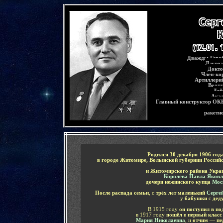
-
Дважды
Геро
Лауреа
Докто
Член-ко
Артиллери
Воор
Дей
Ака
Главный конструктор ОКБ
ракетн
-
Родился 30 декабря 1906 год
в городе Житомире, Волынской губернии Россий
и Житомирского района Укр
Королёва Павла Яковл
дочери нежинского купца
Мос
После распада семьи
, с
трёх лет маленький
Серге
у
бабушки
с
дед
В 1915 году
он поступил в п
в 1917 году
пошёл
в
первый класс
Мария Николаевна
, и
отчим
—
пе