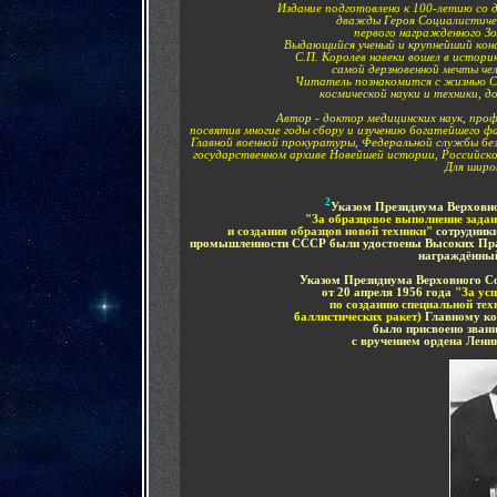
Издание подготовлено к 100-летию со 
дважды Героя Социалистичес
первого награжденного Зо
Выдающийся ученый и крупнейший кон
С.П. Королев навеки вошел в истор
самой дерзновенной мечты че
Читатель познакомится с жизнью С
космической науки и техники, 
Автор - доктор медицинских наук, проф
посвятив многие годы сбору и изучению богатейшего фа
Главной военной прокуратуры, Федеральной службы бе
государственном архиве Новейшей истории, Российско
Для широ
2
Указом Президиума Верховно
"З
а образцовое выполнение зада
и создания образцов новой техники"
сотрудник
промышленности СССР были удостоены Высоких Прав
награждённый
Указом Президиума Верховного 
от 20 апреля 1956 года
"За усп
по созданию специальной техн
баллистических ракет)
Главному ко
было присвоено звани
с вручением ордена Лени