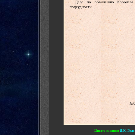
......
Дело по обвинению Королёва
подсудности.
НК
Цитата из книги
Я.К. Гол