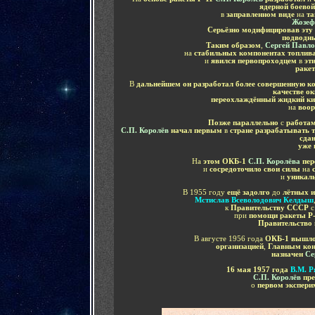
ядерной боевой
в
заправленном виде
на
та
Жозеф
Серьёзно модифицировав эту 
подводн
Таким образом
,
Сергей Павл
на
стабильных компонентах топлив
и
явился первопроходцем
в
эт
раке
В
дальнейшем он разработал более совершенную к
качестве о
переохлаждённый жидкий ки
на
воо
Позже параллельно
с
работа
С.П. Королёв
начал первым
в
стране разрабатывать 
сда
уже 
На
этом ОКБ-1
С.П. Королёва
пер
и
сосредоточило свои силы
на
с
и
уникаль
В 1955 году
ещё задолго
до
лётных 
Мстислав Всеволодович Келдыш
к
Правительству СССР
с
при
помощи ракеты Р-
Правительство 
В августе 1956 года
ОКБ-1 вышл
организацией
,
Г
лавным кон
назначен
Се
16 мая 1957 года
В.М. Р
С.П. Королёв
пре
о
первом экспери