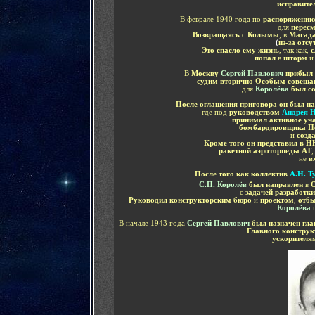
исправите
В феврале 1940 года по
распоряжению 
для
пересм
Возвращаясь
с
Колымы
, в
Магад
(
из-за отс
Это спасло ему жизнь
, так как,
попал
в
шторм
и
В
Москву
Сергей Павлович
прибыл
судим вторично Особым совеща
для
Королёва
был с
После оглашения приговора он был н
где под
руководством
Андрея Н
принимал активное уча
бомбардировщика П
и
созда
Кроме того он представил в Н
ракетной аэроторпеды АТ
не
в
После того как коллектив
А.Н. Т
С.П. Королёв
был направлен
в
О
с
задачей разработк
Руководил конструкторским бюро
и
проектом
,
отб
Королёва
В начале 1943 года
Сергей Павлович
был назначен гл
Главного констру
ускорител