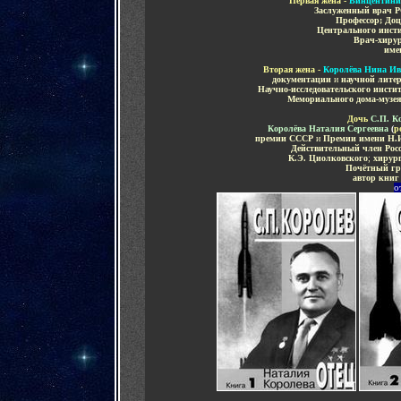
Первая жена -
Винцентини
Заслуженный врач 
Профессор
;
Доц
Центрального инсти
Врач-хиру
име
Вторая
жена -
Королёва Нина Ив
документации
и
научной литер
Научно-исследовательского инсти
Мемориального дома-музея
Дочь
С.П. К
Королёва Наталия Сергеевна
(
р
премии СССР
и
Премии имени Н.И
Действительный член Рос
К.Э. Циолковского
;
хирур
Почётный гр
автор кни
о