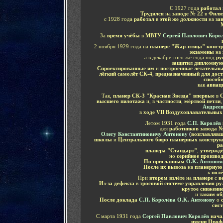
С 1927 года
работал
Трудился
на
заводе № 22
в
Филя
с 1928 года
работал
в
этой же должности
на
зав
За
время учёбы
в
МВТУ
Сергей Павлович Коро
2 ноября 1929 года на
планере "Жар-птица" конст
экзамены
на
а в декабре того же года под
ру
защитил дипломную 
Спроектированные им
и
построенные летательн
лёгкий самолёт СК-4
,
предназначенный для дост
способ
как
авиаци
Так,
планер СК-3 "Красная Звезда" впервые
в
С
высшего пилотажа
и, в
частности
,
мёртвой петли
,
Андрее
в
ходе VII Воздухоплавательных
Летом 1931 года
С.П. Королёв
для
работников завода № 
Олегу Константиновичу Антонову
(
возглавляв
школы
и
Центрального бюро планерных констру
ра
планера "Стандарт"
,
утвержд
но
серийное производ
По присланным
O.K. Антоно
После их вывоза
на
планерную
к
пол
При
втором взлёте
на
планере
с
в
Из-за дефекта
в
тросовой системе управления р
крутое снижени
и
таким об
После доклада
С.П. Королёва
O.K. Антонову
о
сис
С марта 1931 года
Сергей Павлович Королёв
нача
имени Профе