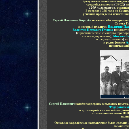
В
результате появилась жидкост
средней дальности
(
БРСД
)
н
1200 километров
,
оснащён
2 февраля 1956 года на
Семипа
успешно проведены испытания
Сергей Павлович Королёв
показал себя незаурядн
Совета Г
в
который входили
:
Владимир Пав
Валентин Петрович Глушко
(
жидкостны
(
гироскопические командные прибор
системы управления
)
,
Михаил Се
и радиоуправ
ления
)
и
с
и
радиофизики
А
принимавший
Сергей Павлович
нашёл поддержку
в
высоких кругах
Фёдоровичем
и
артиллерийских частей
под
ком
а также
коллективов НИ
поли
Основное королёвское направление было связано
межконтин