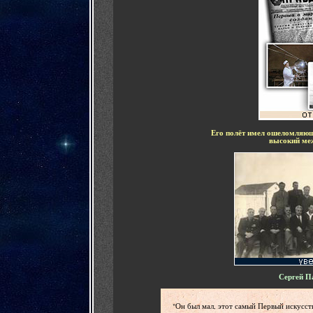
Его полёт имел ошеломляющ
высокий ме
Сергей П
"Он был мал, этот самый Первый искусст