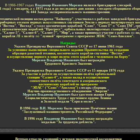
В 1966-1967 годах
В
ладимир Иванович Морозов
являлся бригадиром слесарей
,
1 года) - слесарем, а с 1971 года и до последнего дня жизни - слесарем-сборщиком сбор
№ 444 Завода экспериментального машиностроения
.
технической позиции космодрома "Байконур"
,
участвовал
в
работах заводской брига
приборных отсеков
первых искусственных спутников Земли
и
первых пилотируемых ко
й
"Восток"
,
"Восход"
а также
космических кораблей
"Союз"
,
"Союз Т"
и
"Союз ТМ", гр
 автоматических кораблей "Прогресс"
, орбитальных пилотируемых станций "Салют",
, "Салют-5", "Салют-6", "Салют-7", "Мир", а также
принимал участие
в
работах
по
по
корабля Л1
к
полёту
по
"лунной" программе
и
программе ЭПАС "Союз-Аполлон".
Н
аграды
:
Указом Президиума Верховного Совета СССР
от
17 июня 1961 года
За
успешное выполнение специального задания Правительства по созданию
образцов ракетной техники, космического корабля-спутника "Восток"
и осуществление первого в мире полета этого корабля с человеком на борту"
Морозов Владимир Иванович
был награждён
Трудового Красного Знамени
.
Указом Президиума Верховного Совета СССР
от
15 января 1976
года
За участие в работе по осуществлению полёта орбитальной
станции "Салют-4"
, а также вклад в осуществление
совместного полёта советского и американского
космических кораблей по программе
"ЭПАС" ("Союз"-"Аполлон")
слесарь-сборщик
Научно-производственного объединения "Энергия"
Морозов Владимир Иванович
был удостоен звания Героя
Социалистического Труда с вручением ордена Ленина
и Золотой медали "Серп и молот".
В 1996 году
В.И. Морозову
было присвоено Почётное звание
"Заслуженный машиностроитель Р
оссийской Федерации".
В 1996 году
Владимир Иванович
был также награждён
медалью "За трудовую доблесть"
.
Ветеран
отрасли
,
стоявший у истоков пилотируемой космонавтики