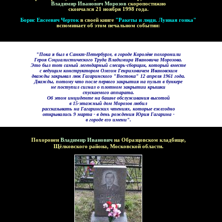
Владимир Иванович Морозов
скоропостижно
скончался
21
ноября
1998 года
.
Борис Евсеевич Черток
в своей книге
"Ракеты и люди. Лунная гонка"
вспоминает об этом печальном событии:
-
"
Пока я был в Санкт-Петербурге, в городе Королёве похоронили
Героя Социалистического Труда Владимира Ивановича Морозова.
Это был тот самый легендарный слесарь-сборщик, который вместе
с ведущим конструктором Олегом Генриховичем Ивановским
дважды закрывал люк Гагаринского "Востока" 12 апреля 1961 года.
Дважды, потому что после первого закрытия на пульт в бункере
не поступил сигнал о плотном закрытии крышки
спускаемого аппарата.
Об этом инциденте на башне обслуживания высотой
в 15-этажный дом Морозов любил
рассказывать на Гагаринских чтениях, которые ежегодно
открывались 9 марта - в день рождения Юрия Гагарина -
в городе его имени".
-
Похоронен
Владимир Иванович
на
Образцовском кладбище,
Щёлковского района,
Московской области.