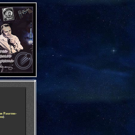
-
ия
Ракетно-
ти
)
.