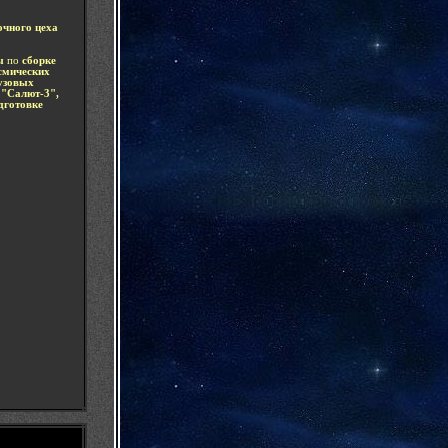
очного цеха
ды
по
сборке
смических
узовых
 "Салют-3",
дготовке