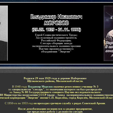
Герой Социалистического Труда;
Заслуженный машиностроитель
Российской Федерации;
Слесарь-сборщик завода
экспериментального машиностроения
Научно-производственного
объединения "Энергия"
Родился
29 мая 1929
года
в
деревне Набережное
Щёлковского района, Московской области
.
В 1948 году
Владимир Морозов
окончил ремесленное училище № 3
по
специальности "слесарь"
,
по
окончании которого он был распределён
на
Завод № 88 Государственного союзного Научно-исследовательского
 88 Министерства вооружения СССР
(
ныне - Завод экспериментального машиностроен
ической корпорации "Энергия" имени С.П. Королёва
,
город Королёв, Московской облас
С 1950-го по 1953 год
он проходил срочную службу
в
рядах Советской Армии
.
После демобилизации он вернулся
на
родное предприятие
,
где продолжил работу
в
должности слесаря
.