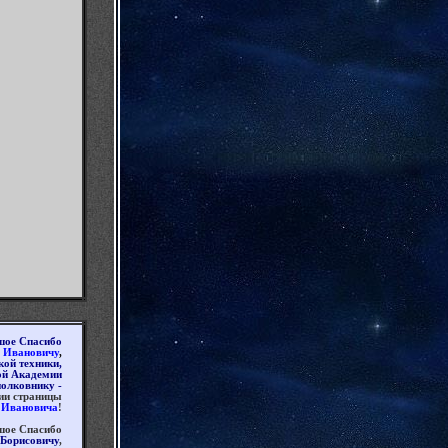
шое Спасибо
Ивановичу
,
ой техники,
ой Академии
полковник
у -
ии страницы
 Ивановича
!
шое Спасибо
Борисовичу
,