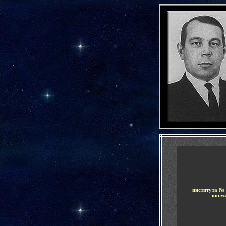
-
-
института №
косм