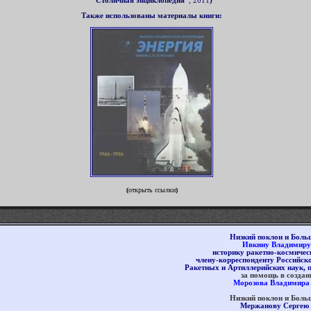
"Столичная энциклопедия"
, 2011
)
Также использованы материалы книги
:
(
открыть ссылки
)
Низкий поклон и Боль
Ивкину
Владимиру
историк
у
ракетно-космическ
член
у
-корреспондент
у
Российск
Ракетных и Артиллерийских наук, 
за помощь в
создан
Морозова Владимира
Низкий поклон и Боль
Мержанову Сергею 