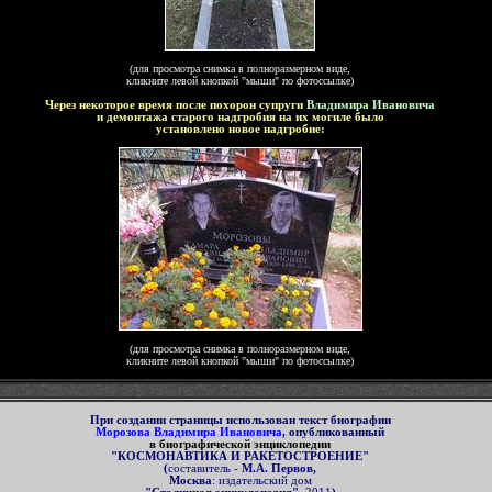
(для просмотра снимка в полноразмерном виде,
кликните левой кнопкой "мыши" по фотоссылке)
Через некоторое время после похорон супруги
Владимира Ивановича
и демонтажа старого надгробия на их могиле было
установлено новое надгробие:
(для просмотра снимка в полноразмерном виде,
кликните левой кнопкой "мыши" по фотоссылке)
П
ри создании страницы использован
текст биографии
Морозова Владимира Ивановича
, опубликованный
в
биографической энциклопедии
"КОСМОНАВТИКА И РАКЕТОСТРОЕНИЕ"
(
составитель -
М.А. Первов
,
Москва
: издательский дом