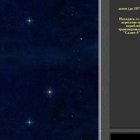
затем (до 197
Находясь
на
агрегатно-
корабле
транспортных
"Салют-4"
-