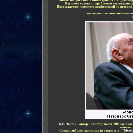
комиссии при Совете Министров СССР
,
руковод
Научного совета
по
проблемам управления 
Председателем комитета конференций
по
истории
пионеров освоения космическ
Б.Е. Черток
-
автор
и
соавтор более 200 научных
многие 
Среди наиболее значимых из открытых -
"Метод