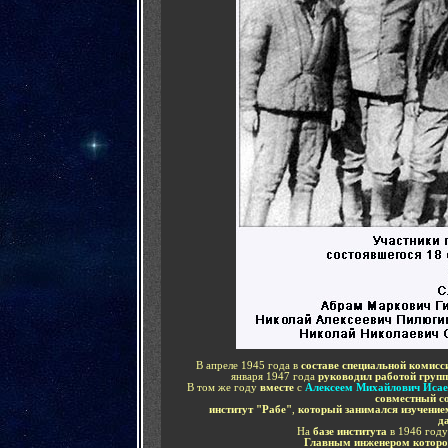
В апреле 1945 года в
составе специальной комисс
января 1947 года
руководил работой групп
В том же году
вместе
с
Алексеем Михайлович Иса
совместный с
институт "Рабе"
,
который занимался изучени
д
На
базе института
в 1946 год
Главным инженером
котор