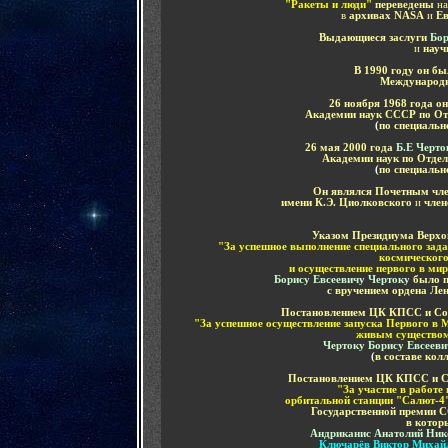
"Ракеты и люди"
переведены
н
в
архивах
NASA
и
Ев
Выдающиеся заслуги
Бор
и
науч
В 1990 году он б
Международн
26 ноября 1968 года о
Академии наук СССР по От
(
по специальн
26 мая 2000 года
Б.Е Черто
Академии наук по Отдел
(
по специальн
Он являлся Почетным чле
имени К.Э. Циолковского
и
член
Указом Президиума Верх
"За успешное выполнение специального зада
космического
и осуществление первого в мир
Борису Евсеевичу Чертоку
было п
с вручением
ордена Ле
Постановлением ЦК КПСС и Со
"За успешное осуществление запуска Первого в М
живым существо
Чертоку
Борису Евсеев
(
в составе кол
Постановлением ЦК КПСС и Со
"За участие в работе
орбитальной станции "Салют-4
Государственной премии С
в котор
Андриканис Анатолий Ник
Ключарёв Виктор Михай