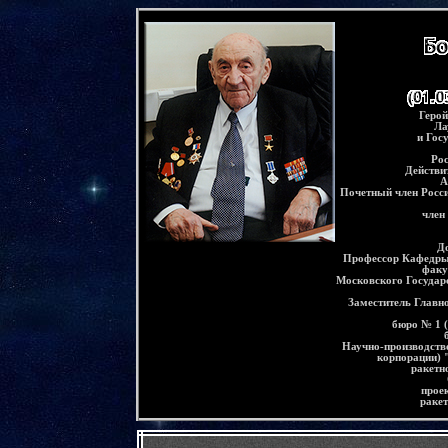
-
Герой
Ла
и Гос
Ро
Действи
А
Почетный член Росс
член
Д
Профессор
К
афедры
факу
Московского Государс
Заместитель Главно
бюро № 1 
Научно-производств
корпорации) 
ракетн
прое
ракет
-