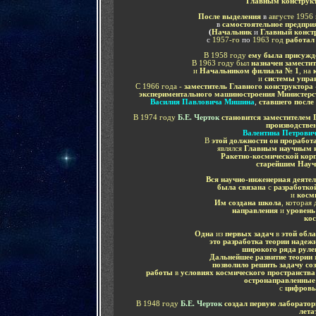
Главным конструк
После выделения
в
августе 1956 
в
самостоятельное предпри
(
Начальник
и
Главный конст
с
1957-го
по
1963 год
работал
В 1958 году
ему была присужде
В 1963 году был
назначен замести
и
Начальником филиала № 1
, на
и
системы управ
С 1966 года -
заместитель Главного конструктора
экспериментального машиностроения Министе
Василия Павловича Мишина
,
ставшего после
В 1974 году
Б.Е. Черток
становится заместителем
производстве
Валентина Петрови
В
этой должности он проработ
являлся
Главным научным к
Ракетно-космической кор
старейшим Науч
Вся научно-инженерная деятел
была связана
с
разработко
и
косм
Им создана школа
, которая 
направления
и
уровень
кос
Одна
из
первых задач
в
этой обла
это разработка теории надеж
широкого ряда руле
Дальнейшее развитие теории
позволило решить задачу с
работы
в
условиях космического пространства
остронаправленные
с
цифровы
В 1948 году
Б.Е. Черток
создал первую лаборато
лета