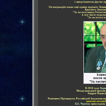
и
представители других
о
Он награждён также ещё одним орденом Ленин
Красного Знамен
"За заслуги перед Отечест
в том числе медал
"За заслуги в 
В 2010 году
Бори
Международной премии 
Андрея Первозв
Решением Президиума Российской Академии н
ракетно-космич
Б.Е. Чертоку
присуждена 