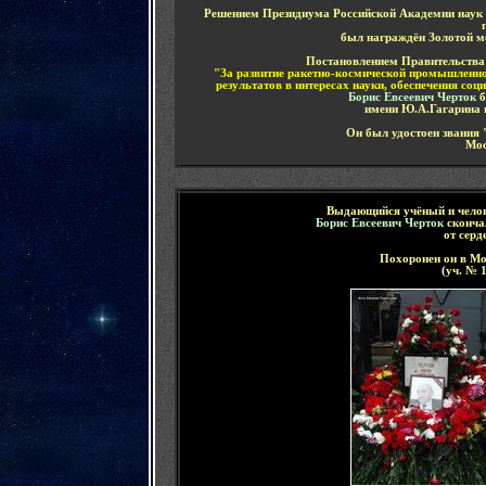
Решением Президиума Российской Академии наук
был награждён Золотой м
Постановлением Правительства 
"За развитие ракетно-космической промышленнос
результатов в интересах науки, обеспечения со
Борис Евсеевич Черток
б
имени Ю.А.Гагарина в
Он был удостоен звания
Мос
Выдающийся
учёный и чело
Борис Евсеевич Черток
сконча
от серд
Похоронен он в Мо
(
уч. № 