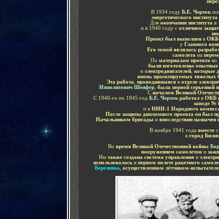
пере
В 1934 году
Б.Е. Черток
по
энергетического института
Для
окончания института
в 
и в 1940 году с
отличием защит
ин
Проект был выполнен
в
ОКБ 
у
Г
лавного кон
Его темой являлась разрабо
самолета
на
перем
По
материалам проекта
во
были изготовлены опытные
и
электродвигателей
,
которые 
вновь проектируемых тяжелых 
Эта работа
,
проводившаяся
в
отделе электр
Ипполитович Шенфер
,
была первой серьезной 
С
началом Великой Отечест
С 1940-го по 1945 год
Б.Е. Черток
работал
в
ОКБ п
заводе № 
и в
НИИ-1 Народного комисс
После защиты дипломного проекта он был п
Начальником бригады
и
впоследствии назначен 
В ноябре 1941 года
вместе
с
в
город Били
Во
время Великой Отечественной войны
Бор
вооружением самолетов
и
зажи
Им
также создана система управления
и
электри
использовалась
в
первом полете ракетного самоле
Березняка
,
осуществленном лётчиком-испытател