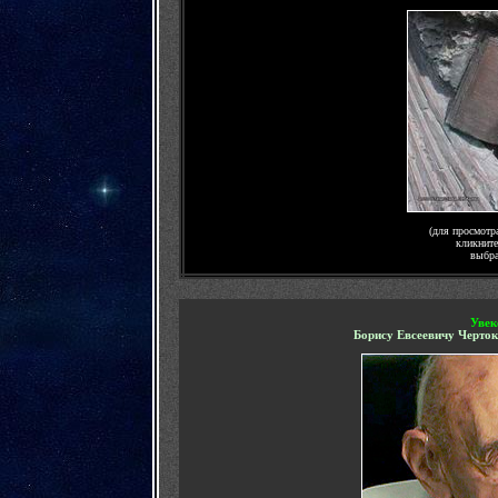
(для просмотр
кликните
выбра
Увек
Борису Евсеевичу Черто