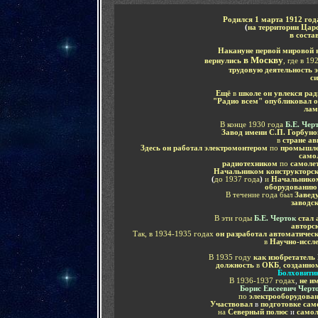
Родился
1
марта 1912 год
(
на территории Цар
в соста
Накануне первой мировой
в
Москву
вернулись
,
где в 19
трудовую деятельность 
си
Ещё
в
школе он увлекся ра
"Радио всем" опубликовал о
лам
В конце 1930 года
Б.Е. Чер
Завод имени С.П. Горбуно
в
стране а
Здесь он работал электромонтером
по
промышле
само
радиотехником
по
самоле
Начальником конструкторс
(
до 1937 года
)
и
Начальником
оборудовани
В течение года
был
Завед
заводс
В эти годы
Б.Е. Черток
стал 
авторс
Так, в 1934-1935 годах
он разработал автоматичес
в
Научно-иссл
В 1935 году
как изобретатель
должность
в
ОКБ
,
созданно
Болховити
В 1936-1937 годах
,
не и
Борис Евсеевич Черт
по
электрооборудован
Участвовал
в
подготовке сам
на
Северный полюс
и
самол