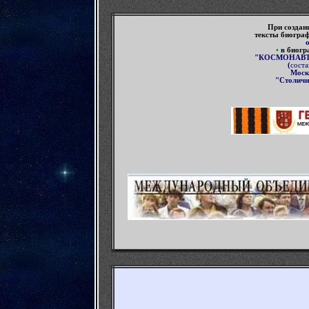
П
ри создан
тексты биогра
•
в
биогр
"КОСМОНАВТ
(
соста
Моск
"Столичн