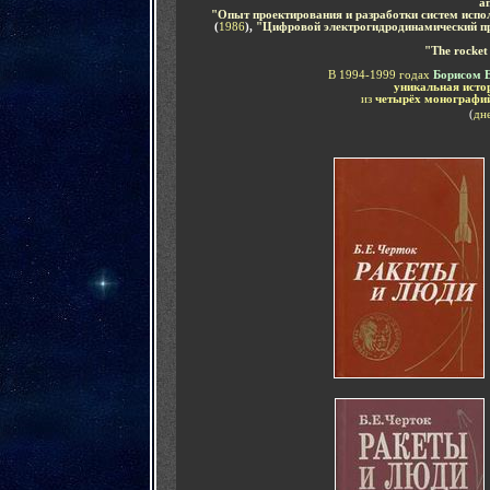
а
"Опыт проектирования и разработки систем исп
(
1986
),
"Цифровой электрогидродинамический пр
"The rocket 
В 1994-1999 годах
Борисом Е
уникальная исто
из
четырёх монографи
(
дн