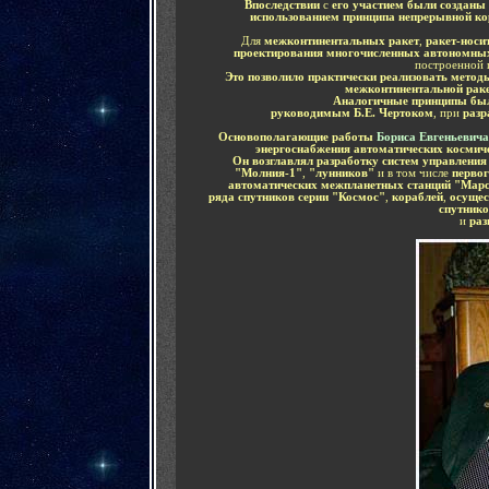
Впоследствии
с
его участием были созданы
использованием принципа непрерывной ко
Для
межконтинентальных ракет
,
ракет-носи
проектирования многочисленных автономны
построенной
Это позволило практически реализовать метод
межконтинентальной раке
Аналогичные принципы бы
руководимым Б.Е. Чертоком
, при
разр
Основополагающие работы
Бориса Евгеньевич
энергоснабжения автоматических космич
Он возглавлял разработку систем управлени
"Молния-1"
,
"лунников"
и в том числе
первог
автоматических межпланетных станций
"Марс
ряда спутников серии "Космос"
,
кораблей
,
осущес
спутнико
и
раз