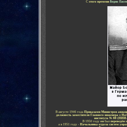
С
этого времени
Борис Евсе
В августе 1946 года
Приказами Министров авиац
должность заместителя Главного инженера
и
Нач
института № 88 (НИИ-
В 1950 году
он
был
переведён
н
а в 1951 году -
Начальника отдела систем упра