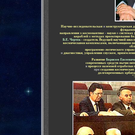
Научно-исследовательская
и
конструкторская д
фундаме
направления
в
космонавтике
-
науки
о
системах 
кораблей
и
методах проектирования бо
Б.Е. Черток
- создатель Ведущей научной шко
космическими комплексами
,
включающими под
сбл
программно-логического управ
и
диагностики
,
управления спуском
,
приземлен
Развитие
Борисом Евсеевич
современных средств вычислит
в
процессе наземной отработки
при
создании космических
долговременных орбита
"