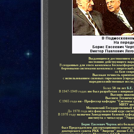
Выдающимся достижением оте
постоянно действующего нар
В
созданных для этого комплекса бесплатформ
бортовыми системами комплекса
и
энергоснаб
на
базе сов
Высокая точность ориент
с
использованием силовых гироскопов
(гирод
народнохозяйственные иссле
Более
50-ти лет
Б.Е.
В 1947-1949 годах
им
был разработан
и
впервые 
Высших инжен
Высшем Техническ
С 1965 года
он
-
Профессор кафедры "Системы а
МВТУ име
Московский Государственный т
До 1978 года
вёл факультетский курс сист
В 1978 году
назначен Заведующим базовой кафед
института
и
читал курс "Упр
Борис Евсеевич
Черток
вёл больш
был Председателем диссертационного совета
п
докторского совета РКК "Энергия" имени С.П.