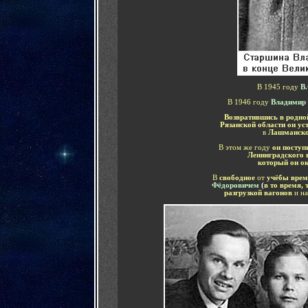
В 1945 году
В
В 1946 году
Владимир
Возвратившись в родно
Рязанской области он ус
в
Лашманско
В этом же году
он п
оступ
Ленинградского 
который он о
В
свободное
от
учёбы вре
Фёдоровичем
(
в то время, 
разгрузкой вагонов
и н