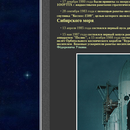
....
•
17 декабря 1980 года
были приняты
на
воору
1ООУТТХ
с
жидкостными ракетами стратегическ
....
•
28 сентября 1983 года
с помощью ракеты-носи
спутника "Космос-1500"
,
целью которого являлс
Сибирского моря
.
....
•
13 апреля 1985 года
состоялся первый пуск д
....
•
15 мая 1987 года
состоялся первый запуск ра
аппаратом "Полюс"
, а 15 ноября 1988 года
состо
полёт Орбитального космического корабля "Бу
носителем
.
Боковые ускорители ракеты-носите
Фёдоровича Уткина
.