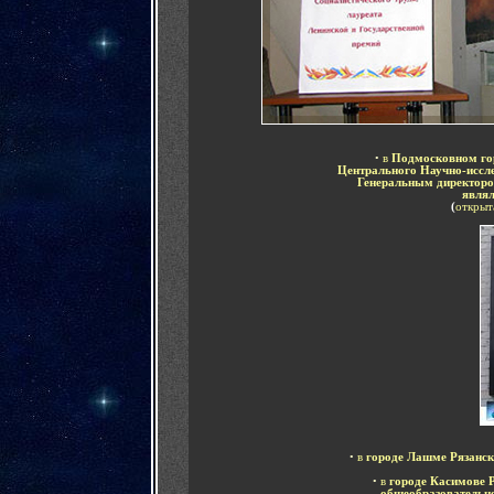
•
в
Подмосковном го
Центрального Научно-иссл
Генеральным директоро
являл
(
открыт
•
в
городе
Лашме Рязанск
•
в
городе
Касимове Р
общеобразовательн