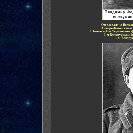
Он воевал
: на
Волхо
Северо-Кавказском
Южном
и
4-м Украинском 
3-м Белорусском ф
1-м Белору