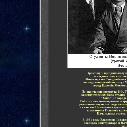
Практику
и
преддипломную
исследовательском ин
Министерства Вооружённых
исследовательский институт 
город Королёв Москов
По
окончании института
В.Ф. 
конструкторских бюро страны 
"Южное"
)
в
городе
Работал там инженером-констр
различные научно-исследовател
в
качестве Начальника группы
,
заместителя Главного конс
Начальника отдела
,
В 1961 году
Владимир Фёдоро
Главного конструктора
и
Нач
по