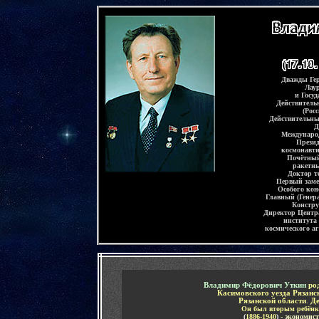
-
Дважды
Ге
Лау
и Госу
Действитель
(Рос
Действительн
Д
Междунаро
Презид
космонавти
Почётный
ракетн
Доктор т
.
Первый заме
.
Особого кон
,
Главный (Генер
,
Констр
,
Директор Центра
,
института
,
космического 
,
-
Владимир Фёдорович Уткин
ро
Касимовского уезда Рязанс
Рязанской области
.
Де
Он был вторым ребёнк
(
1886-1940
)
-
экономист