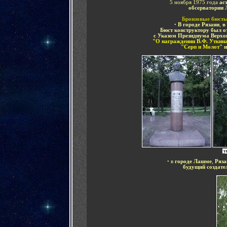
5 ноября 1975 года
ас
обсерватории
Бронзовые бюст
•
В городе Рязани
,
в
Бюст конструктору был от
с Указом Президиума Верх
"О награждении В.Ф. Уткина
"Серп и Молот"
и
у
•
в
городе
Лашме
,
Ряза
будущий создате