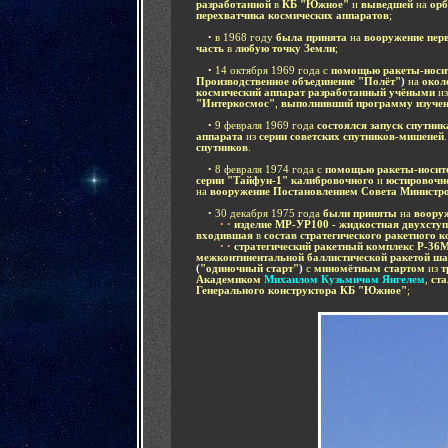
разработанной
в
КБ "Южное"
и
выведшей
на
орб
перехватчика космических аппаратов
;
....
•
в 1968 году
была принята
на
вооружение пер
часть
в
любую точку Земли
;
....
•
14 октября 1969 года с
помощью ракеты-носи
Производственное объединение "Полёт"
)
на
окол
космический аппарат разработанный учёными
и
"Интеркосмос"
,
выполнивший программу изучен
....
•
9 февраля 1969 года
состоялся запуск спутни
аппарата
из
серии советских спутников-мишеней
.
спутников
.
....
•
8
февраля 1974 года с
помощью ракеты-носите
серии "Тайфун-1" калибровочного
и
юстировочн
на
вооружение Постановлени
ем
Совета Министр
....
•
30 декабря 1975 года
были приняты
на
воору
........
• •
изделие МР-УР100 - жидкостная двухсту
входившая
в
состав стратегического ракетного 
........
• •
стратегический ракетный комплекс
Р-36
межконтинентальной баллистической ракетой ш
(
"одиночный старт"
)
с
миномётным стартом
из
т
Академиком
Михаилом Кузьмичом Янгелем
,
ста
Генерального конструктора КБ "Южное"
;