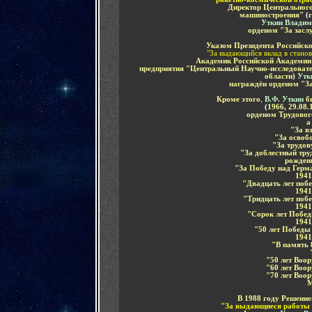
Директор Центрального
машиностроения"
(
Уткин Влади
орденом "За заслу
Указом Президента Российско
"За выдающийся вклад в станов
Академик Российской Академии
предприятия "Центральный Научно-исследоват
области
)
Утк
награждён
орденом "За
Кроме этого
,
В.Ф. Уткин
бы
(
1966, 29.08.
орденом Трудовог
а
"За в
"За осво
"За трудов
"За доблестный труд
рожден
"За Победу над Герм
1941
"Двадцать лет поб
1941
"Тридцать лет поб
1941
"Сорок лет Побед
1941
"50 лет Победы
1941
"В память
"50 лет Во
"60 лет Во
"70 лет Во
М
В 1988 году Решени
"З
а выдающиеся работы 