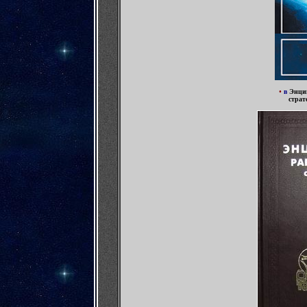
•
в
Энци
страт