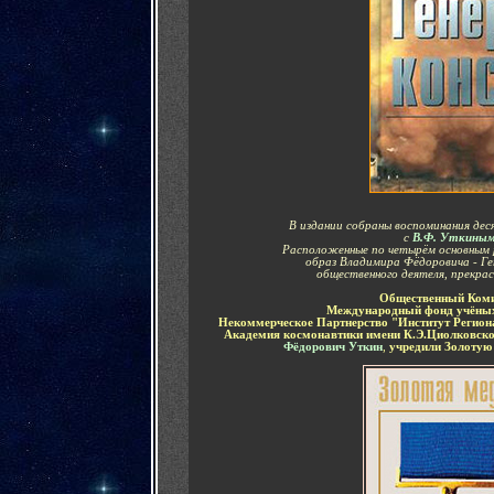
В издании собраны воспоминания дес
с
В.Ф. Уткины
Расположенные по четырём основным 
образ Владимира Фёдоровича - Ген
общественного деятеля, прекрас
Общественный Коми
Международный фонд учёны
Некоммерческое Партнерство "Институт Регион
Академия космонавтики имени К.Э.Циолковск
Фёдорович Уткин
,
учредили Золотую