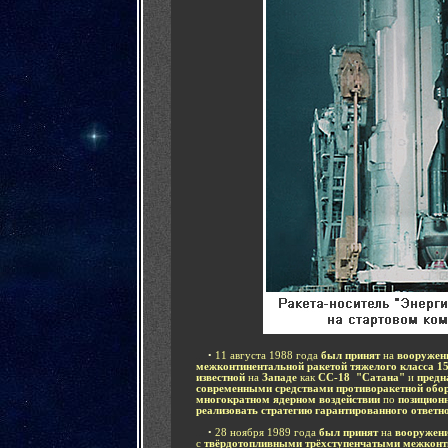
....
•
11 августа 1988 года
был принят
на
вооружен
межконтинентальной ракетой тяжелого класса 
известной
на
Западе
как
СС-18 "Сатана"
и
предн
современными средствами противоракетной обо
многократном ядерном воздействии
по
позицион
реализовать стратегию гарантированного ответн
....
•
28 ноября 1989 года
был принят
на
вооружени
с
твёрдотопливными трёхступенчатыми межкон