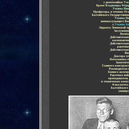
и
домохозяйки
Утк
Кроме
Владимира Фёдо
Уткина Ник
Профессора, в течение 19-
Балтийского Государственн
Уткина Пе
военнослужащего В
и
Уткина Ал
Лауреата Ленинской п
Заслуженно
Почёт
Действительн
космонавтик
Действительн
ракетны
Действительн
Ин
Доктора те
Начальника о
Заместите
Главного конструкт
Руководителя с
Боевого железн
Ракетных войс
преподавателя
и технических компл
Факультета 
Балтийского 
универс