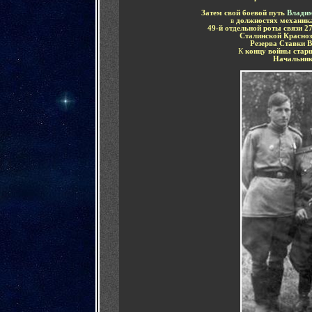
Затем свой боевой путь
Влади
в
должностях механик
49-й отдельной роты связи
2
Сталинской Красноз
Резерва Ставки 
К
концу войны ста
Начальник