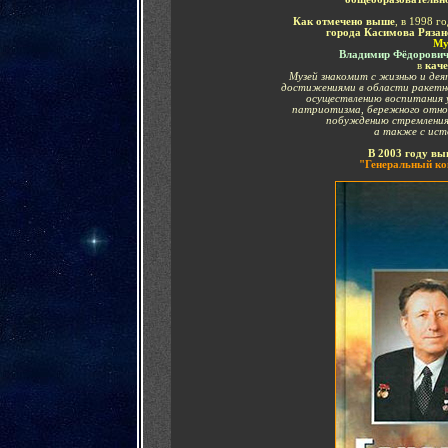
Как отмечено выше
, в
1998 го
города Касимова Рязан
М
Владимир Фёдорови
в
каче
Музей знакомит с жизнью и де
достижениями в области ракетн
осуществлению воспитания у
патриотизма, бережного отнош
побуждению стремления к
а также с ист
В 2003 году 
"Генеральный кон