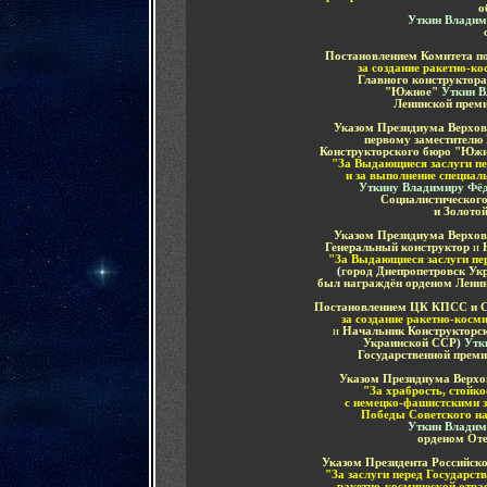
о
Уткин Влади
Постановлением Комитета по
за создание ракетно-к
Главного конструктора
"Южное"
Уткин В
Ленинской преми
Указом Президиума Верхов
первому заместителю
Конструкторского бюро "Юж
"За Выдающиеся заслуги пе
и за выполнение специал
Уткину Владимиру Фё
Социалистического
и Золото
Указом Президиума Верхов
Генеральный конструктор
и
Н
"За Выдающиеся заслуги пер
(
город Днепропетровск Ук
был награждён орденом Ленин
Постановлением ЦК КПСС и Со
за создание ракетно-косм
и
Начальник Конструкторс
Украинской ССР
)
Утк
Государственной преми
Указом Президиума Верхов
"За храбрость, стойк
с немецко-фашистскими з
Победы Советского на
Уткин Владим
орденом Оте
Указом Президента Российско
"За заслуги перед Государст
ракетно-космической отра