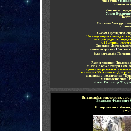
Академик
Уткин В
Золотой ме
Решением Городс
Уткин Владимир
"Почётн
Он также был удостоен
Касимо
Указом Президента Укр
"За выдающийся вклад в созд
международного сотрудни
с 10-летием первог
Директор Центрального
машиностроения
(
Российск
был награждён Памятны
Распоряжением Председат
№ 1459-р от 8 октября 1998 
и развитие ракетно-космическ
и в связи с 75-летием со Дня рож
унитарного предприятия "Цен
машиностроения" Ро
Уткин Владимир Фёдоро
-
Выдающийся
конструктор
,
орган
Владимир Фёдорович 
Похоронен он в Москве
рядо