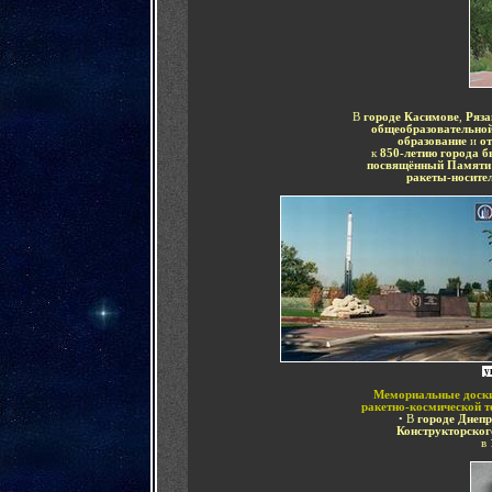
В
городе
Касимове
,
Ряза
общеобразовательно
образование
и
о
к
850-летию города 
посвящённый Памят
ракеты-носите
у
Мемориальные доски
ракетно-космической т
•
В
городе Днеп
Конструкторско
в 