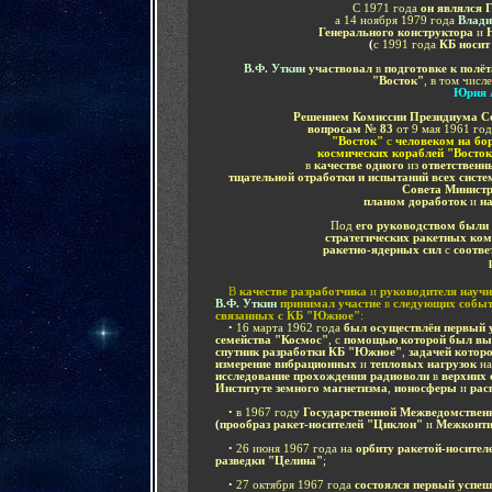
С 1971 года
он являлся 
а 14 ноября 1979 года
Влад
Генерального конструктора
и
Н
(
с 1991 года
КБ носит
В.Ф. Уткин
участвовал
в
подготовке к полё
"Восток"
, в том числ
Юрия А
Решением Комиссии Президиума С
вопросам № 83
от 9 мая 1961 го
"Восток"
с
человеком на бор
космических кораблей "Восто
в
качестве одного
из
ответственн
тщательной отработки и испытаний всех систе
Совета Минист
планом доработок
и
н
Под
его руководством были
стратегических ракетных ко
ракетно-ядерных сил
с
соотв
....
В
качестве разработчика
и
руководителя научн
В.Ф. Уткин
принимал участие
в
следующих событ
связанных с КБ "Южное"
:
....
•
16 марта 1962 года
был осуществлён первый 
семейства "Космос"
, с
помощью которой был вы
спутник разработки КБ "Южное"
,
задачей котор
измерение вибрационных
и
тепловых нагрузок
н
исследование прохождения радиоволн
в
верхних 
Институте земного магнетизма
,
ионосферы
и
рас
....
•
в 1967 году
Государственной Межведомствен
(
прообраз ракет-носителей "Циклон"
и
Межконтин
....
•
26 июня 1967 года на
орбиту ракетой-носите
разведки "Целина"
;
....
•
27 октября 1967 года
состоялся первый успеш