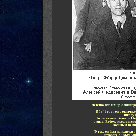
Детство
Владимир Уткин
пр
Р
В 1941 году
он
с
отличие
школу
После начала Великой От
в
ряды Рабоче-крестьянск
военным коми
Тут же он был направлен
которого он был на