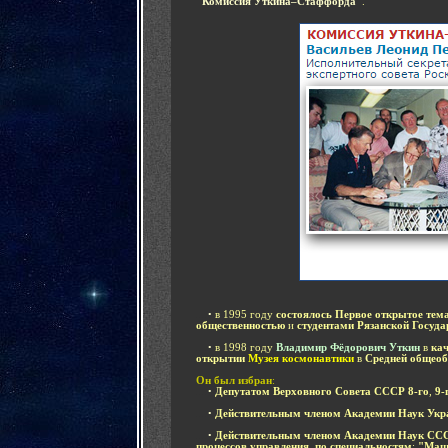
"Комиссия Уткина–Стаффорда"
.
....
•
в
1995 году
состоялось Первое открытое тем
общественностью
и
студентами Рязанской Госуд
....
•
в
1998 году
Владимир Фёдорович Уткин
в
ка
открытии
Музея космонавтики
в
Средней общеоб
Он
был избран
:
....
•
Депутатом Верховного Совета СССР
8-го
,
9-
....
•
Действительным членом Академии Наук Ук
....
•
Действительным членом Академии Наук СС
процессов управления
,
по специальностям
:
"Маши