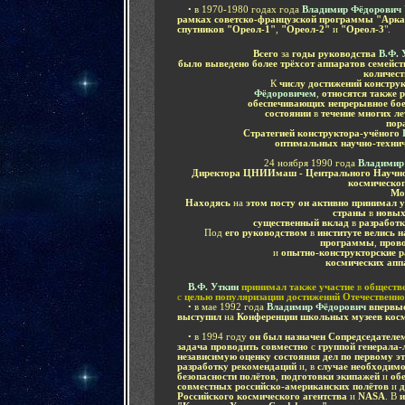
....
•
в 1970-1980 годах года
Владимир Фёдорович 
рамках советско-французской программы "Арк
спутников "Ореол-1"
,
"Ореол-2"
и
"Ореол-3
".
Всего
за
годы руководства
В.Ф.
было выведено более трёхсот аппаратов семейс
количест
К
числу достижений констру
Фёдоровичем
,
относятся также 
обеспечивающих непрерывное бое
состоянии
в
течение многих ле
пор
Стратегией конструктора-учёного
оптимальных научно-техни
24 ноября 1990 года
Владимир
Директора ЦНИИмаш - Центрального Научно-
космическог
Мо
Находясь
на
этом посту он активно принимал у
страны
в
новых
существенный вклад
в
разработ
Под
его руководством
в
институте велись 
программы
,
прово
и
опытно-конструкторские 
космических апп
....
В.Ф. Уткин
принимал также
участие
в
обществ
с
целью популяризации достижений Отечественн
....
•
в
мае 1992 года
Владимир Фёдорович
впервы
выступил
на
Конференции школьных музеев кос
....
•
в
1994 году
он был назначен Сопредседателе
задача проводить совместно
с
группой генерала
независимую оценку состояния дел по первому 
разработку рекомендаций
и, в
случае необходимо
безопасности полётов
,
подготовки экипажей
и
обе
совместных российско-американских полётов
и
Российского космического агентства
и
NASA
. В
и