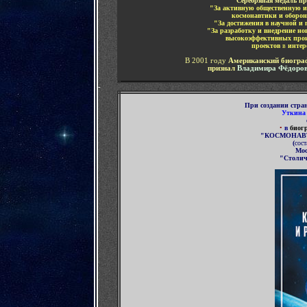
Серебряная медаль пр
"За активную общественную и
космонавтики и оборо
"
За достижения в научной и
"За разработку и внедрение но
высокоэффективных прои
проектов
в
интер
В 2001 году
Американский биогра
признал
Владимира Фёдоров
-
При
создании стра
Уткина
•
в
биог
"КОСМОНАВ
(
сост
Мос
"Столич