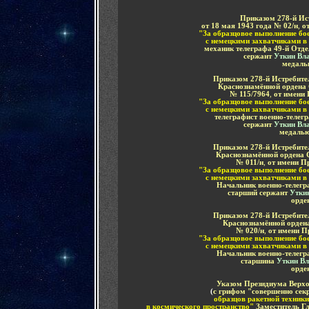
Приказом 278-й Ис
от 18 мая 1943 года № 02/н
,
от
"За образцовое выполнение бо
с немецкими захватчиками в
механик телеграфа 49-й Отд
сержант
Уткин Вл
медаль
Приказом 278-й Истребите
Краснознамённой ордена 
№ 115/7964
,
от имени
"За образцовое выполнение бо
с немецкими захватчиками в
телеграфист военно-телег
сержант
Уткин Вл
медалью
Приказом 278-й Истребите
Краснознамённой ордена С
№ 011/н
,
от имени П
"За образцовое выполнение бо
с немецкими захватчиками в
Начальник военно-телегр
старший сержант
Утки
орде
Приказом 278-й Истребите
Краснознамённой ордена
№ 020/н
,
от имени П
"За образцовое выполнение бо
с немецкими захватчиками в
Начальник военно-телегр
старшина
Уткин В
орде
Указом Президиума Верхо
(
с грифом "совершенно сек
образцов ракетной техники
в космического пространство"
Заместитель Г