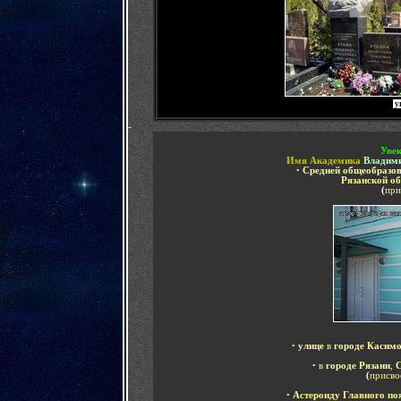
у
-
Уве
Имя Академика
Владими
•
Средней общеобразов
Рязанской о
(
при
•
улице
в
городе Касим
•
в
городе Рязани
,
С
(
присво
•
А
стероиду Главного по