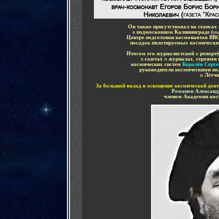
Он также присутствовал на сеансах
в
подмосковном Калининграде
(
ны
Центре подготовки космонавтов ВВ
посадок пилотируемых космически
Итогом его журналистской
и
репортё
в
газетах
и
журналах
,
героями 
космических систем
Королёв Серг
руководители космическими по
и
Лётч
За большой вклад в освещение космической деят
Романов Александ
членом Академии кос