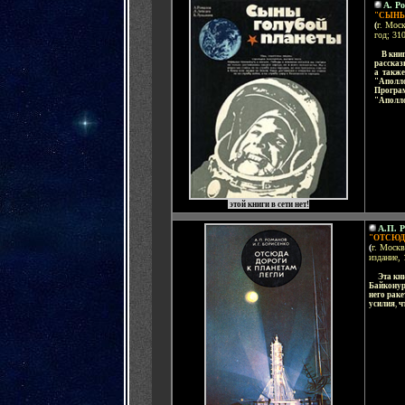
А. Р
"СЫНЫ
(
г. Мос
год; 310
....
В кни
рассказ
а также
"Аполл
Програ
"Аполл
этой книги в сети нет!
А.П. 
"ОТСЮД
(
г. Москв
издание, 
.....
Эта кн
Байкону
него рак
усилия
,
ч