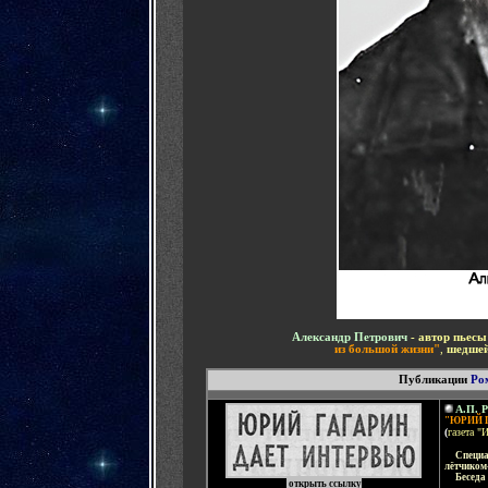
Александр Петрович
- автор пьес
из большой жизни"
,
шедше
Публикации
Ро
А.П. 
"ЮРИЙ 
(
газета "
.....
Специ
лётчиком
.....
Беседа
открыть ссылку