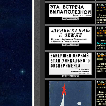
А.П. 
"ЭТА В
(
газета "
.....
Специ
лётчиком
открыть ссылку
где он п
космичес
А.П. 
"ПРИВЫ
ВИТАЛИ
(
газета "
.....
С
пеци
Андриян
открыть ссылку
реабилит
"Союз-9
А.П. 
"ЗАВЕР
(
газета "
.....
О заве
автомати
беседует
скрыто
- 
открыть ссылку
А.П. 
"КОСМО
(
г. Москв
....
Данное
дневника
....
В нём р
пространс
о новых 
....
В восем