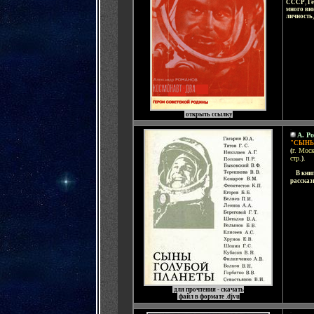
СССР
,
Ге
много вн
личность
открыть ссылку
-
А. Р
"СЫНЫ
(
г. Моск
стр.
)
.
....
В кни
рассказ
для прочтения - скачать
файл в формате .
djvu
-