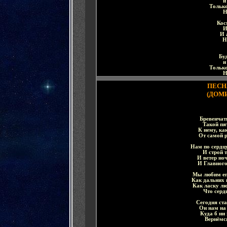
и
Только
Н
Кос
И
И 
Н
Буд
и
Только
Н
ПЕСН
(ДОМ
Бревенчат
Такой пя
К нему, ка
От самой р
Нам по сердцу
И строй т
И ветер но
И Главного
Мы любим ег
Как дальних 
Как ласку лю
Что серд
Сегодня ст
Он нам на 
Куда б ни 
Вернёмся