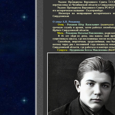
.....
Указом Президиума Верховного Совета СССР
перечислены из Челябинской области в Свердловск
.....
Указом Президиума Верховного Совета РСФСР от
его историческое название - Екатеринбург
.
.....
Несмотря на возвращение исторического и
Свердловская
.
-
О семье А.П. Романова
:
.....
Отец
-
Романов Пётр Васильевич
(
скончался 
срочную службу в армии
,
затем работал лесообъе
Ирбите Свердловской области
.
.....
Мать
-
Романова Наталья Павлиновна
,
родилас
.....
В 16 лет уйдя из дома
,
она нашла свой вр
существовала школа
,
где послушницы могли получи
.....
Способная
,
энергичная
,
трудолюбивая
,
она бы
потому через два с половиной года покинула мон
Свердловской области
,
где работала в конторе сел
.....
Супруга
-
Прудникова Белла Максимовна
(
04.07