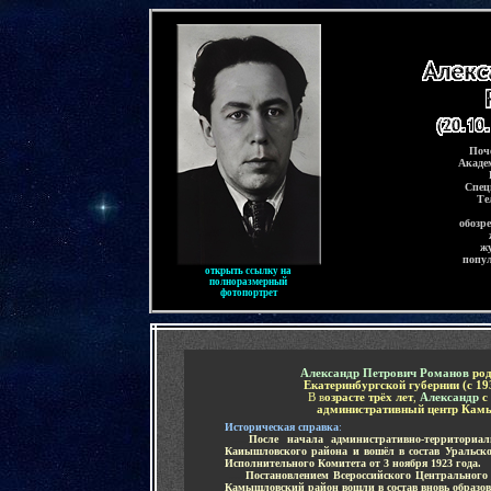
-
Поч
Акаде
Спец
Те
обозр
ж
попу
открыть ссылку на
полноразмерный
фотопортрет
-
Александр Петрович Романов
ро
Екатеринбургской губернии (с 19
В в
озрасте трёх лет
,
Александр
с
административный центр Камы
И
сторическая справка
:
.....
После начала административно-территориа
Каиышловского района и вошёл в состав Уральско
Исполнительного Комитета от 3 ноября 1923 года.
.....
Постановлением Всероссийского Центрального 
Камышловский район вошли в состав вновь образов