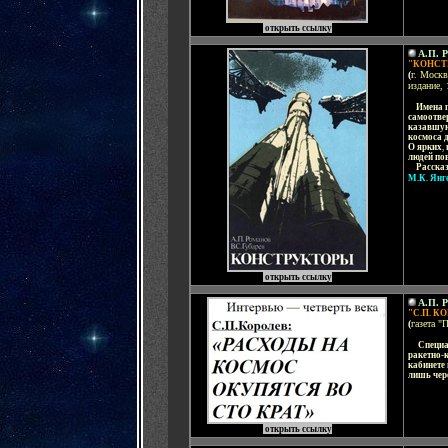
открыть ссылку
А.П. 
"КОНСТ
(
г. Москв
издание, 
....
Имена г
самоотве
казавшую
космоса 
О ярких
,
людей по
....
Расска
М.К. Янг
открыть ссылку
А.П. 
"С.П. 
(
газета "
.....
Специа
ракетно-
кабинете
лишь чере
открыть ссылку