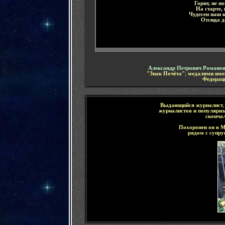
Горит, не п
На старте, 
Чудесен наш к
Отсюда д
Александр Петрович Романо
"Знак Почёта"
;
медалями имен
Федерац
Выдающийся
журналист
журналистов и популяриз
скончал
Похоронен он
в
М
рядом с супру