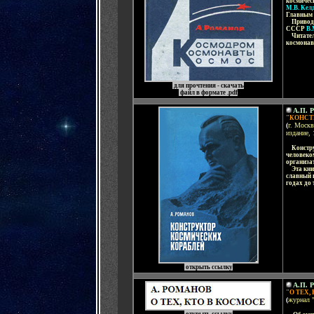
космичес
М.В. Ке
Главным 
....
Привод
СССР
В.
....
Читател
космонав
для прочтения - скачать
файл в формате .pdf
А.П. 
"КОНСТ
(
г. Москв
издание, 
....
Констру
человеко
организа
....
Эта кни
славный 
годах до 
открыть ссылку
А.П. 
"О ТЕХ,
(
журнал "