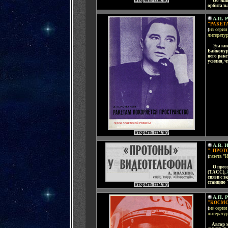
открыть ссылку
.....
Об эки
орбиталь
А.П. 
"РАКЕТ
(
из серии
литератур
.....
Эта кн
Байкону
него рак
усилия
,
ч
открыть ссылку
А.В. 
""ПРОТ
(
газета "
.....
О прес
(ТАСС)
,
связи с 
станцию 
открыть ссылку
А.П. 
"КОСМО
(
из серии
литератур
....
Автор э