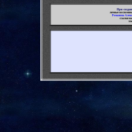
При
созда
личные воспомин
Романова Алекс
ссылки на
те