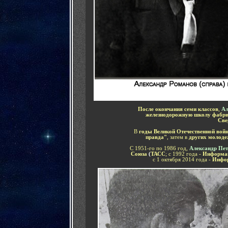
После окончания семи классов
,
Ал
железнодорожную школу фабри
Све
В
годы Великой Отечественной вой
правда"
, затем в
других молоде
С 1951-го по 1986 год,
Александр Пе
Союза
(
ТАСС
; с 1992 года -
Информац
с 1 октября 2014 года -
Инфор