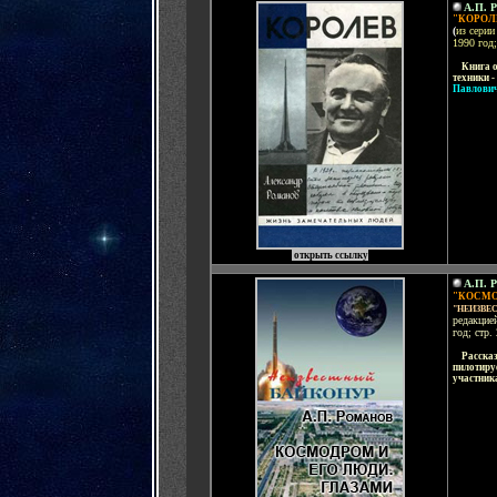
А.П. 
"КОРОЛ
(
из серии
1990 год;
....
Книга о
техники -
Павлович
открыть ссылку
А.П. 
"КОСМО
"НЕИЗВЕ
редакцие
год; стр.
....
Рассказ
пилотируе
участник