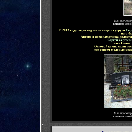
(для просмотр
кликните лево
В 2013 году, через год после смерти супруги
Сер
него б
Автором идеи памятника являетс
Сергей Сергеев
член Союза 
Основой композиции пос
его совсем молодые род
(для просмотр
кликните лево
-