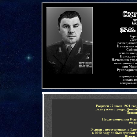
-
Геро
Лётч
разведывате
Начальник ш
Сибирс
исполняющи
Поисково-
Начальник упра
авиационной 
при Мини
Руководител
мероприяти
аппарато
генерал-ле
-
Родился 27 июня 1921 года
Бахмутского уезда, Донец
Донец
После окончания 8-л
стар
В
связи
с
поступлением
в
Тамб
в 1940 году
он был призван
Школу 