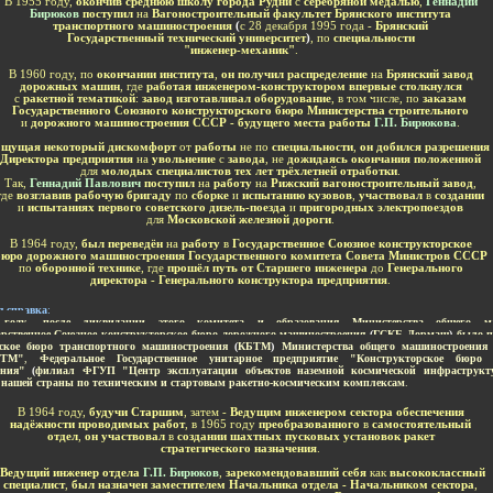
В 1955 году,
окончив среднюю школу города Рудни
с
серебряной медалью
,
Геннадий
Бирюков
поступил
на
Вагоностроительный факультет Брянского института
транспортного машиностроения
(
с 28 декабря 1995 года -
Брянский
Государственный технический университет
)
, по
специальности
"инженер-механик"
.
В 1960 году, по
окончании института
,
он получил распределение
на
Брянский завод
дорожных машин
, где
работая инженером-конструктором впервые столкнулся
с
ракетной тематикой
:
завод изготавливал оборудование
, в том числе, по
заказам
Государственного Союзного конструкторского бюро Министерства строительного
и
дорожного машиностроения СССР - будущего места работы
Г.П. Бирюкова
.
щущая некоторый дискомфорт
от
работы
не по
специальности
,
он добился разрешения
Директора предприятия
на
увольнение
с
завода
, не
дожидаясь окончания положенной
для
молодых специалистов тех лет трёхлетней отработки
.
Так,
Геннадий Павлович
поступил
на
работу
на
Рижский вагоностроительный завод
,
где
возглавив рабочую бригаду
по
сборке
и
испытанию кузовов
,
участвовал
в
создании
и
испытаниях первого советского дизель-поезда
и
пригородных электропоездов
для
Московской железной дороги
.
В 1964 году,
был переведён
на
работу
в
Государственное Союзное конструкторское
бюро дорожного машиностроения
Государственного комитета Совета Министров СССР
по
оборонной технике
, где
прошёл путь от Старшего инженера
до
Генерального
директора - Генерального конструктора предприятия
.
я справка
:
году
,
после ликвидации этого комитета и образования Министерства общего ма
арственное Союзное конструкторское бюро дорожного машиностроения
(
ГСКБ Дормаш
)
было п
ское бюро транспортного машиностроения
(
КБТМ
)
Министерства общего машиностроения
ТМ"
,
Федеральное Государственное унитарное предприятие "Конструкторское бюро 
ения"
(
филиал ФГУП "Центр эксплуатации объектов наземной космической инфраструкт
 нашей страны по техническим и стартовым ракетно-космическим комплексам
.
В 1964 году,
будучи Старшим
, затем -
Ведущим инженером сектора обеспечения
надёжности проводимых работ
,
в 1965 году
преобразованного
в
самостоятельный
отдел
,
он участвовал
в
создании шахтных пусковых установок ракет
стратегического назначения
.
Ведущий инженер отдела
Г.П. Бирюков
,
зарекомендовавший себя
как
высококлассный
специалист
,
был назначен заместителем Начальника отдела - Начальником сектора
,