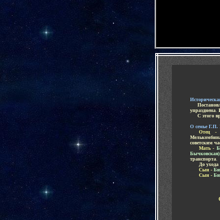
-
Историческа
.....
Постанов
упразднена
.
.....
С этого в
-
О семье Г.П
......
Отец 
Мелькомбин
советским ча
......
Мать -
Б
Бычковская
транспорта
.
......
До ухода
......
Сын -
Би
......
Сын -
Би