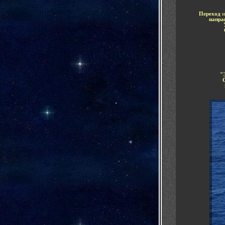
Переход
напра
"