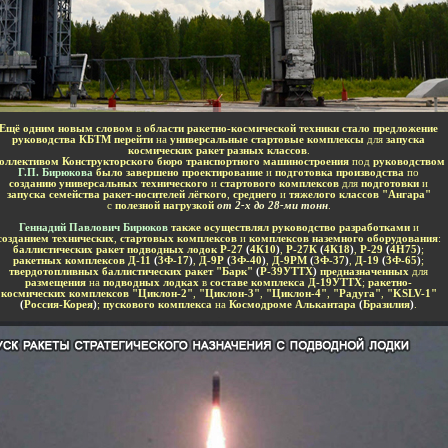
-
Ещё одним новым словом
в
области ракетно-космической техники стало предложение
руководства КБТМ перейти
на
универсальные стартовые комплексы
для
запуска
космических ракет разных классов
.
оллективом
Конструкторского бюро транспортного машиностроения
под
руководством
Г.П. Бирюкова
было завершено проектирование
и
подготовка производства
по
созданию универсальных технического
и
стартового комплексов
для
подготовки
и
запуска семейства ракет-носителей лёгкого
,
среднего
и
тяжелого классов "Ангара"
с
полезной нагрузкой
от 2-х до 28-ми тонн
.
Геннадий Павлович Бирюков
также осуществлял руководство разработками
и
созданием технических
,
стартовых комплексов
и
комплексов наземного оборудования
:
баллистических ракет подводных лодок Р-27
(
4К10
)
,
Р-27К
(
4К18
)
,
Р-29
(
4Н75
)
;
ракетных комплексов Д-11
(
3Ф-17
)
,
Д-9Р
(
3Ф-40
)
,
Д-9РМ
(
3Ф-37
)
,
Д-19
(
3Ф-65
)
;
твердотопливных баллистических ракет "Барк"
(
Р-39УТТХ
)
предназначенных
для
размещения
на
подводных лодках
в
составе комплекса Д-19УТТХ
;
ракетно-
космических комплексов "Циклон-2"
,
"Циклон-3"
,
"Циклон-4"
,
"Радуга"
,
"KSLV-1"
(
Россия-Корея
)
;
пускового комплекса
на
Космодроме Алькантара
(
Бразилия
)
.
-