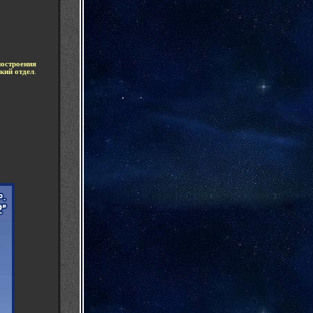
ностроения
кий отдел
.