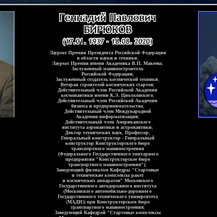
Лауреат Премии Президента Российской Федерации
в области науки и техники
;
Лауреат Премии имени Академика В.П. Макеева
;
Заслуженный машиностроитель
Российской Федерации
;
Заслуженный создатель космической техники
;
Ветеран строителей космических стартов
;
Действительный член Российской Академии
космонавтики имени К.Э. Циолковского
;
Действительный член Российской Академии
бизнеса и предпринимательства
;
Действительный член Международной
Академии информатизации
;
Действительный член Американского
института аэронавтики и астронавтики
;
Доктор технических наук
,
Профессор
;
Генеральный конструктор - Генеральный
конструктор Конструкторского бюро
транспортного машиностроения
(Федерального Государственного унитарного
предприятия "Конструкторское бюро
транспортного машиностроения")
;
Заведующий филиалом Кафедры "Стартовые
и технические комплексы ракет
и космических аппаратов" Московского
Государственного автодорожного института
(Московского автомобильно-дорожного
Государственного технического университета
(
МАДИ
)
) при Конструкторском бюро
транспортного машиностроения
;
Заведующий Кафедрой "Стартовые комплексы