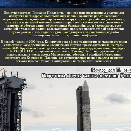
-
Под
руководством
Геннадия Павловича
и при
его непосредственном участии
для
плавучего космодрома был выполнен полный комплекс работ
,
начиная
с
теоретических исследований
и
проектно-конструкторских разработок
до
поставки
,
монтажа
и
испытаний многочисленных агрегатов
и
систем технологического
и
стартового оборудования
,
обеспечивших безаварийность
и
безопасность всех
операций
в
условиях полной автоматизации процесса предстартовой подготовки
и
пуска ракеты
с
командного судна
,
находящегося
на
расстоянии
порядка
5-ти морских миль
от
стартовой платформы
.
В первой половине 2000 года,
Конструкторское бюро транспортного машиностроения
совместно
с
Государственным космическим Научно-производственным центром
имени М.В. Хруничева была сдана
в
эксплуатацию реконструированная площадка
№ 133
(
ПУ 133/3
)
стартового комплекса "Восход" 1-го Государственного
испытательного космодрома Министерства обороны Российской Федерации
,
известного
как
Космодром Плесецк
, для
осуществления пусков ракеты-носителя
лёгкого класса "Рокот"
с
аппаратами космического назначения
.
-