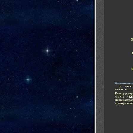
О
Историческа
.....
В 1967 
СССР
,
Госуд
Конструктор
ФГУП "КБ
машиностро
предприятие