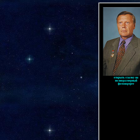
-
открыть ссылку на
полноразмерный
фотопортрет