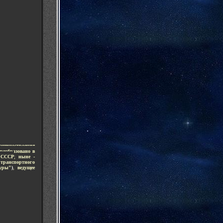
шиностроения
реобразовано в
 СССР
;
ныне -
транспортного
уры"
)
,
ведущее