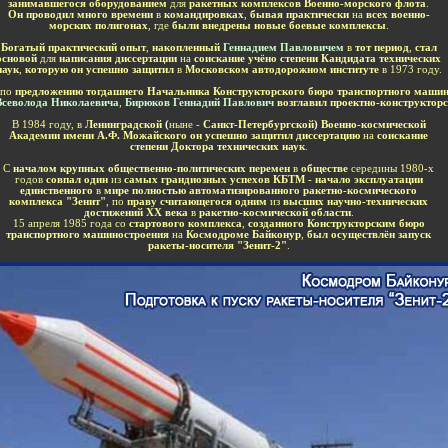
занимавшегося оборудованием
для
ракетных комплексов Военно-морского флота
.
Он проводил много времени
в
командировках
,
бывая практически
на
всех военно-
морских полигонах
, где
были внедрены новые боевые комплексы
.
Богатый практический опыт
,
накопленный
Геннадием Павловичем
в
тот период
,
стал
основой
для
написания диссертации
на
соискание учёно степени Кандидата технических
наук
,
которую он успешно защитил
в
Московском автодорожном институте
в 1973 году.
 по
предложению тогдашнего Начальника Конструкторского бюро транспортного маши
Всеволода Николаевича
,
Бирюков Геннадий Павлович
возглавил проектно-конструкторс
В 1984 году, в
Ленинградской
(
ныне -
Санкт-Петербургской
)
Военно-космической
Академии имени А.Ф. Можайского он успешно защитил диссертацию
на
соискание
степени Доктора технических наук
.
С
началом крупных общественно-политических перемен
в
обществе
середины 1980-х
годов
совпал один
из
самых грандиозных успехов КБТМ - начало эксплуатации
единственного
в
мире полностью автоматизированного ракетно-космического
комплекса "Зенит"
, по
праву считающегося одним
из
высших научно-технических
достижений XX века
в
ракетно-космической области
.
15 апреля 1985 года со
стартового комплекса
,
созданного
Конструкторским бюро
транспортного машиностроения
на
Космодроме Байконур
,
был осуществлён запуск
ракеты-носителя "Зенит-2"
.
-