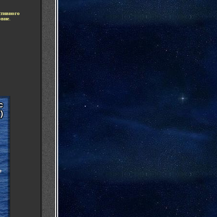
ктивного
овне
.