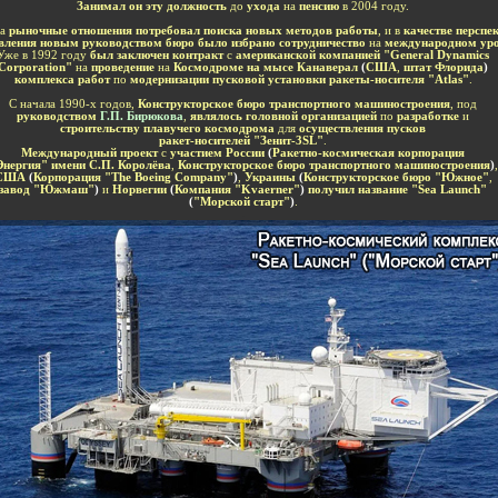
Занимал он эту должность
до
ухода
на
пенсию
в 2004 году.
на
рыночные отношения потребовал поиска новых методов работы
, и в
качестве перспе
вления новым руководством бюро было избрано сотрудничество
на
международном ур
Уже в 1992 году
был заключен контракт
с
американской компанией "General Dynamics
Corporation"
на
проведение
на
Космодроме на мысе Канаверал
(
США
,
штат Флорида
)
комплекса работ
по
модернизации пусковой установки ракеты-носителя "
Atlas
"
.
С начала 1990-х годов,
Конструкторское бюро транспортного машиностроения
, под
руководством
Г.П. Бирюкова
,
являлось головной организацией
по
разработке
и
строительству плавучего космодрома
для
осуществления пусков
ракет-носителей "
Зенит-3SL
"
.
Международный проект
с
участием России
(
Ракетно-космическая корпорация
Энергия" имени С.П. Королёва
,
Конструкторское бюро транспортного машиностроения
)
,
США
(
Корпорация
"The Boeing Company"
)
,
Украины
(
Конструкторское бюро
"Южное"
,
завод "Южмаш"
)
и
Норвегии
(
Компания "Kvaerner"
)
получил название "Sea Launch"
(
"Морской старт"
)
.
-