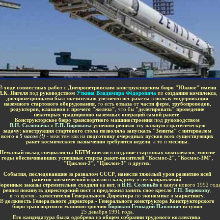
-
В
ходе совместных работ
с
Днепропетровским конструкторским бюро "Южное" имени
.К. Янгеля
под
руководством
Уткина Владимира Фёдоровича
по
созданию комплекса
,
днепропетровцами был значительно увеличен вес ракеты
в
пользу модернизации
наземного стартового оборудования
, то есть
отказа
от
части ферм
,
трубопроводов
,
редукторов
,
клапанов
и
прочего "железа"
, что бы
"делегировать" проведение
некоторых традиционно наземных операций самой ракете
.
Конструкторское бюро транспортного машиностроения
под
руководством
В.Н. Соловьёва
и
Г.П. Бирюкова
успешно решило эту важную стратегическую
задачу
:
конструкция стартового стола позволяла запускать "Зениты"
с
интервалом
всего
в 5 часов (!)
-
меж тем как на
подготовку очередных пусков всех существующих
ракет космического назначения требуются недели
, а то и
месяцы
.
Немалый вклад специалисты КБТМ внесли
в
создание стартовых комплексов
,
многие
годы обеспечивавших успешные старты ракет-носителей "Космос-2"
,
"Космос-3М"
,
"Циклон-2"
,
"Циклон-3"
и
других
.
События
,
последовавшие
за
развалом СССР
,
нанесли тяжёлый урон развитию всей
ракетно-космической отрасли
и
каждому
из
её направлений
.
оронные заказы стремительно сходили
на
нет
, и
В.Н. Соловьёв
в канун нового 1992 год
решил покинуть директорский пост
и
предложил занять свое кресло
Г.П. Бирюкову
,
в то время -
заместителю Генерального Директора
по
экономике
и
маркетингу
.
В
должность Генерального директора - Генерального конструктора
Конструкторского
бюро транспортного машиностроения
Бирюков
Геннадий Павлович
вступил
25 декабря 1991 года.
Его кандидатура была одобрена
на
общем собрании трудового коллектива
.