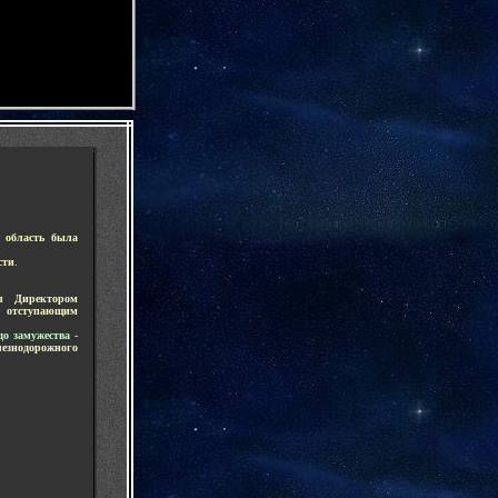
-
я область была
сти
.
л Директором
 отступающим
о замужества -
езнодорожного