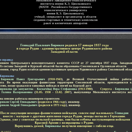
Московского Авиационно-технологического
института имени К.Э. Циолковского
(МАТИ - Российского Государственного
технологического университета
имени К.Э. Циолковского)
;
учёный
,
специалист и организатор в области
создания стартовых и технических комплексов
ракет и космических аппаратов
-
Геннадий Павлович Бирюков
родился 17 января 1937 года
в городе Рудня
- административном центре Руднянского района
Западной области
.
я справка
:
лением Центрального исполнительного комитета СССР от 27 сентября 1937 года, Западна
Из состава Западной и Курской областей были образованы Смоленская и Орловская области
.
ремени
,
город Рудня остаётся
административным центром Руднянского района Смоленской обла
. Бирюкова
:
-
Бирюков Павел Григорьевич
(
1910-1943
)
,
до Великой Отечественной войны работа
ата
.
Во время оккупации фашистами территории Смоленской области
,
присоединился к
стям, позже сражался в танковых войсках и погиб на Курской дуге
.
ирюкова (до замужества - Космачёва) Вера Стефановна
(
1913-1980
)
.
......
Супруга -
Бирюкова (д
) Галина Валериановна
(
31.05. 1938
- 13.02. 2007
)
,
выпускница Московского института жел
 на пенсию работала инженером-строителем
.
рюков Сергей Геннадьевич
(
родился в 1966 году
)
,
инженер
.
рюков Андрей Геннадьевич
(
родился в 1973 году
)
,
инженер
.
После оккупации немецко-фашистскими войсками
,
совсем ещё маленького
Геннадия
вместе
с
матерью
и
другими жителями города Рудни
,
немцы погнали
в
Германию
.
Однако
,
уже
у
советско-польской границы
,
они были отбиты наступающими войсками
Красной Армии
и
возвращены
в
Рудню
.
Вернувшись домой
,
Бирюковы
получили извещение
о
гибели отца
.