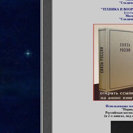
"Столичн
"ТЕХНИКА И ВОО
(
соста
Мос
"Столичн
Использованы м
"
Первы
Российская космо
(в 2-х книгах
,
под 