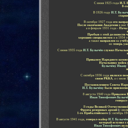
С июня 1925 года
И.Т. 
8-г
В 1926 году
И.Т. Булыч
старш
В октябре 1927 года
его напра
После окончания Академии
в мае 
а в феврале 1931 года
- Нача
Пробыв
в
этой должности ч
хорошим специалистом
и в 1934 г
а также
направлен
на
учёб
но
теперь у
С июня 1935 года
И.Т. Булычёв
служил Начальн
Приказом Народного комисс
Начальнику войск 
Булычёву Ивану 
з
С октября 1936 года
являлся пом
связи РККА
,
а
с июля 
Постановлением Совета Наро
И.Т. Булычёву
было присвоено 
8 августа 1940 года
Приказом 
Иван Тимофеевич Булыч
генерал
В
годы Великой Отечественно
Фронта резервных армий
(
с июля
1-го Прибалтийского
(
с октябрь 19
В августе 1941 года,
генерал-майор
И.Т. Булычёв
который вступил
в
Иван Тимофеевич
пол