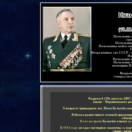
-
Начальник у
гру
Начальник
Начальника войск св
Г
Вооружённых сил СССР - п
На
Начальник в
Начальник 
помощник На
Вооружё
генерал-пол
-
Родился 6
(
19
)
августа 1897
(
ныне - Ферзиковского р
В
возрасте тринадцати лет
,
Иван Булычёв
око
Работал разносчиком готовой продукц
электр
В это же время
Булычёв
учился
на
В 1914 году
он сдал экстерном экзамены
за
кур
связи
с
нача