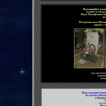
-
Выдающийся военач
и работ в облас
Иван Тимофеевич Б
на
Похоронен он в Моск
рядом с 
(для просмотр
кликнит
выбр
-
П
ри создании стра
Булычёва Ивана
в
биогра
"
(
соста
Мос