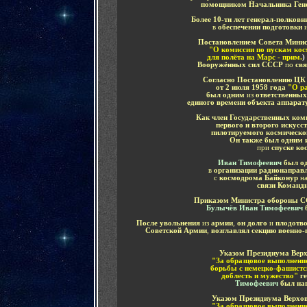
помощником Начальника Гене
Более 10-ти лет генерал-полков
в
обеспечении подготовки
Постановлением Совета Мини
"О комиссии по пускам ко
для полёта на Марс - прим.
)
Вооружённых сил СССР
по
свя
Согласно Постановлению Ц
от 2 июля 1958 года
"О ра
был одним
из
ответственных
единого времени объекта аппара
Как член Государственных ком
первого и второго искусс
пилотируемого космическо
Он также был одним и
при
спуске ко
Иван Тимофеевич
был о
в
организации радионаправл
с
космодрома Байконур
н
связи Команд
Приказом Министра обороны ССС
Булычёв Иван Тимофеевич
После увольнения
из
армии
,
он долго
и
плодотво
Советской Армии
,
возглавлял секцию военно-
Указом Президиума Верх
"За образцовое выполнени
борьбы с немецко-фашистс
доблесть и мужество"
г
Тимофеевич
был на
Указом Президиума Верхов
"За образцовое выполнени