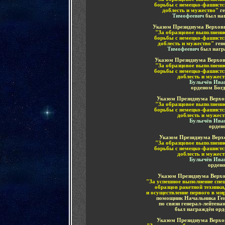
борьбы с немецко-фашистс
доблесть и мужество"
г
Тимофеевич
был на
Указом Президиума Верховн
"За образцовое выполнени
борьбы с немецко-фашистс
доблесть и мужество"
ген
Тимофеевич
был нагр
Указом Президиума Верхов
"За образцовое выполнени
борьбы с немецко-фашистс
доблесть и мужес
Булычёв Ива
орденом Бог
Указом Президиума Верхов
"За образцовое выполнени
борьбы с немецко-фашистс
доблесть и мужес
Булычёв Ива
орден
Указом Президиума Верхо
"За образцовое выполнени
борьбы с немецко-фашистс
доблесть и мужес
Булычёв Ива
орден
Указом Президиума Верх
"За
успешное выполнение спец
образцов ракетной техники
и осуществление первого в мир
помощник Начальника
Ге
по связи
генерал-лейтенан
был награждён орд
Указом Президиума Верхов