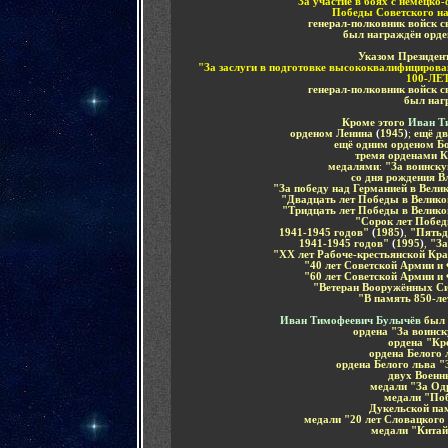
"За участие в боях с немецко
Победы Советского на
генерал-полковник войск с
был награждён
орде
Указом Президент
"За заслуги в подготовке высококвалифицирова
100-ЛЕ
генерал-полковник войск с
был наг
Кроме этого
Иван Т
орденом Ленина
(
1945
)
;
ещё д
ещё одним орденом Б
тремя орденами К
медалями
:
"За воинскую
со дня рождения 
"За победу над Германией в Вели
"Двадцать лет Победы в Велико
"Тридцать лет Победы в Велико
"Сорок лет Побед
1941-1945 годов"
(
1985
)
,
"Пятьд
1941-1945 годов"
(
1995
)
,
"За
"XX лет Рабоче-крестьянской Кр
"40 лет Советской Армии и
"60 лет Советской Армии и
"Ветеран Вооружённых С
"В память 850-л
Иван Тимофеевич Булычёв
был 
ордена "За воинск
ордена "Кр
ордена Белого
ордена Белого льва
"
двух Военн
медали
"
За Од
медали
"
По
Дукельской па
медали
"
20 лет Словацкого
медали
"
Китай