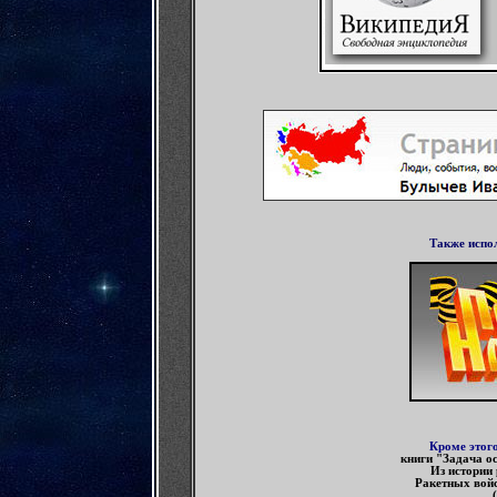
Также испо
Кроме этог
книги "Задача о
Из истории
Ракетных войс