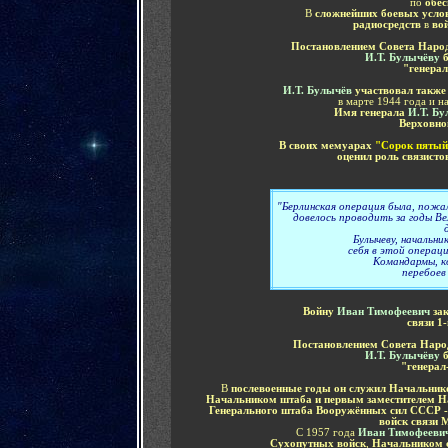
по
обес
В
сложнейших боевых услов
радиосредств
в
во
Постановлением Совета Наро
И.Т. Булычёву
"генерал
И.Т. Булычёв
участвовал такж
в марте 1944 года и н
Имя генерала
И.Т. Б
Верховно
В своих мемуарах
"Сорок пяты
оценил роль связист
"Берлинская операция была, пожал
довелось проводить за годы 
Булычеву, начальни
себя в этой операц
Командармы, к
перебоев
Войну
Иван Тимофеевич
за
связи 1
Постановлением Совета Нар
И.Т. Булычёву
"генерал
В
послевоенные годы он служил Начальник
Начальником штаба и первым заместителем Н
Генерального штаба Вооружённых сил СССР -
войск связи
С 1957 года
Иван Тимофееви
Сухопутных войск
,
Начальником 