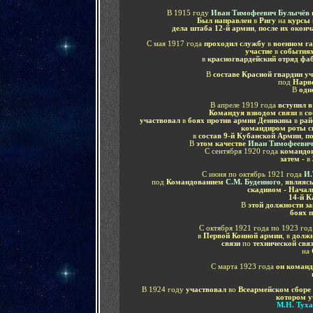
В 1915 году
Иван Тимофеевич Булычёв
Был направлен
в
Ригу
на
курсы 
дела штаба 12-й армии
,
после их оконч
С мая 1917 года
проходил службу
в
военном га
участие
в
событиях
в
красногвардейский отряд ф
В
составе Красной гвардии у
под
Нарв
В
одн
В апреле 1919 года
вступил 
Командуя взводом связи
в
со
участвовал
в
боях против армии Деникина
в
рай
командиром роты с
в
состав 9-й Кубанской Армии
,
п
В
этом качестве
Иван Тимофееви
С сентября 1920 года
командов
затем -
в
С июня по октябрь 1921 года
И.
под
Командованием
С.М. Буденного
,
являясь
скадивом - Начал
14-й К
В
этой должности з
боях 
С октября 1921 года по 1923 го
в
Первой Конной армии
, в
должн
связи
по
технической свя
на
С марта 1923 года
он команд
В 1924 году
участвовал
во
Всеармейском сборе 
котором 
М.Н. Туха