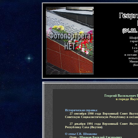
-
Шофёр
горю
и
1-го
34
в составе
испыт
Минис
(Ко
-
Георгий Васильеви
в
городе Якут
-
Историческая справка
:
.....
27 сентября 1990 года Верховный Совет Яку
Советскую Социалистическую Республику в соста
-
.....
27 декабря 1991 года Верховный Совет Якут
Республику Саха
(
Якутия
)
.
-
О семье Г.В. Шмакова
:
.....
Отец -
Шмаков Василий Евгеньевич
.