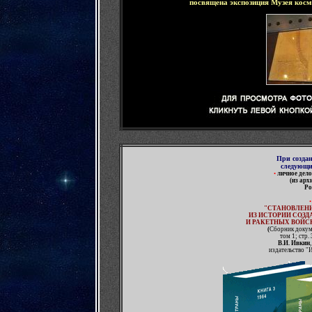
посвящена экспозиция Музея кос
При созда
следующ
•
л
ично
е дело
(из арх
Ро
•
"СТАНОВЛЕН
ИЗ ИСТОРИИ СОЗД
И РАКЕТНЫХ ВОЙС
(
Сборник докуме
том 1; стр.
В.И. Ивкин
издательство "