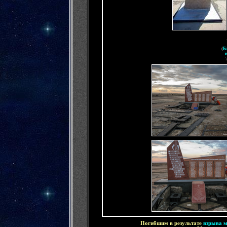
(
Б
П
огибшим в результате
взрыва м