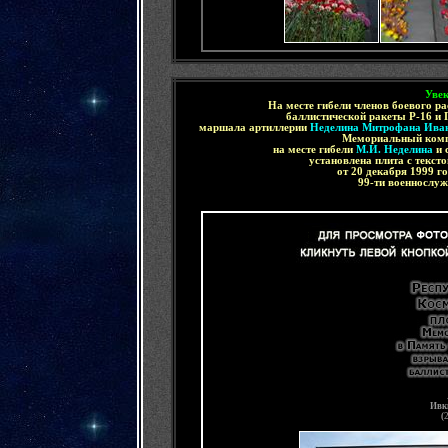
Уве
На месте гибели
членов боевого ра
баллистической ракеты Р-16
и 
маршала артиллерии
Неделина Митрофана Ива
Мемориальный компл
на месте гибели
М.И. Неделина
и 
установлена плита с текст
от 20 декабря 1999 
99-ти военнослуж
Ивк
(
2