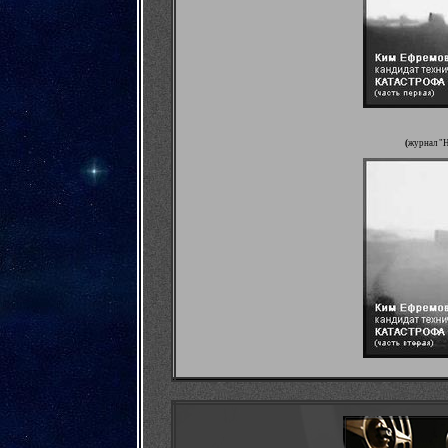
(
журнал "Н