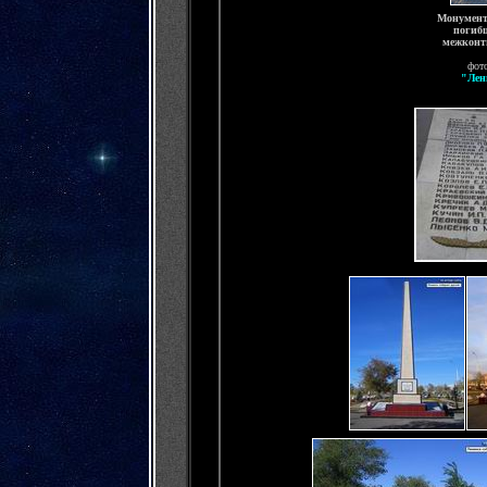
Монумент
погибш
межконт
фото
"Лен