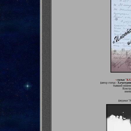
•
статья
"КА
(
автор статьи -
Хачатурян
бывший инжене
Констр
имени
(
журнал "Н