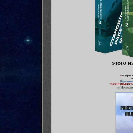
•
материа
п
Порошко
"РАКЕТНО-КОС
(
г. Москва, и