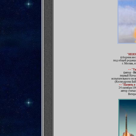
"НЕИ
(
сборник во
под общей редакци
г. Москва, 
•
•
"Та
(
автор -
Н
первый Начал
испытательного по
(Космодрома Байк
•
•
"Память о
24 октября 19
автор статьи
Ветер