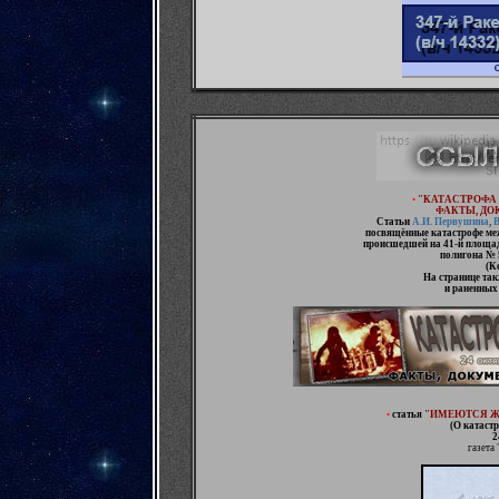
•
"
КАТАСТРОФА М
ФАКТЫ, Д
Статьи
А.И. Первушина
,
В
посвящённые катастрофе ме
происшедшей на 41-й площад
полигона №
(К
На странице та
и раненных
•
статья
"ИМЕЮТСЯ ЖЕ
(О катаст
2
газета