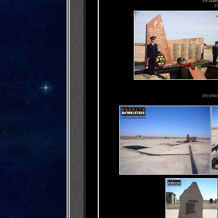
Осташе
(
2
(
журнал