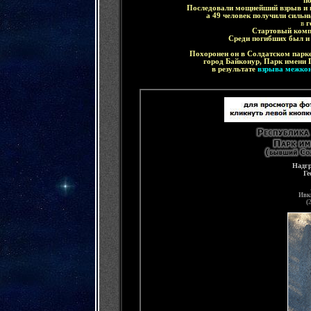
п
Последовали мощнейший взрыв и 
а 49 человек получили сильн
в
г
Стартовый комп
Среди погибших был 
Похоронен он
в
Солдатском парк
город Байконур, Парк имени 
в результате
взрыва межкон
Надг
Ге
Ивк
(
2