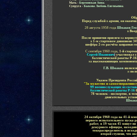
.....
Мать -
Березовская Анна
.
.....
Супруга -
Быкова Любовь Евгеньевна
.
Обр
Перед службой
в
армии
,
он окончи
28 августа 1958 года
Шмаков Гео
в
Воо
После принятия присяги
на
верност
в
1-м стартовом дивизионе 34
шофёра 2-го расчёта заправки 
С сентября 1960 года,
1-й старто
Сергей Иванович
)
участвовал
баллистической ракеты Р-16
на
высококипящих компонента
Г.В. Шмаков
являлс
и
пол
Указом Президента Россий
"За мужество и самоотверженнос
99 военнослужащих из состав
баллистической ракеты Р-16
б
78 человек - посмертно
,
в том
двигательных устан
Шмаков
24 октября 1960 года на 41-й пл
первого испытательного пуска р
работ
,
в 19 часов 45 минут п
дежурного офицера
,
находив
токораспределитель в исход
второй ступени
,
что яв