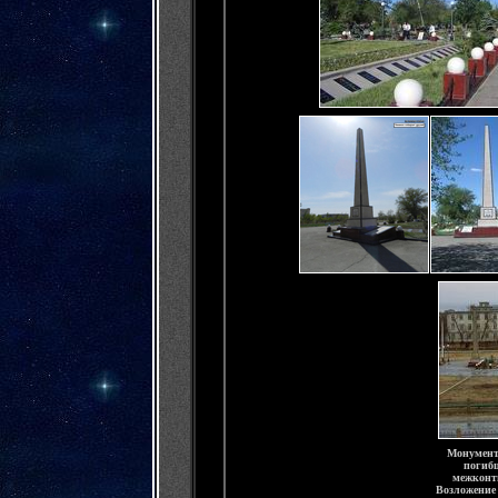
Монумент
погибш
межконт
Возложение