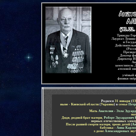
-
Трижды Гер
Лауреат Ленинс
и Госуд
Действитель
(Росс
Президе
Доктор фи
Директор Ин
Ак
заместитель 
атомной эн
учёный в
физики твёр
-
Родился
31 января
(
13
ныне - Киевской области
(
Украина
)
в
семье
Петр
Мать
Анатолия - Элла Эдуар
на
Дядя
,
родной брат матери
,
Роберт Эдуардович 
первых отечественных элект
После ранней смерти матери
,
троих детей
(
Ан
бабушка
-
Анна Карло
в
доме
Александровых
зву