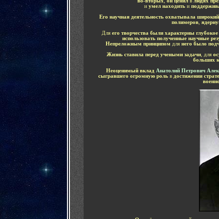
во-вторых
,
он ценил
в
людях пре
и
умел находить
и
поддержив
Его
научная деятельность охватывала широкий
полимеров
,
ядерну
Для
его творчества были характерны глубоко
использовать полученные научные ре
Непреложным принципом
для
него было под
Жизнь ставила перед учеными задачи
,
для
ос
больших к
Неоценимый вклад
Анатолий Петрович Але
сыгравшего огромную роль
в
достижении страт
военн