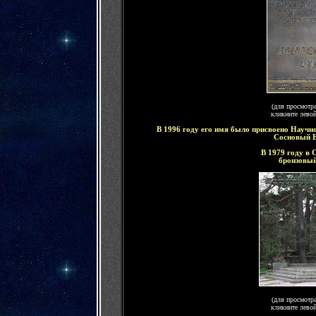
(для просмотр
кликните лево
В 1996 году
его
имя было присвоено Научно
Сосновый Б
В 1979 году в
бронзовы
(для просмотр
кликните лево