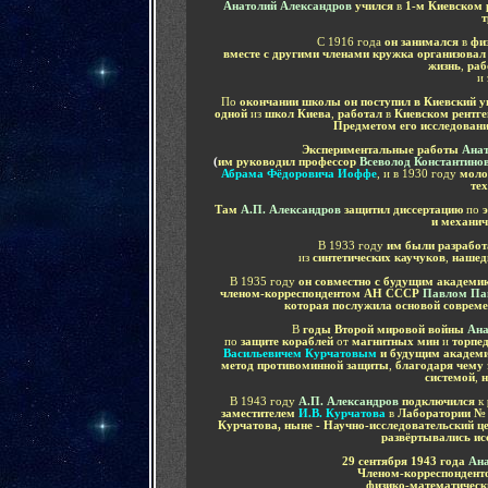
Анатолий Александров
учился
в
1-м Киевском
т
С 1916 года
он занимался
в
физ
вместе с другими членами кружка организовал
жизнь
,
раб
и
По
окончании школы он поступил в Киевский у
одной
из
школ Киева
,
работал
в
Киевском рентг
Предметом его исследован
Экспериментальные работы
Анат
(
им руководил профессор
Всеволод Константино
Абрама Фёдоровича Иоффе
, и в 1930 году
моло
тех
Там
А.П.
Александров
защитил диссертацию
по
и механич
В 1933 году
им
были разработ
из
синтетических каучуков
,
нашед
В 1935 году
он совместно с
будущим академ
членом-корреспондентом АН СССР
П
авлом Па
которая послужила основой совреме
В
годы Второй мировой войны
Ана
по
защите кораблей
от
магнитных мин
и
торпе
Васильевичем Курчатовым
и будущим академ
метод противоминной защиты
,
благодаря чему
системой
,
н
В 1943 году
А.П. Александров
подключился
к
заместителем
И.В. Курчатова
в
Лаборатории №
Курчатова, ныне - Научно-исследовательский ц
развёртывались и
29 сентября 1943 года
Ана
Членом-корреспондент
физико-математическ