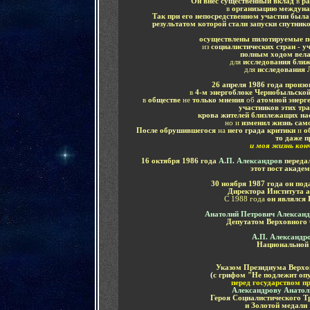
Он внёс существенный вклад
в
ра
в
организацию междуна
Так при его непосредственном участии была
результатом которой стали запуски спутник
осуществлены пилотируемые 
из
социалистических стран - 
полным ходом вела
для
исследования ближ
для
исследования
26 апреля 1986 года
произо
в
4-м энергоблоке Чернобыльской
в
обществе
не
только мнения
об
атомной энерг
участников этих тр
крова жителей близлежащих на
но и
изменил жизнь сам
После обрушившегося
на
него града критики
и
об
то даже п
и моя жизнь конч
16 октября 1986 года
А.П. Александров
переда
этот пост акаде
30 ноября 1987 года он под
Директора Института а
С 1988 года
он являлся
Анатолий Петрович Алексан
Депутатом Верховного
А.П. Александр
Национальной 
Указом Президиума Верхов
(
с грифом "Не подлежит оп
перед государством п
Александрову Анатол
Героя Социалистического Т
и Золотой медали