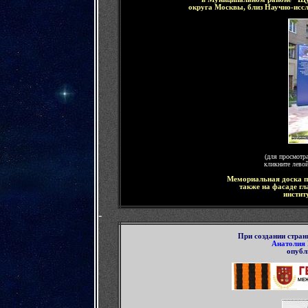
округа Москвы, близ Научно-иссл
(для просмотр
кликните лево
Мемориальная доска 
также на фасаде гл
инстит
-
П
ри создании стра
Анатолия
опубл