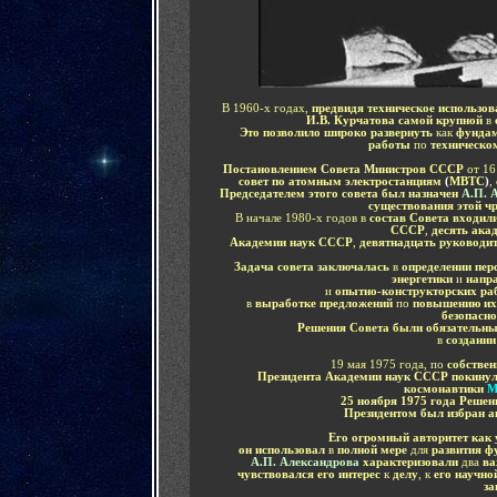
В 1960-х годах,
предвидя техническое использо
И.В. Курчатова самой крупной
в
Это позволило широко развернуть
как
фундам
работы
по
техническо
Постановлением Совета Министров СССР
от 16
совет по атомным электростанциям
(
МВТС
)
,
Председателем этого совета был назначен
А.П. 
существования этой ч
В начале 1980-х годов в
состав Совета входил
СССР
,
десять ака
Академии наук СССР
,
девятнадцать руководит
Задача совета заключалась
в
определении пер
энергетики
и
напра
и
опытно-конструкторских ра
в
выработке предложений
по
повышению их 
безопасно
Решения Совета были обязательн
в
создании
19 мая 1975 года, по
собстве
Президента Академии наук СССР покину
космонавтики
М
25 ноября 1975 года Реше
Президентом был избран 
Его огромный авторитет как 
он использовал
в
полной мере
для
развития ф
А.П. Александрова
характеризовали
два
ва
чувствовался его интерес
к
делу
, к
его научно
за