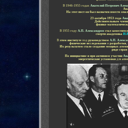
В 1946-1955 годах
Анатолий Петрович
Алек
Ак
На этот пост он был назначен вместо опа
23 октября 1953 года
Ана
Действительным член
физико-математическ
В 1955 году
А.П. Александров
стал заместите
смерти академика
И.В
В
этом институте
под
руководством
А.П. Алекса
физические исследования
и
разработки
,
Их результатом стало создание мощных атом
ряде стран
По инициативе и при активном участии
Ан
энергетические установки
для
ато