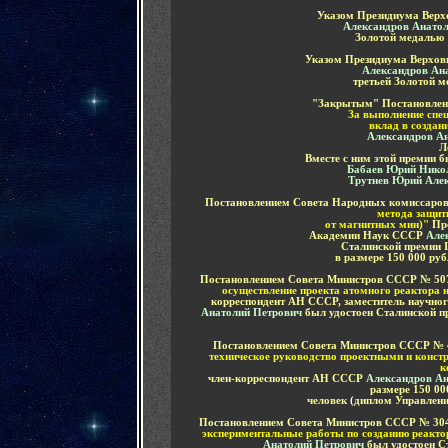
Указом Президиума Верхо
Александров Анато
Золотой медалью
Указом Президиума Верховн
Александров Ан
третьей Золотой 
"Закрытым" Постановлен
За выполнение спе
вклад в создан
Александров А
Л
Вместе с ним этой премии 
Бабаев Юрий Нико
Трутнев Юрий Алек
Постановлени
ем
Совета
Н
ародных комиссаро
метода защит
от магнитных мин)"
Пр
Академии Наук СССР
Але
Сталинской премии I
в размере 150
000 руб
Постановлени
ем
Совета
Министров
СССР
№ 507
осуществление проекта атомного реактора 
корреспондент АН СССР, заместитель научног
Анатолий Петрович
был удостоен
Сталинской п
Постановлени
ем
Совета
Министров
СССР
№ 
техническое руководство проектными и конст
к
член-корреспондент АН СССР
Александров А
размере 150 00
человек
(
диплом Управлен
Постановлени
ем
Совета
Министров
СССР
№ 304
экспериментальные работы по созданию реакто
Анатолий Петрович
был удостоен
С