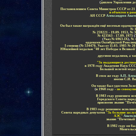
(
диплом Управления д
Постановлени
ем
Совета
Министров
СССР
от 21
и объектов к ра
АН СССР
Александров Анат
Он был также награждён ещё восемью орденам
№ 1
№ 259221 - 19.09. 1953
,
№ 3
№ 423563 - 17.09. 1975
(
(
Указ № 6963-IX
),
№ 4
орденами Октябрьской Револю
I степени
(
№ 534470, Указ от 11.03. 1985 № 20
Юбилейной медалью "40 лет Победы в Великой 
другими медалями
, а т
"За выдающиеся достиже
в 1978 году Академия Наук СС
Большой золотой меда
В этом же году
А.П. Алек
имени С.И. В
Он также был удостоен Зол
(
в 1968 году -
по совокупн
В 1983 году решением ис
Городского Совета наро
присвоено звание "Почё
В 1983 году решением исполни
Совета народных депутатов
"За большие заслуг
АЭС"
Анатол
звание "Почетный 
В 1982 году он б
Монгольск