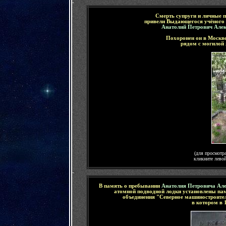
-
Смерть супруги и личные 
привели Выдающегося учёного 
Анатолий Петрович Але
Похоронен он в Москв
рядом с могилой 
(для просмотр
кликните лево
-
В память о пребывании
Анатолия Петровича Ал
атомной подводной лодки установлены пам
объединения "Северное машиностроител
в котором в 