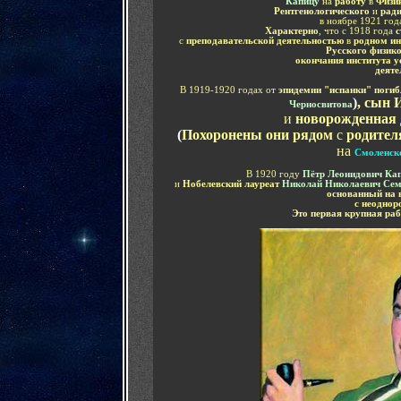
Капицу
на
работу
в
Физик
Рентгенологического
и
ради
в ноябре 1921 год
Характерно
, что с 1918 года
с
с
преподавательской деятельностью
в
родном ин
Русского физик
окончания института 
деяте
В 1919-1920 годах от
эпидемии "испанки" погиб
)
, сын
Черносвитова
и
новорожденная 
(
Похоронены они рядом
с
родите
на
Смоленск
В 1920 году
Пётр Леонидович Ка
и
Нобелевский лауреат
Николай Николаевич
Се
основанный на 
с неодно
Это первая крупная ра