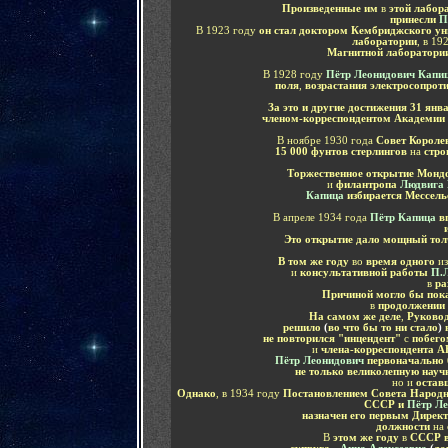
Произведенные им
в
этой лабор
принесли
П
В 1923 году
он стал доктором Кембриджского ун
лаборатории
,
в 19
Магнитной лаборатори
В 1928 году
Пётр Леонидович Капи
поля
,
возрастания электросопрот
За это и другие достижения
31 янв
членом-корреспондентом Академии
В ноябре 1930 года
Совет Короле
15 000 фунтов стерлингов
на
стро
Торжественное открытие Монд
и
филантропа
Людвига
Капица
избирается Мессел
В апреле 1934 года
Пётр Капица
в
Это открытие дало мощный тол
В том же году
во
время одного
и
и
консультативной работы
П.Л
в
ра
Причиной
могло бы пок
в
продолжении 
На самом же деле
,
Руково
решило
(
во что бы то ни стало
)
не повторился "инцендент"
с
побег
и
члена-корреспондента 
Пётр Леонидович
первоначально 
не только великолепную науч
но и
остав
Однако
, в 1934 году
Постановлением Совета Народн
СССР и
Пётр Ле
назначен его первым Дирек
должности
на
В
этом же году
в
СССР в