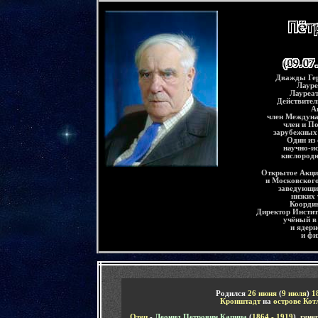
-
Дважды Гер
Лауре
Лауреат
Действител
А
член Междуна
член и П
зарубежных
Один из
научно-и
кислород
Открытое Акци
и Московского
заведующ
низких 
Коорди
Директор Инсти
учёный в
и ядерн
и фи
-
Родился
26 июня
(
9 июля
)
1
Кронштадт
на
острове Ко
Отец
-
Леонид Петрович Капица
(
1864 - 1919
)
, ген