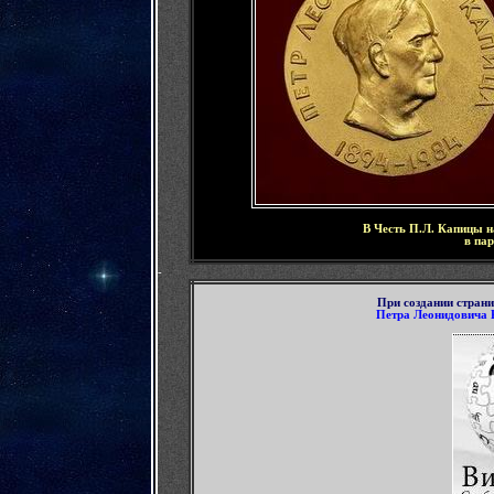
В Честь П.Л. Капицы 
в па
-
При создании стран
Петра Леонидовича