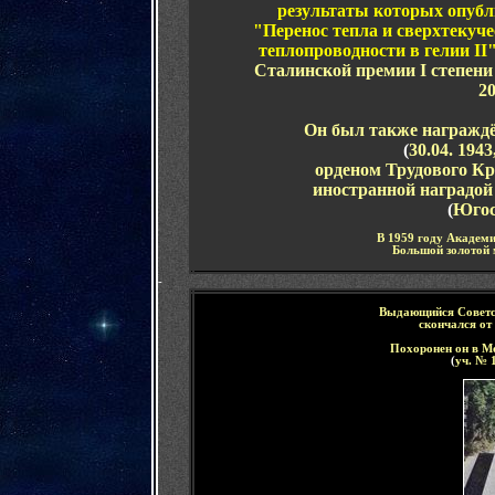
результаты которых опубли
"Перенос тепла и сверхтекуче
теплопроводности в гелии II
Сталинской премии
I
степени
20
О
н был также
н
агражд
(
30.04.
1943,
орденом Трудового Кр
иностранной наградой
(
Югос
В 1959 году Академ
Больш
ой
золот
ой
-
Выдающийся Советс
скончался
от
Похоронен он в М
(
уч. №