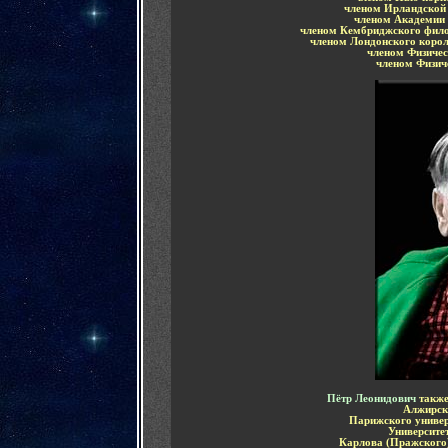
членом Ирландской
членом Академии 
членом Кембриджского фило
членом Лондонского корол
членом Физиче
членом Физич
Пётр Леонидович
такж
Алжирск
Парижского униве
Университе
Карлова (Пражского)