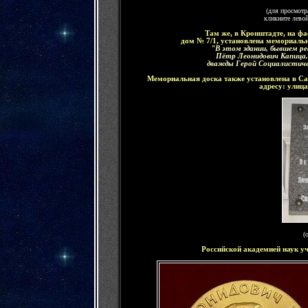
(для просмотр
кликните лево
Там же, в Кронштадте, на фа
дом № 7/1, установлена мемориальн
"В этом здании, бывшем реа
Пётр Леонидович Капица,
дважды Герой Социалистиче
Мемориальная доска также установлена в Са
адресу: улиц
(
Российской академией наук у