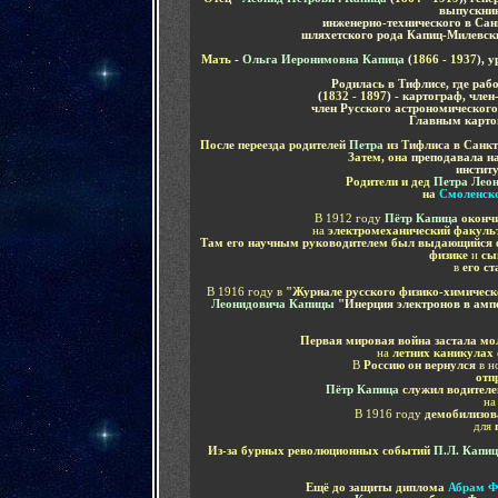
выпускник
инженерно-технического в Сан
шляхетского рода Капиц-Милевск
Мать
-
Ольга Иеронимовна Капица
(
1866 - 1937
)
, 
Родилась в Тифлисе, где рабо
(
1832 - 1897
)
- картограф, чле
член Русского астрономического
Главным картог
После переезда родителей
Петра
из Тифлиса в Санк
Затем, она
преподавала н
институ
Родители и дед
Петра Лео
на
Смоленск
В 1912 году
Пётр Капица
окончи
на
электромеханический факульт
Там его научным руководителем был выдающийся
физике
и
сы
в
его ст
В 1916 году в
"
Журнале русского физико-химическ
Леонидовича
Капицы
"
Инерция электронов в ам
Первая мировая война застала мо
на
летних каникулах
В
Россию он вернулся
в н
отп
Пётр
Капица
служил водител
н
В 1916
году
демобилизо
для
п
Из
-за
бурных революционных событий
П.Л. Капи
Ещё до защиты диплома
Абрам Ф