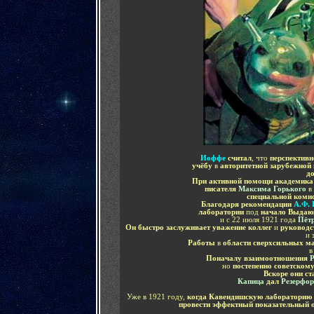
Иоффе
считал
, что
перспективн
учёбу
в
авторитетной зарубежной
д
При активной помощи
академик
писателя
Максима Горького
в
специальной коми
Благодаря рекомендации
А.Ф.
лаборатории
под
начало Выдаю
и с 22 июля 1921 года
Пёт
Он быстро заслуживает уважение коллег
и
руководс
и
Работы
в
области сверхсильных ма
в
Поначалу взаимоотношения
Р
но
постепенно советскому
Вскоре они ст
Капица
дал
Резерфо
Уже в 1921 году,
когда Кавендишскую лабораторию 
провести эффектный показательный 