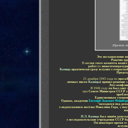
(Прочесть т
Это постановление п
Ракетно-яд
В
состав этого комитета вошёл
работ
по
низкотемпературн
Капица
практически сразу вступил
в
открытый
Председ
21 декабря 1945 года по
прось
личных писем
Капицы
)
принял решение
Этот конфли
В 1946 году
он был снят
при
Совете Министров СССР
и
пробле
Единственным утешени
Однако, академик
Евгений Львович Фейнбер
"находился под до
в
подмосковном посёлке Николина Гора
, а
иму
вы
П.Л.
Капица
был лишён допуск
и
исследовательские учреждения СССР б
О
н некоторое время
не
вступи