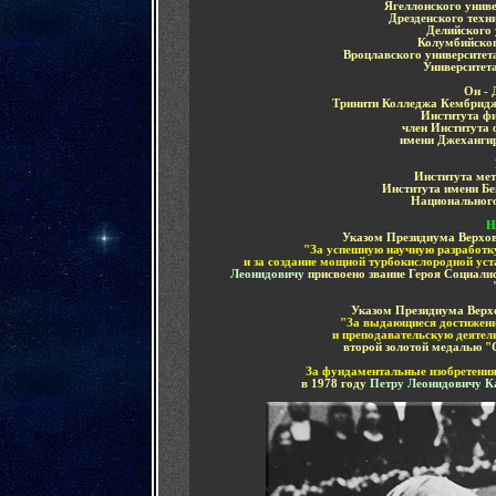
Ягеллонского униве
Дрезденского техн
Делийского 
Колумбийског
Вроцлавского университет
Университета
Он -
Тринити Колледжа Кембридж
Института ф
член Института
им
ени
Д
жеханги
Института ме
Института имени Б
Национального
Н
Указом Президиума Верхов
"З
а успешную научную разработк
и за создание мощной турбокислородной уст
Леонидовичу
присвоено звание Героя Социали
Указом Президиума Верхо
"З
а выдающиеся достижени
и преподавательскую деятел
второй золотой медалью
"
За фундаментальные изобретения
в 1978 году
Петру Леонидовичу К