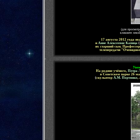
(для просмотр
кликните лево
17 августа 2012 года не
и
Анне Алексеевне Капица
(
их старший сын
,
Профессор
телепередачи "Очевидно
-
Увек
На родине учёного,
Петра 
в Советском парке 26 м
(
скульптор
А.М. Портянко
,