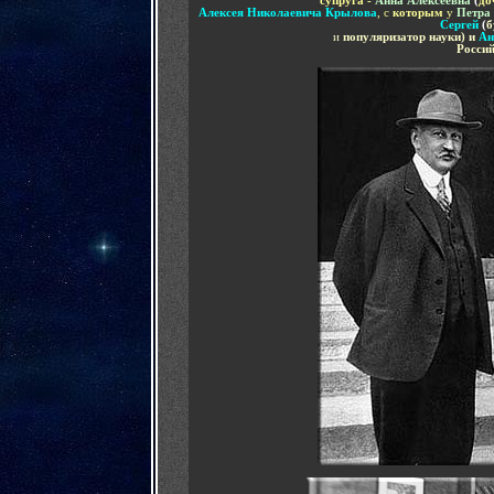
супруга -
Анна Алексеевна
(
до
Алексея Николаевича Крылова
, с
которым
у
Петра
Сергей
(
б
и
популяризатор науки) и
Ан
Росси