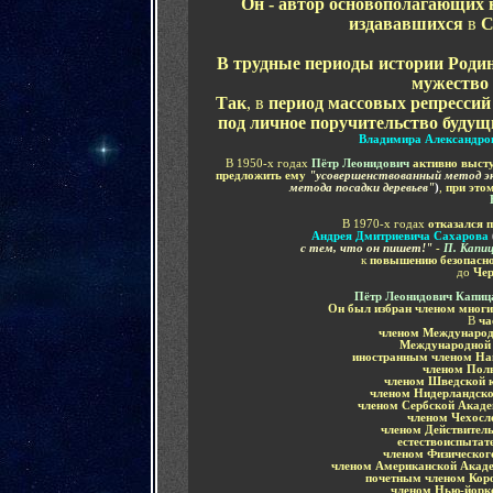
Он -
а
втор основополагающих 
издававшихся
в
В трудные периоды истории Род
мужество
Так
, в
период массовых репрессий 
под личное поручительство буду
Владимира Александро
В 1950-х годах
Пётр Леонидович
активно выст
предложить ему
"усовершенствованный метод эк
метода посадки деревьев"
)
,
при это
В 1970-х годах
отказался 
Андрея Дмитриевича Сахарова
с тем, что он пишет!"
-
П. Капи
к
повышению безопасно
до
Чер
Пётр Леонидович Капиц
Он был
избран членом мног
В
ча
членом Международ
Международной 
иностранным членом Н
членом Пол
членом Шведской 
членом Нидерландско
членом Сербской Акаде
членом Чехосл
членом Действител
естествоиспытат
членом Физическог
членом Американской Академ
почетным членом Кор
членом Нью-йорк