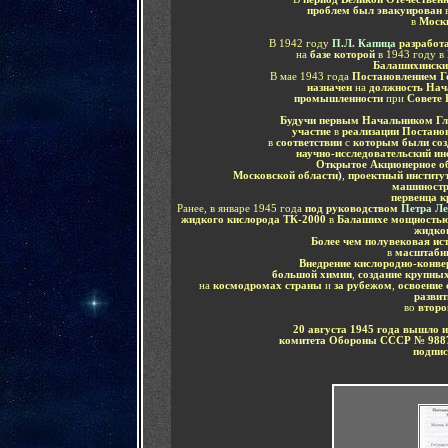
проблем был эвакуирован
в
Моск
В 1942 году
П.Л. Капица
разработ
на
базе которой
в 1943 году в
Балашихински
В мае 1943 года
Постановлением Г
назначен
на
должность Нач
промышленности
при
Совете 
Будучи первым Начальником Гл
участие
в
реализации Постан
в
соответствии
с
которым были со
научно-исследовательский и
Открытое Акционерное о
Московской области
)
,
проектный институ
машиностр
первенца к
Ранее, в январе 1945 года
под руководством
Петра Л
жидкого кислорода ТК-2000
в
Балашихе мощностью 
жидко
Более чем полувековая и
в
масштабн
Внедрение кислородно-конве
большой химии
,
создание крупны
на
космодромах страны
и
за рубежом
,
освоение
развит
во
второ
20 августа 1945 года вышло 
комитета Обороны СССР № 98
подпис