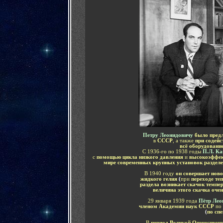
Петру Леонидовичу
было пред
в
СССР
,
а также
при содейс
всё оборудовани
С 1936-го по 1938 годы
П.Л. Ка
с
помощью цикла низкого давления
и
высокоэффек
мире современных крупных установок раздел
В 1940 году
он совершает ново
жидкого гелия
(
при
переходе те
раздела возникает скачок темпе
величина этого скачка очен
29 января 1939 года
Пётр Лео
членом Академии наук СССР
по
(
по сп
В
период Великой Отечествен