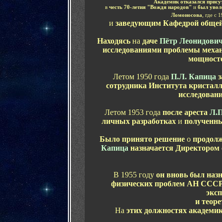
Академик отказался
прису
в
честь 70-летия
"Вождя народов"
и
был
увол
Ломоносова
, где с 
и
заведующим
К
афедрой общей
Находясь
на
даче
Пётр Леонидови
исследова
ниями
проблемы меха
мощност
Летом 1950 года
П.Л. Капица
з
сотрудник
а
Институт
а
кристалл
исследован
Летом 1953 года
после ареста
Л.П
личных разработках
и
полученны
Было принято решение
о
продолж
Капица
назначается
Д
иректором 
В 1955 году
он вновь был
назн
физических проблем АН ССС
экс
и теор
На
этих должностях академи