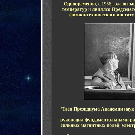
Одновременно
,
с 1956 года
он
за
температур
и
являлся
П
редседат
физико-технического институ
Член Президиума Академии нау
руководил фундаментальными р
сильных магнитных полей
,
элект