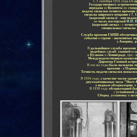
С 1 сентября 1931 года в
Слу
Государственного астрономич
передана
из
Комитета
по
стан
подача сигналов точного времени
сигналы широкого вещания
в
7
,
1
(
короткий сигнал
)
- они подав
на
часах мастерской
И.П. 
(
короткий сигнал -
с
точнос
специальные сигналы
Служба времени ГАИШ обеспечивал
события
в
стране - знаменитые п
в
Америку
,
р
В
дальнейшем служба времен
подобных служб
,
главной
из
к
в
Пулково
и
Ленинграде
, три - в
Междуведомственную комисси
Директор Главной астр
В эти же годы
была налажена те
времени
- в
Париж
Точность подачи сигналов повыси
В 1934 году, в
качестве часов-храни
двухмаятниковые часы "
Short
-
в
подвале обсерватории
, и
В 1938 году
обсерваторией бы
с
установкой
д
Сборку
,
установку
и
пус