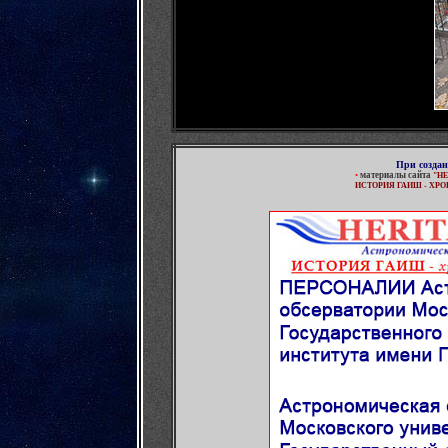
При созда
•
материалы сайта
"
HE
ИСТОРИЯ ГАИШ - ХРО