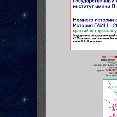
"ИЗ ИСТОР
(
автор статьи -
Кандидат 
Старший научный сотр
инстит
журнал
"АСТРОНОМ
г. Моск
Воспомина