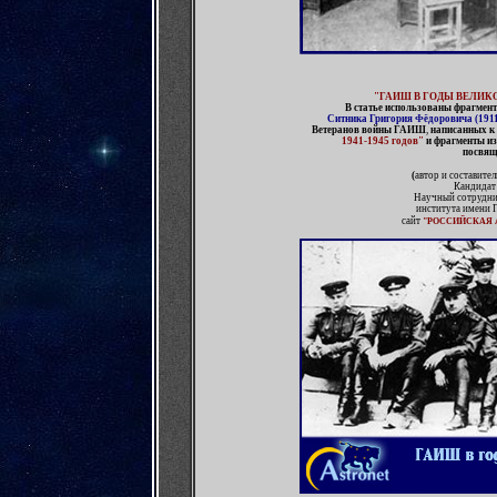
"ГАИШ В ГОДЫ ВЕЛИКО
В статье использованы фрагмен
Ситника Григория Фёдоровича (1911
Ветеранов войны ГАИШ
,
написанных к
1941-1945 годов"
и фрагменты из
посвящ
(
автор и составител
Кандидат 
Научный сотрудни
института имени 
сайт
"РОССИЙСКАЯ 