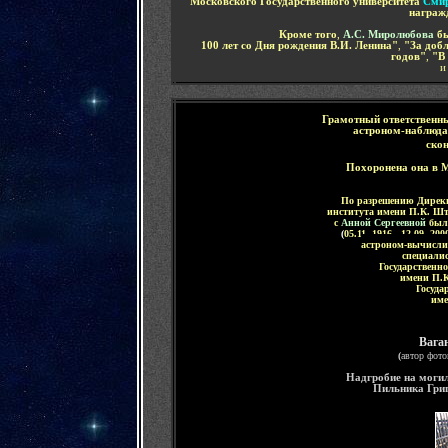
М
осковского Государственного университета
Смир
награж
Кроме того
,
А.С. Миролюбова
б
100 лет со Дня рождения В.И. Ленина"
,
"За доб
годов"
,
"В 
Грамотный ответственн
астроном-наблюд
скон
Похоронена она в 
По разрешению Дире
института имени П.К. Ш
с
Анной Сергеевной
был
(
05.11. 1916 - 12.09. 200
астроном-вычисли
специали
Государственн
имени П.
Госуда
име
Вага
(
автор фото
Надгробие на моги
Пильника Гри