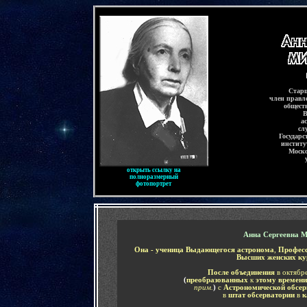
-
С
тар
член правл
общест
В
а
слу
Государс
институ
Моско
открыть ссылку на
полноразмерный
фотопортрет
-
Анна Сергеевна 
Она - ученица Выдающегося астронома
,
Профес
Высших женских к
После объединения
в октябр
(
преобразованных
к
этому времен
прим.
)
с
Астрономической обсе
в
штат обсерватории
в
к