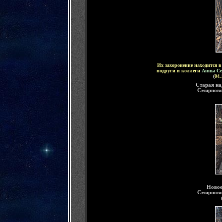
Их захоронение находится в
подруги и коллеги
Анны Се
(
04.
Старая на
Смирново
Новое
Смирново