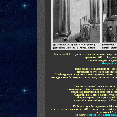
В начале 1941 году
началась коренная реорган
времени ГАИШ
,
будуще
и
члена-корреспонде
Митрофано
Был создан новый прибор - хр
сигналов почти
на
порядок
(
о
Наблюдения поправок часов производились с
определения Всемирного времени
,
после чего на
В
годы
Великой Отечественной
в
эвакуацию
в
Свердловск
(
в начале о
проявили подлинный героизм
и
са
Службы времени
в
самые тяже
обсерватории
, к
которой прибл
а
новый основной центр
– в
Све
Работа Службы времени
в
Моск
заместитель Директора ГАИШ
по
научной работе
эвакуацию
(
25 о
на
плечи
Марии Александровн