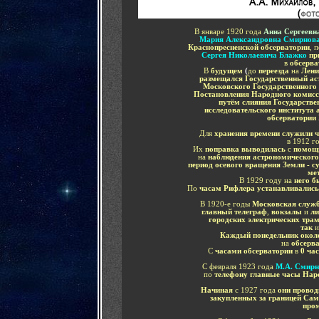
В январе 1920 года
Анна Сергеевн
Мария Александровна Смирнов
Краснопресненской обсерватории
, 
Сергея Николаевича Блажко
пр
в
обсерва
В
будущем
(
до
переезда
на
Лени
размещался Государственный ас
Московского Государственного
Постановления Народного комис
путём слияния Государстве
исследовательского института
обсерватории
Для
хранения времени служили 
в
1912 г
Их
поправка выводилась
с
помощ
на
наблюдения астрономическог
период осевого вращения Земли - с
мет
В 1929 году на
него б
По
часам Рифлера устанавливались
В 1920-е годы
Московская служ
главный телеграф
,
вокзалы
и
ли
городских электрических тра
так
и
Каждый понедельник около
на
обсерва
С
часами обсерватории
в
0 ча
С февраля 1923 года
М.А. Смирн
по
телефону главные часы Нар
Начиная
с 1927 года
они провод
закупленных за границей Са
про