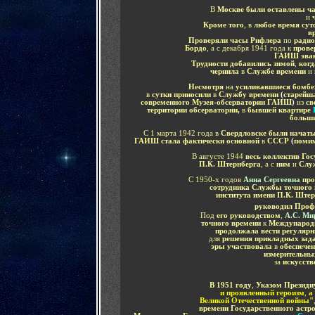
В
Москве были оставлены ч
и
Кроме того
, в
любое время сут
в
Проверяли часы Рифлера
по
радио
Бордо
, а с декабря 1941 года к
провер
ГАИШ эвак
Трудности добавились зимой
,
когд
чернила
в
Службе времени
и
Несмотря
на
усиливавшиеся бомб
в
сутки приносили
в
Службу времени
(
старейша
современного Музея-обсерватории ГАИШ
)
из
св
территории обсерватории,
в
бывшей квартире
больши
С 1 марта 1942 года в
Свердловске были начат
ГАИШ стала фактически основной
в
СССР
(
помим
В августе 1944
весь коллектив Го
П.К. Штернберга
, а с
ним
и
Служ
С 1950-х годов
Анна Сергеевн
а
про
сотрудника Службы точного 
института имени П.К. Ште
руководил
Проф
Под
его руководством
,
А.С. Ми
точного времени
к
Международ
продолжала вести регуляр
для
решения прикладных зад
эры
участвовала
в
обеспече
измерительны
за
и
скусст
В 1951 году
,
Указом Президи
и проявленный героизм
,
а
Великой Отечественной войны"
времени Государственного астр