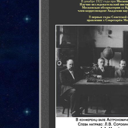
В декабре 1922 года при
Московс
Научно-исследовательский инст
Московская обсерватория
на
Кр
член-корреспондент Академии н
В
первые годы Советской
правления
и
Секретарём Мо