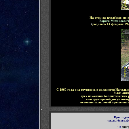
На этом же кладбище
,
но 
Бориса Михайлович
(
родилась 14 февраля 19
С 1960 года она трудилась в должности Началь
была акти
трёх поколений баллистических 
конструкторской документац
освоения технологий и решения в
-
При созда
тексты биогра
•
в
биог