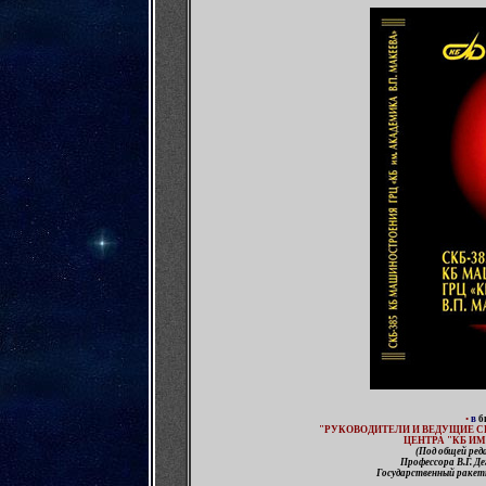
•
в
б
"
РУКОВОДИТЕЛИ И ВЕДУЩИЕ 
ЦЕНТРА "КБ И
(
Под общей ред
Профессора В.Г. Д
Государственный ракет