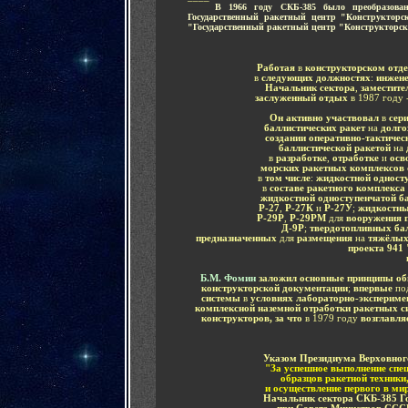
..........
В 1966 году СКБ-385 было преобразова
Государственный ракетный центр "Конструктор
"Государственный ракетный центр "Конструкторск
Работая
в
конструкторском отд
в
следующих должностях
:
инжене
Начальник сектора
,
заместите
заслуженный отдых
в 1987 году 
Он активно участвовал
в
сер
баллистических ракет
на
долго
создании оперативно-тактичес
баллистической ракетой
на
в
разработке
,
отработке
и
осв
морских ракетных комплексов
в
том числе
:
жидкостной одност
в
составе ракетного комплекса 
жидкостной одноступенчатой б
P-27
,
Р-27К
и
Р-27У
;
жидкостных
Р-29Р
,
Р-29РМ
для
вооружения 
Д-9Р
;
твердотопливных бал
предназначенных
для
размещения
на
тяжёлых
проекта 941
Б.М. Фомин
заложил основные принципы общ
конструкторской документации
;
впервые
по
системы
в
условиях лабораторно-экспериме
комплексной наземной отработки ракетных с
конструкторов, за что
в 1979 году
возглавля
Указом Президиума Верховно
"За
успешное выполнение спец
образцов ракетной техники
и осуществление первого в мир
Начальник сектора СКБ-385 Го