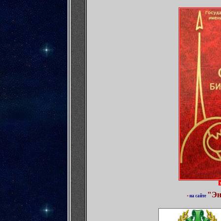
э
"Эн
•
на сайте