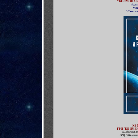
"КОСМОНАВ
(
сост
Мос
"Столич
КБ
ГРЦ "КБ ИМЕ
(
г. Москва
,
и
ГРЦ "КБ имен