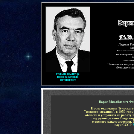
-
Лауреат Го
За
Конструкто
инженер-кон
Н
замест
Начальник ведуще
(Конструкто
открыть ссылку на
полноразмерный
фотопортрет
-
Борис Михайлович Фо
После окончания Тульского
"инженер-механик"
, в 1950 год
области
и
устроился
на
работу
под
руководством
Выдающе
морского ракетостроения
,
наук СССР
____
-