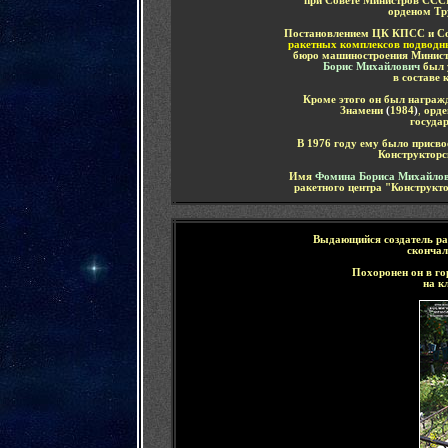
при Совете Министров ССС
орденом Тр
Постановлением ЦК КПСС и Со
ракетных комплексов подводн
бюро машиностроения Минис
Борис Михайлович
был 
в составе 
Кроме этого он был награж
Знамени
(
1984
)
,
орде
госуда
В 1976 году ему было присв
Конструктор
Имя
Фомина Бориса Михайло
ракетного центра "Конструкт
Выдающийся
создатель р
скончал
Похоронен он в го
на к